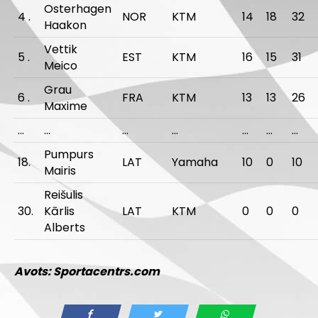
Osterhagen
4 .
NOR
KTM
14
18
32
Haakon
Vettik
5 .
EST
KTM
16
15
31
Meico
Grau
6 .
FRA
KTM
13
13
26
Maxime
…
…
…
…
…
…
…
Pumpurs
18.
LAT
Yamaha
10
0
10
Mairis
Reišulis
30.
Kārlis
LAT
KTM
0
0
0
Alberts
Avots: Sportacentrs.com