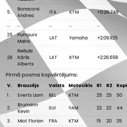
Bonacorsi
5 .
ITA
KTM
+0:26.749
Andrea
…
…
…
…
…
25
Pumpurs
LAT
Yamaha
+2:09.925
.
Mairis
Reišulis
29.
Kārlis
LAT
KTM
+2:26.658
Alberts
Pirmā posma kopvērtējums:
V.
Braucējs
Valsts
Motocikls
R1
R2
Kop
1 .
Everts Liam
BEL
KTM
25
25
50
Brumann
2 .
SUI
YAM
22
22
44
Kevin
3 .
Miot Florian
FRA
KTM
15
20
35