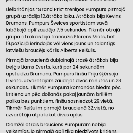
Lielbritānijas “Grand Prix” treniņos Pumpurs pirmajā
grupā uzrādīja 12.ātrāko laiku. Ātrākais bija Kevins
Brumans. Pumpurs Šveices sportistam savā
labākajā aplī zaudēja 7,5 sekundes. Tikmēr otrajā
grupā ātrākais bija francūzis Florēns Miots, bet
19.pozīcijā ierindojās vēl viens jauns un talantīgs
latviešu braucējs Kārlis Alberts Reišulis.
Pirmajā braucienā dubļainajā trasē ātrākais bija
beļģis Liams Everts, kurš par 24 sekundēm
apsteidza Brumanu. Pumpurs finiša līniju šķērsoja
11.vietā, uzvarētājam zaudējot divas minūtes un 23
sekundes. Tikmēr Pumpura komandas biedrs pēc
kritiena un pēc došanās pakaļ jaunām brillēm
palika bez punktiem, finišu sasniedzot 29.vietā.
Tikmēr Reišulim pirmajā braucienā 32.vietā, no
uzvarētāja atpaliekot divus apļus.
Diemžēl otrais brauciens Pumpuram nebija
veiksmīgs, jo pirmajā aplī tika piedzīvots kritiens.