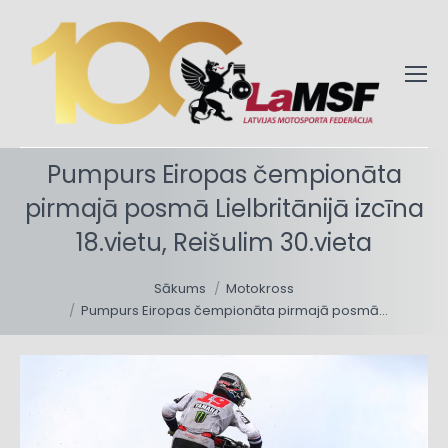
Pumpurs Eiropas čempionāta
pirmajā posmā Lielbritānijā izcīna
18.vietu, Reišulim 30.vieta
You are here:
Sākums
Motokross
Pumpurs Eiropas čempionāta pirmajā posmā…