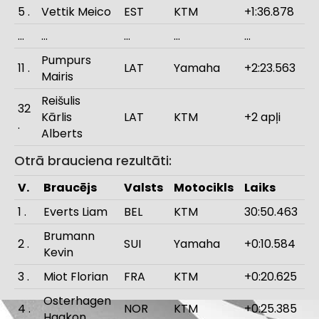
5 .
Vettik Meico
EST
KTM
+1:36.878
…
…
…
…
…
Pumpurs
11 .
LAT
Yamaha
+2:23.563
Mairis
Reišulis
32
Kārlis
LAT
KTM
+2 apļi
.
Alberts
Otrā brauciena rezultāti:
V.
Braucējs
Valsts
Motocikls
Laiks
1 .
Everts Liam
BEL
KTM
30:50.463
Brumann
2 .
SUI
Yamaha
+0:10.584
Kevin
3 .
Miot Florian
FRA
KTM
+0:20.625
Osterhagen
4 .
NOR
KTM
+0:25.385
Haakon