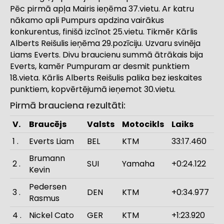
Pēc pirmā apļa Mairis ieņēma 37.vietu. Ar katru
nākamo apli Pumpurs apdzina vairākus
konkurentus, finišā izcīnot 25.vietu. Tikmēr Kārlis
Alberts Reišulis ieņēma 29.pozīciju. Uzvaru svinēja
Liams Everts. Divu braucienu summā ātrākais bija
Everts, kamēr Pumpuram ar desmit punktiem
18.vieta. Kārlis Alberts Reišulis palika bez ieskaites
punktiem, kopvērtējumā ieņemot 30.vietu.
Pirmā brauciena rezultāti:
V.
Braucējs
Valsts
Motocikls
Laiks
1 .
Everts Liam
BEL
KTM
33:17.460
Brumann
2 .
SUI
Yamaha
+0:24.122
Kevin
Pedersen
3 .
DEN
KTM
+0:34.977
Rasmus
4 .
Nickel Cato
GER
KTM
+1:23.920