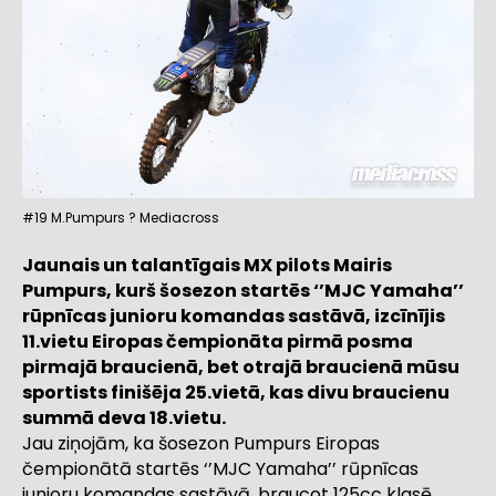
#19 M.Pumpurs ? Mediacross
Jaunais un talantīgais MX pilots Mairis
Pumpurs, kurš šosezon startēs ‘’MJC Yamaha’’
rūpnīcas junioru komandas sastāvā, izcīnījis
11.vietu Eiropas čempionāta pirmā posma
pirmajā braucienā, bet otrajā braucienā mūsu
sportists finišēja 25.vietā, kas divu braucienu
summā deva 18.vietu.
Jau ziņojām, ka šosezon Pumpurs Eiropas
čempionātā startēs ‘’MJC Yamaha’’ rūpnīcas
junioru komandas sastāvā, braucot 125cc klasē.