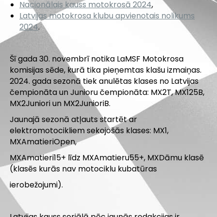
Nacionālais kauss motokrosā 2024
,
Latvijas motokrosa klubu apvienotais nolikums
2024
.
Šī gada 30. novembrī notika LaMSF Motokrosa
komisijas sēde, kurā tika pieņemtas klašu izmaiņas.
2024. gada sezonā tiek anulētas klases no Latvijas
čempionāta un Junioru čempionāta: MX2T, MX125B,
MX2Juniori un MX2JunioriB.
Jaunajā sezonā atļauts startēt ar
elektromotocikliem sekojošās klases: MX1,
MXAmatieriOpen,
MXAmatieri15+ līdz MXAmatieru55+, MXDāmu klasē
(klasēs kurās nav motociklu kubatūras
ierobežojumi).
Latvijas kauss seriālā pēc jaunās redakcijas ir