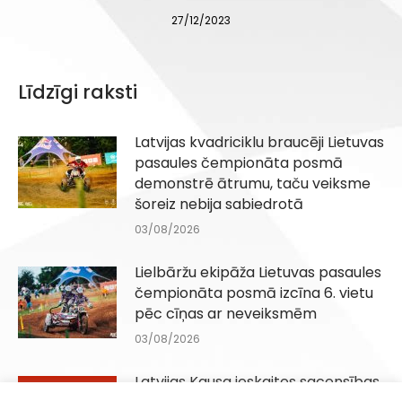
27/12/2023
Līdzīgi raksti
Latvijas kvadriciklu braucēji Lietuvas
pasaules čempionāta posmā
demonstrē ātrumu, taču veiksme
šoreiz nebija sabiedrotā
03/08/2026
Lielbāržu ekipāža Lietuvas pasaules
čempionāta posmā izcīna 6. vietu
pēc cīņas ar neveiksmēm
03/08/2026
Latvijas Kausa ieskaites sacensības