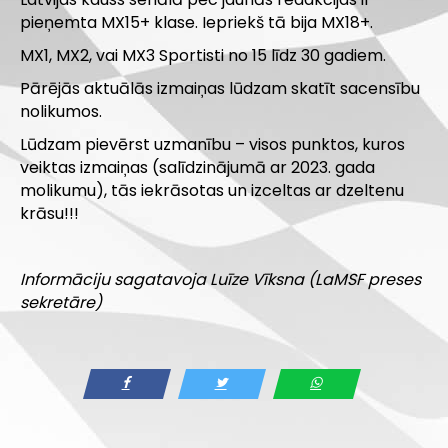
pieņemta MX15+ klase. Iepriekš tā bija MX18+.
MX1, MX2, vai MX3 Sportisti no 15 līdz 30 gadiem.
Pārējās aktuālās izmaiņas lūdzam skatīt sacensību
nolikumos.
Lūdzam pievērst uzmanību – visos punktos, kuros
veiktas izmaiņas (salīdzinājumā ar 2023. gada
molikumu), tās iekrāsotas un izceltas ar dzeltenu
krāsu!!!
Informāciju sagatavoja Luīze Vīksna (LaMSF preses
sekretāre)