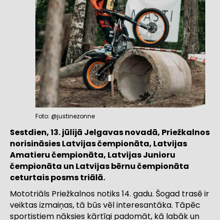
Foto: @justinezonne
Sestdien, 13. jūlijā Jelgavas novadā, Priežkalnos
norisināsies Latvijas čempionāta, Latvijas
Amatieru čempionāta, Latvijas Junioru
čempionāta un Latvijas bērnu čempionāta
ceturtais posms triālā.
Mototriāls Priežkalnos notiks 14. gadu. Šogad trasē ir
veiktas izmaiņas, tā būs vēl interesantāka. Tāpēc
sportistiem nāksies kārtīgi padomāt, kā labāk un