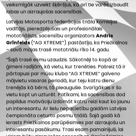
veiksmīgāk uzveikt šķēršļus, kā arī tie varēs izbaudīt
labas un aizraujošas sacensības.
Latvijas Motosporta federācijas triāla komisijas
vadītājs, pieredzējušais un profesionālais
mototriālists, sacensību organizators
Andris
Grīnfelds
(“AG XTREME”) pastāstīja, ka Priežkalnos
– savā mājas trasē mototriālu rīko 14. gadu.
“Šajā trasē esmu uzaudzis. Sākotnēji to kopā ar
ģimeni radījām, kā vietu, kur trenēties. Pašreiz tā ir
pārtapusi par mūsu kluba “AG XTREME” galveno
mājvietu vasaras periodā, kur teju katru dienu
trenējās kā bērni, tā pieaugušie. Svarīgākais ir šo
vietu kopt un uzturēt. Patīkami, ka sacensības dod
papildus motivāciju izdomāt katru reizi kaut ko jaunu
un interesantu. Ar lielu nepacietību gaidām Latvijas
čempionāta ceturto posmu triālā. Šajā gadā kā
ierasts Priežkalnos parūpēsimies par aizraujošu un
interesantu pasākumu. Trasi esam pamainījuši, lai