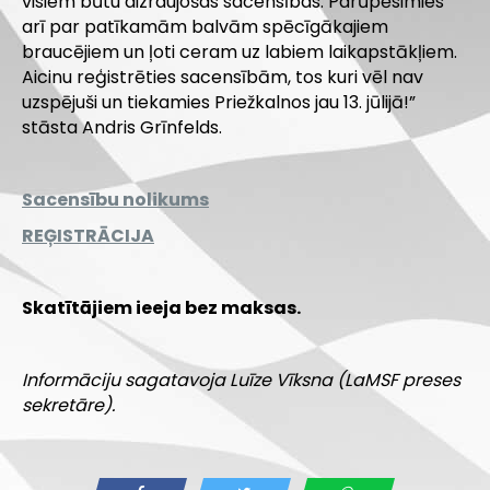
visiem būtu aizraujošas sacensības. Parūpēsimies
arī par patīkamām balvām spēcīgākajiem
braucējiem un ļoti ceram uz labiem laikapstākļiem.
Aicinu reģistrēties sacensībām, tos kuri vēl nav
uzspējuši un tiekamies Priežkalnos jau 13. jūlijā!”
stāsta Andris Grīnfelds.
Sacensību nolikums
REĢISTRĀCIJA
Skatītājiem ieeja bez maksas.
Informāciju sagatavoja Luīze Vīksna (LaMSF preses
sekretāre).