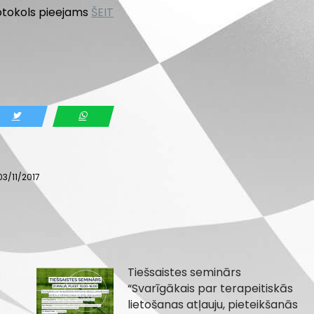
rotokols pieejams
ŠEIT
03/11/2017
s
Tiešsaistes seminārs
“Svarīgākais par terapeitiskās
lietošanas atļauju, pieteikšanās