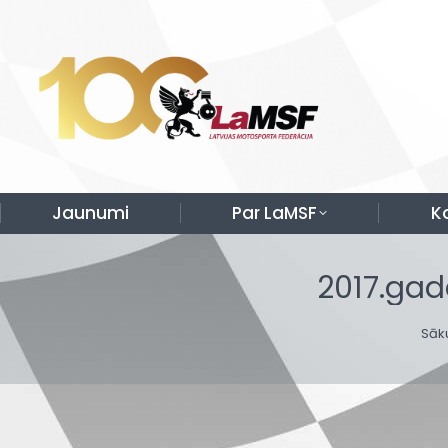
Jaunumi
Par LaMSF
K
2017.gad
You
Sāk