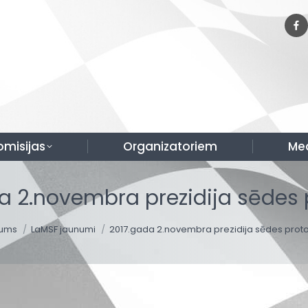
omisijas
Organizatoriem
Me
a 2.novembra prezidija sēdes 
 are here:
ums
LaMSF jaunumi
2017.gada 2.novembra prezidija sēdes proto