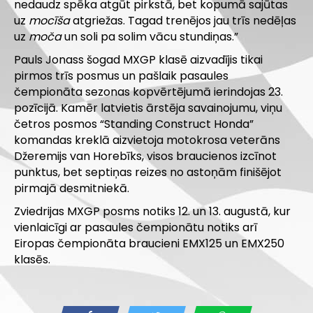
nedaudz spēka atgūt pirkstā, bet kopumā sajūtas
uz
mocīša
atgriežas. Tagad trenējos jau trīs nedēļas
uz
moča
un soli pa solim vācu stundiņas.”
Pauls Jonass šogad MXGP klasē aizvadījis tikai
pirmos trīs posmus un pašlaik pasaules
čempionāta sezonas kopvērtējumā ierindojas 23.
pozīcijā. Kamēr latvietis ārstēja savainojumu, viņu
četros posmos “Standing Construct Honda”
komandas kreklā aizvietoja motokrosa veterāns
Džeremijs van Horebīks, visos braucienos izcīnot
punktus, bet septiņas reizes no astoņām finišējot
pirmajā desmitniekā.
Zviedrijas MXGP posms notiks 12. un 13. augustā, kur
vienlaicīgi ar pasaules čempionātu notiks arī
Eiropas čempionāta braucieni EMX125 un EMX250
klasēs.