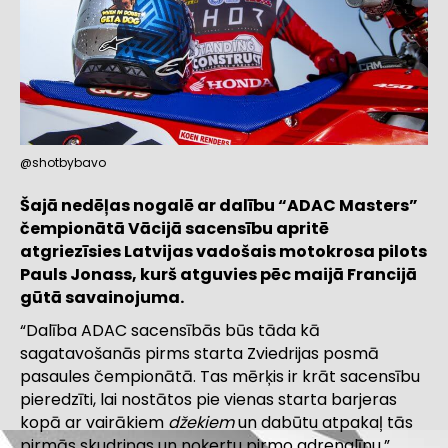
@shotbybavo
Šajā nedēļas nogalē ar dalību “ADAC Masters”
čempionātā Vācijā sacensību apritē
atgriezīsies Latvijas vadošais motokrosa pilots
Pauls Jonass, kurš atguvies pēc maijā Francijā
gūtā savainojuma.
“Dalība ADAC sacensībās būs tāda kā
sagatavošanās pirms starta Zviedrijas posmā
pasaules čempionātā. Tas mērķis ir krāt sacensību
pieredzīti, lai nostātos pie vienas starta barjeras
kopā ar vairākiem
džekiem
un dabūtu atpakaļ tās
pirmās skudriņas un noķertu pirmo adrenalīnu,”