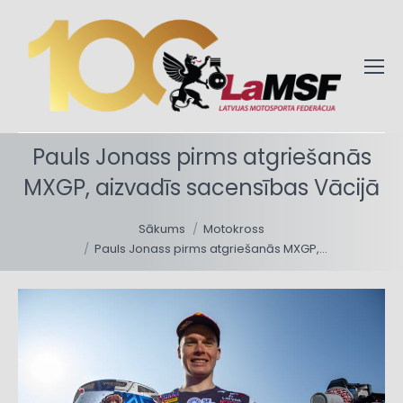
Pauls Jonass pirms atgriešanās
MXGP, aizvadīs sacensības Vācijā
You are here:
Sākums
Motokross
Pauls Jonass pirms atgriešanās MXGP,…