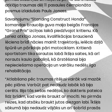
atklāja traumas dēļ 11 pasaules čempionāta
posmus izlaidušais Pauls Jonass.
Savainojumu “Standing Construct Honda”
komandas braucējs guva maija beigās Francijas
“Grand Prix” izcīņas laikā piedzīvojot kritienu. Kā
toreiz atklāja Jonass, kvalifikācijas braucienā
lēciena brīdī nācies mainīt trajektoriju, ielēcis dziļā
špūrē un pārlidojis pāri motociklam. Kritienā
sportistam tika sarautas labā īkšķa saites, kā arī
norauts kaula gabaliņš, kā ārstēšanai bija
nepieciešama operācija un vairāku nedēļu ilga
rehabilitācija.
“Atlabšana pēc traumas ritējusi vairāk vai mazāk
pēc plāna. Varbūt pat nedaudz labāk kā bija
cerēts. Bija tās sešas nedēļas, ko dakteris pateica
līdz brīdim, kad varēs braukt ar mocīti. No pirmās
reizes, kad atsāku braukt jutos diezgan labi. Īkšķis
sākumā bija nedaudz vājāks un arī šobrīd prasās