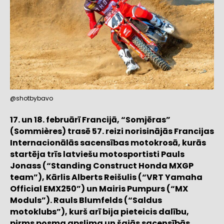
@shotbybavo
17. un 18. februārī Francijā, “Somjēras”
(Sommières) trasē 57. reizi norisinājās Francijas
Internacionālās sacensības motokrosā, kurās
startēja trīs latviešu motosportisti Pauls
Jonass (“Standing Construct Honda MXGP
team”), Kārlis Alberts Reišulis (“VRT Yamaha
Official EMX250”) un Mairis Pumpurs (“MX
Moduls”). Rauls Blumfelds (“Saldus
motoklubs”), kurš arī bija pieteicis dalību,
pirms posma apslima un šajās sacensībās