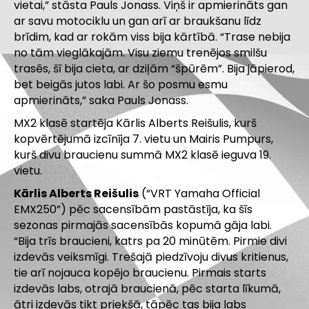
vietai,” stāsta Pauls Jonass. Viņš ir apmierināts gan
ar savu motociklu un gan arī ar braukšanu līdz
brīdim, kad ar rokām viss bija kārtībā. “Trase nebija
no tām vieglākajām. Visu ziemu trenējos smilšu
trasēs, šī bija cieta, ar dziļām “špūrēm”. Bija jāpierod,
bet beigās jutos labi. Ar šo posmu esmu
apmierināts,” saka Pauls Jonass.
MX2 klasē startēja Kārlis Alberts Reišulis, kurš
kopvērtējumā izcīnīja 7. vietu un Mairis Pumpurs,
kurš divu braucienu summā MX2 klasē ieguva 19.
vietu.
Kārlis Alberts Reišulis
(“VRT Yamaha Official
EMX250”) pēc sacensībām pastāstīja, ka šīs
sezonas pirmajās sacensībās kopumā gāja labi.
“Bija trīs braucieni, katrs pa 20 minūtēm. Pirmie divi
izdevās veiksmīgi. Trešajā piedzīvoju divus kritienus,
tie arī nojauca kopējo braucienu. Pirmais starts
izdevās labs, otrajā braucienā, pēc starta līkumā,
ātri izdevās tikt priekšā, tāpēc tas bija labs