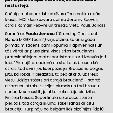
nestartēja.
Spēcīgi motosportisti un sīvas cīņas notika abās
klasēs. MX1 klasē uzvaru izcīnīja Jeremy Seever,
otrais Romain Febvre un trešajā vietā Pauls Jonass.
Sarunā ar
Paulu Jonasu
(“Standing Construct
Honda MXGP team”) viņš atzina, ka ar šī gada
pirmajām sacensībām kopumā ir apmierināts un
tās vērtē ar pluss zīmi. Visos trijos braucienos
profesionālajam motosportistam starti izdevās ļoti
labi. “Pirmajā braucienā no starta aizbraucu kā
otrais, tad izvirzījos līderpozīcijā. Brauciena beigās
jutu, ka rokas ir piedzītas, tāpēc atkritu uz trešo
vietu. Līdzīgs stāsts arī otrajā braucienā – startā
aizbraucu otrais, izvirzījos pirmais un tad braucu
nedaudz saraustīti, jo atkal rokas bija piedzītas.
Finišēju trešais. Superfinālā aizbraucu startā
piektais, tad otrajā līkumā saķeršanās ar citu
braucēju. Turpināju no beigām līdz aizcīnījos līdz 10.