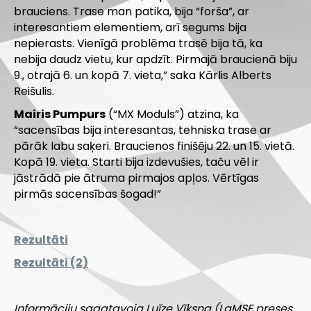
brauciens. Trase man patika, bija “forša”, ar
interesantiem elementiem, arī segums bija
nepierasts. Vienīgā problēma trasē bija tā, ka
nebija daudz vietu, kur apdzīt. Pirmajā braucienā biju
9., otrajā 6. un kopā 7. vieta,” saka Kārlis Alberts
Reišulis.
Mairis Pumpurs
(“MX Moduls”) atzina, ka
“sacensības bija interesantas, tehniska trase ar
pārāk labu saķeri. Braucienos finišēju 22. un 15. vietā.
Kopā 19. vieta. Starti bija izdevušies, taču vēl ir
jāstrādā pie ātruma pirmajos apļos. Vērtīgas
pirmās sacensības šogad!”
Rezultāti
Rezultāti (2)
Informāciju sagatavoja Luīze Vīksna (LaMSF preses