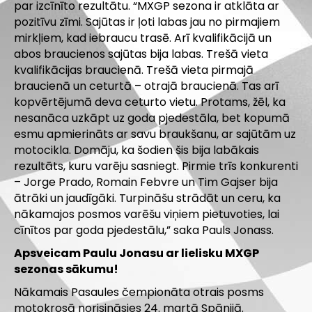
par izcīnīto rezultātu. “MXGP sezona ir atklāta ar
pozitīvu zīmi. Sajūtas ir ļoti labas jau no pirmajiem
mirkļiem, kad iebraucu trasē. Arī kvalifikācijā un
abos braucienos sajūtas bija labas. Trešā vieta
kvalifikācijas braucienā. Trešā vieta pirmajā
braucienā un ceturtā – otrajā braucienā. Tas arī
kopvērtējumā deva ceturto vietu. Protams, žēl, ka
nesanāca uzkāpt uz goda pjedestāla, bet kopumā
esmu apmierināts ar savu braukšanu, ar sajūtām uz
motocikla. Domāju, ka šodien šis bija labākais
rezultāts, kuru varēju sasniegt. Pirmie trīs konkurenti
– Jorge Prado, Romain Febvre un Tim Gajser bija
ātrāki un jaudīgāki. Turpināšu strādāt un ceru, ka
nākamajos posmos varēšu viņiem pietuvoties, lai
cīnītos par goda pjedestālu,” saka Pauls Jonass.
Apsveicam Paulu Jonasu ar lielisku MXGP
sezonas sākumu!
Nākamais Pasaules čempionāta otrais posms
motokrosā norisināsies 24. martā Spānijā.