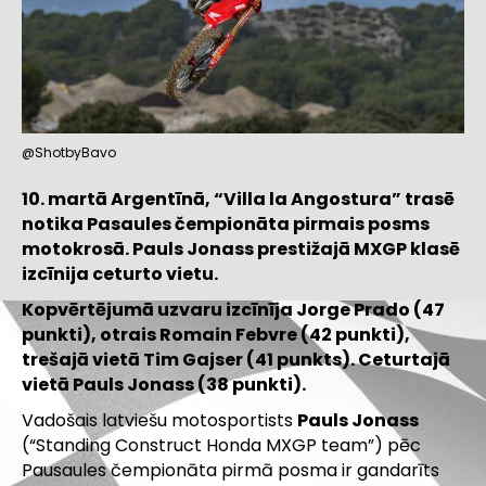
@ShotbyBavo
10. martā Argentīnā, “Villa la Angostura” trasē
notika Pasaules čempionāta pirmais posms
motokrosā. Pauls Jonass prestižajā MXGP klasē
izcīnija ceturto vietu.
Kopvērtējumā uzvaru izcīnīja Jorge Prado (47
punkti), otrais Romain Febvre (42 punkti),
trešajā vietā Tim Gajser (41 punkts). Ceturtajā
vietā Pauls Jonass (38 punkti).
Vadošais latviešu motosportists
Pauls Jonass
(“Standing Construct Honda MXGP team”) pēc
Pausaules čempionāta pirmā posma ir gandarīts