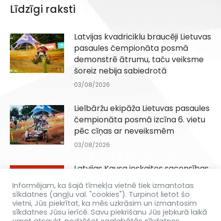
Līdzīgi raksti
Latvijas kvadriciklu braucēji Lietuvas
pasaules čempionāta posmā
demonstrē ātrumu, taču veiksme
šoreiz nebija sabiedrotā
03/08/2026
Lielbāržu ekipāža Lietuvas pasaules
čempionāta posmā izcīna 6. vietu
pēc cīņas ar neveiksmēm
03/08/2026
Latvijas Kausa ieskaites sacensības
Q100, QJuniori un QIesācēji klasēm
Informējam, ka šajā tīmekļa vietnē tiek izmantotas
Dēliņkalnā 29.08.2026
sīkdatnes (angļu val. "cookies"). Turpinot lietot šo
vietni, Jūs piekrītat, ka mēs uzkrāsim un izmantosim
31/07/2026
sīkdatnes Jūsu ierīcē. Savu piekrišanu Jūs jebkurā laikā