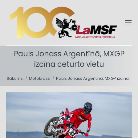
Pauls Jonass Argentīnā, MXGP
izcīna ceturto vietu
You are here:
Sākums
Motokross
Pauls Jonass Argentīnā, MXGP izcīna…