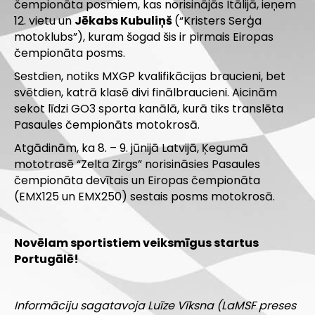
čempionāta posmiem, kas norisinājās Itālijā, ieņem
12. vietu un
Jēkabs Kubuliņš
(“Kristers Serģa
motoklubs”), kuram šogad šis ir pirmais Eiropas
čempionāta posms.
Sestdien, notiks MXGP kvalifikācijas braucieni, bet
svētdien, katrā klasē divi finālbraucieni. Aicinām
sekot līdzi GO3 sporta kanālā, kurā tiks translēta
Pasaules čempionāts motokrosā.
Atgādinām, ka 8. – 9. jūnijā Latvijā, Ķegumā
mototrasē “Zelta Zirgs” norisināsies Pasaules
čempionāta devītais un Eiropas čempionāta
(EMX125 un EMX250) sestais posms motokrosā.
Novēlam sportistiem veiksmīgus startus
Portugālē!
Informāciju sagatavoja Luīze Vīksna (LaMSF preses