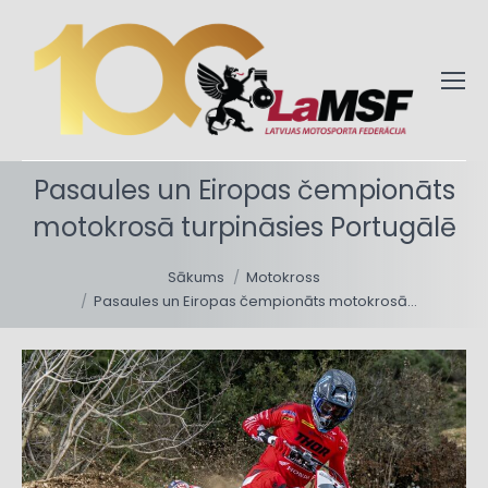
Pasaules un Eiropas čempionāts
motokrosā turpināsies Portugālē
You are here:
Sākums
Motokross
Pasaules un Eiropas čempionāts motokrosā…