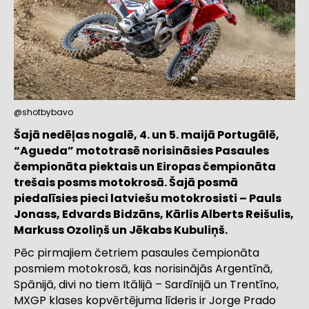
@shotbybavo
Šajā nedēļas nogalē, 4. un 5. maijā Portugālē,
“Agueda” mototrasē norisināsies Pasaules
čempionāta piektais un Eiropas čempionāta
trešais posms motokrosā. Šajā posmā
piedalīsies pieci latviešu motokrosisti – Pauls
Jonass, Edvards Bidzāns, Kārlis Alberts Reišulis,
Markuss Ozoliņš un Jēkabs Kubuliņš.
Pēc pirmajiem četriem pasaules čempionāta
posmiem motokrosā, kas norisinājās Argentīnā,
Spānijā, divi no tiem Itālijā – Sardīnijā un Trentīno,
MXGP klases kopvērtējuma līderis ir Jorge Prado