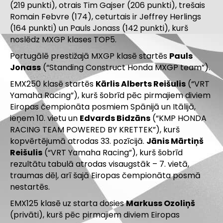
(219 punkti), otrais Tim Gajser (206 punkti), trešais
Romain Febvre (174), ceturtais ir Jeffrey Herlings
(164 punkti) un Pauls Jonass (142 punkti), kurš
noslēdz MXGP klases TOP5.
Portugālē prestižajā MXGP klasē startēs
Pauls
Jonass
(“Standing Construct Honda MXGP team”).
EMX250 klasē startēs
Kārlis Alberts Reišulis
(“VRT
Yamaha Racing”), kurš šobrīd pēc pirmajiem diviem
Eiropas čempionāta posmiem Spānijā un Itālijā,
ieņem 10. vietu un
Edvards Bidzāns
(“KMP HONDA
RACING TEAM POWERED BY KRETTEK”), kurš
kopvērtējumā atrodas 33. pozīcijā.
Jānis Mārtiņš
Reišulis
(“VRT Yamaha Racing”), kurš šobrīd
rezultātu tabulā atrodas visaugstāk – 7. vietā,
traumas dēļ, arī šajā Eiropas čempionāta posmā
nestartēs.
EMX125 klasē uz starta dosies
Markuss Ozoliņš
(privāti), kurš pēc pirmajiem diviem Eiropas