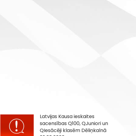
Latvijas Kausa ieskaites
sacensības Q100, QJuniori un
QIesācēji klasēm Dēliņkalnā