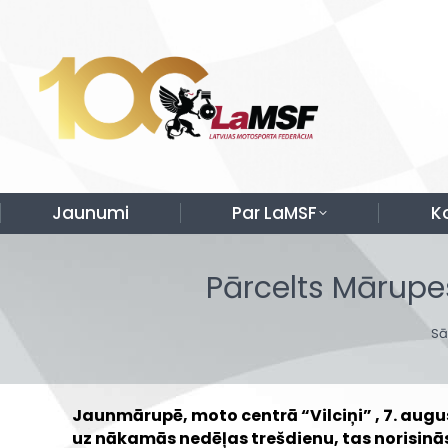
Jaunumi
Par LaMSF
K
Pārcelts Mārupe
Yo
Sā
Jaunmārupē, moto centrā “Vilciņi” , 7. augu
uz nākamās nedēļas trešdienu, tas norisinās