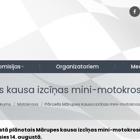
omisijas
Organizatoriem
Me
s kausa izcīņas mini-motokro
u are here:
kums
Motokross
Pārcelts Mārupes kausa izcīņas mini-motokro
stā plānotais Mārupes kausa izcīņas mini-motokrosā 
ies 14. augustā.