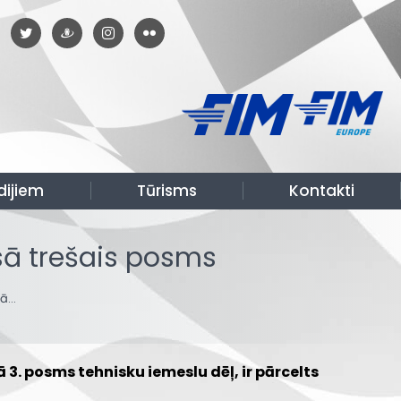
dijiem
Tūrisms
Kontakti
sā trešais posms
sā…
3. posms tehnisku iemeslu dēļ, ir pārcelts