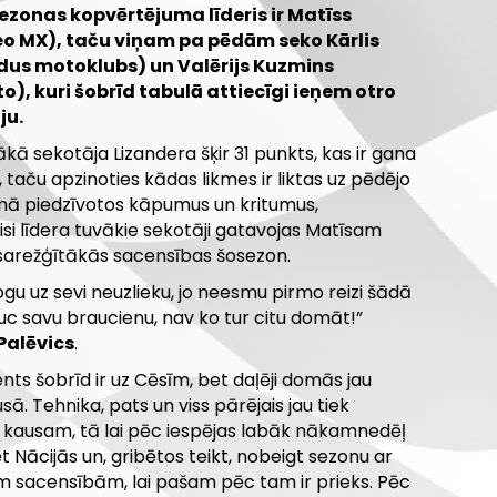
sezonas kopvērtējuma līderis ir Matīss
eo MX), taču viņam pa pēdām seko Kārlis
ldus motoklubs) un Valērijs Kuzmins
), kuri šobrīd tabulā attiecīgi ieņem otro
ju.
kā sekotāja Lizandera šķir 31 punkts, kas ir gana
 taču apzinoties kādas likmes ir liktas uz pēdējo
nā piedzīvotos kāpumus un kritumus,
si līdera tuvākie sekotāji gatavojas Matīsam
sarežģītākās sacensības šosezon.
ogu uz sevi neuzlieku, jo neesmu pirmo reizi šādā
auc savu braucienu, nav ko tur citu domāt!”
Palēvics
.
nts šobrīd ir uz Cēsīm, bet daļēji domās jau
ā. Tehnika, pats un viss pārējais jau tiek
 kausam, tā lai pēc iespējas labāk nākamnedēļ
t Nācijās un, gribētos teikt, nobeigt sezonu ar
m sacensībām, lai pašam pēc tam ir prieks. Pēc