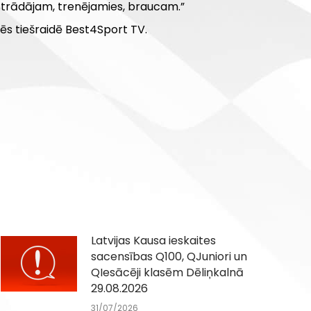
 Strādājam, trenējamies, braucam.”
ēs tiešraidē Best4Sport TV.
Latvijas Kausa ieskaites
sacensības Q100, QJuniori un
QIesācēji klasēm Dēliņkalnā
29.08.2026
31/07/2026