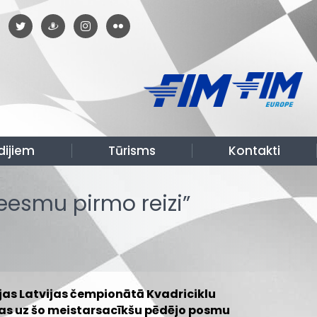
dijiem
Tūrisms
Kontakti
eesmu pirmo reizi”
jas Latvijas čempionātā Kvadriciklu
tas uz šo meistarsacīkšu pēdējo posmu