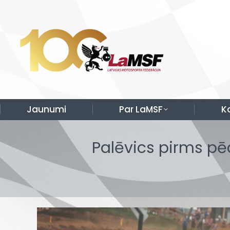
Jaunumi
Par LaMSF
K
Palēvics pirms pē