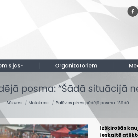
omisijas
Organizatoriem
Me
dējā posma: “Šādā situācijā n
You are here:
Sākums
Motokross
Palēvics pirms pēdējā posma: “Šādā…
Izšķirošās kau
ieskaitē atlik