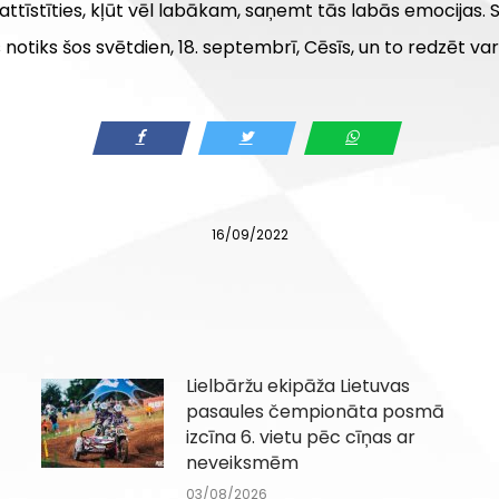
attīstīties, kļūt vēl labākam, saņemt tās labās emocijas.
tiks šos svētdien, 18. septembrī, Cēsīs, un to redzēt var
16/09/2022
Lielbāržu ekipāža Lietuvas
pasaules čempionāta posmā
izcīna 6. vietu pēc cīņas ar
neveiksmēm
03/08/2026