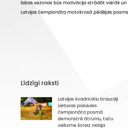
labas sezonas būs motivācija strādāt vairāk un 
Latvijas čempionāta motokrosā pēdējais posms no
Līdzīgi raksti
Latvijas kvadriciklu braucēji
Lietuvas pasaules
čempionāta posmā
demonstrē ātrumu, taču
veiksme šoreiz nebija