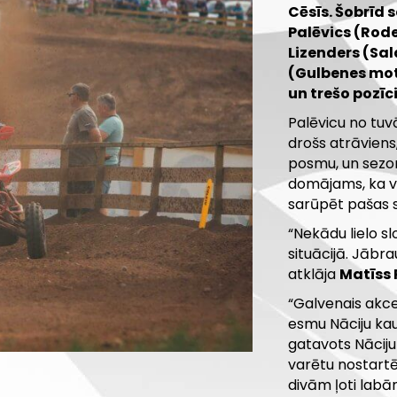
Cēsīs. Šobrīd 
Palēvics (Rod
Lizenders (Sa
(Gulbenes moto
un trešo pozīci
Palēvicu no tuvā
drošs atrāviens,
posmu, un sezo
domājams, ka vi
sarūpēt pašas 
“Nekādu lielo sl
situācijā. Jābr
atklāja
Matīss 
“Galvenais akce
esmu Nāciju kaus
gatavots Nāciju
varētu nostartē
divām ļoti labā