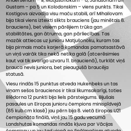
Andersenam – 9, Matjušonokam – 6, Junasonam un
Gustam – pa 5 un Kolodonskim – viens punkts. Tikai
Kostigovs aizvadīja visu maču stabili, arī Mihailovam
bija tikai viens izteikti slikts brauciens (jau minētais 8.
brauciens), bet visiem pārējiem trūka gan
stabilitātes, gan ātruma, gan pārliecības. Tas
mazāk attiecas uz junioru Matjušonoku, kuram tas
bija pirmais mačs karjerā komandas pamatsastāvā
un viņš vairāk tika nekā netika galā (atcerēsimies
kaut vai tik svarīgo uzvaru 11. braucienā), turklāt viņš
brauca nevis juniora, bet pieaugušā braucēja
statusā.
Viesu rindās 15 punktus atveda Hukenbeks un tas
viņam sešos braucienos ir tikai likumsakarīgi, toties
Blēdorna 12 punkti bija liels pārsteigums. Bijušais
pasaules un Eiropas junioru čempions minispīdvejā
(85 kub.cm klasē) jau pērn bija 8. vietā Eiropas U21
čempionāta finālā, viņš jau 15 gadu vecumā
Landshutas komandas rindās kļuva par Vācijas
čempionu un jau tad vienā no finālmačiem atveda