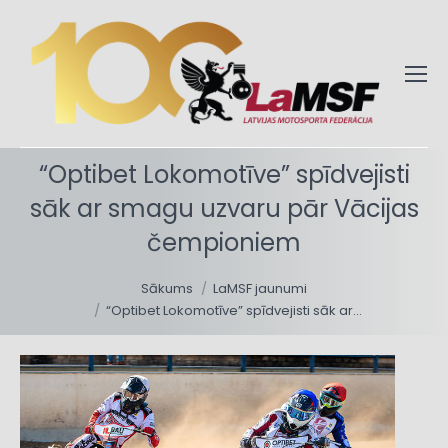
“Optibet Lokomotīve” spīdvejisti
sāk ar smagu uzvaru pār Vācijas
čempioniem
You are here:
Sākums
LaMSF jaunumi
“Optibet Lokomotīve” spīdvejisti sāk ar…