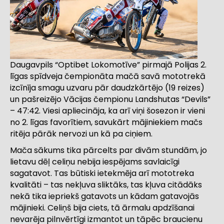
Daugavpils “Optibet Lokomotīve” pirmajā Polijas 2.
līgas spīdveja čempionāta mačā savā mototrekā
izcīnīja smagu uzvaru pār daudzkārtējo (19 reizes)
un pašreizējo Vācijas čempionu Landshutas “Devils”
– 47:42. Viesi apliecināja, ka arī viņi šosezon ir vieni
no 2. līgas favorītiem, savukārt mājiniekiem mačs
ritēja pārāk nervozi un kā pa ciņiem.
Mača sākums tika pārcelts par divām stundām, jo
lietavu dēļ celiņu nebija iespējams savlaicīgi
sagatavot. Tas būtiski ietekmēja arī mototreka
kvalitāti – tas nekļuva sliktāks, tas kļuva citādāks
nekā tika iepriekš gatavots un kādam gatavojās
mājinieki. Celiņš bija ciets, tā ārmalu apdzīšanai
nevarēja pilnvērtīgi izmantot un tāpēc braucienu