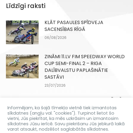
Līdzīgi raksti
KLĀT PASAULES SPĪDVEJA
SACENSĪBAS RĪGĀ
06/08/2026
ZINĀMI 11.LV FIM SPEEDWAY WORLD
CUP SEMI-FINAL 2 – RIGA
DALĪBVALSTU PAPLAŠINĀTIE
SASTĀVI
23/07/2026
DANIILS KOLODINSKIS SAŅEM ĪPAŠO
IELŪGUMU
Informējam, ka šajā tīmekļa vietnē tiek izmantotas
sīkdatnes (angļu val. "cookies"). Turpinot lietot šo
16/07/2026
vietni, Jūs piekrītat, ka mēs uzkrāsim un izmantosim
sīkdatnes Jūsu ierīcē. Savu piekrišanu Jūs jebkurā laikā
varat atsaukt, nodzēšot saglabātās sīkdatnes.