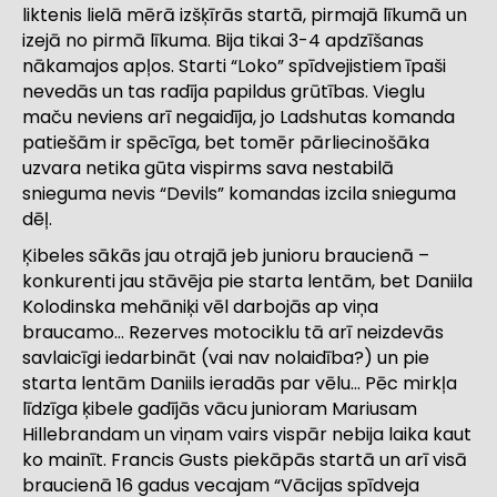
liktenis lielā mērā izšķīrās startā, pirmajā līkumā un
izejā no pirmā līkuma. Bija tikai 3-4 apdzīšanas
nākamajos apļos. Starti “Loko” spīdvejistiem īpaši
nevedās un tas radīja papildus grūtības. Vieglu
maču neviens arī negaidīja, jo Ladshutas komanda
patiešām ir spēcīga, bet tomēr pārliecinošāka
uzvara netika gūta vispirms sava nestabilā
snieguma nevis “Devils” komandas izcila snieguma
dēļ.
Ķibeles sākās jau otrajā jeb junioru braucienā –
konkurenti jau stāvēja pie starta lentām, bet Daniila
Kolodinska mehāniķi vēl darbojās ap viņa
braucamo… Rezerves motociklu tā arī neizdevās
savlaicīgi iedarbināt (vai nav nolaidība?) un pie
starta lentām Daniils ieradās par vēlu… Pēc mirkļa
līdzīga ķibele gadījās vācu junioram Mariusam
Hillebrandam un viņam vairs vispār nebija laika kaut
ko mainīt. Francis Gusts piekāpās startā un arī visā
braucienā 16 gadus vecajam “Vācijas spīdveja