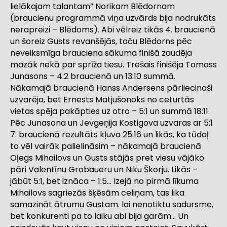
lielākajam talantam” Norikam Blēdornam
(braucienu programmā viņa uzvārds bija nodrukāts
nerapreizi – Blēdoms). Abi vēlreiz tikās 4. braucienā
un šoreiz Gusts revanšējās, taču Blēdorns pēc
neveiksmīga brauciena sākuma finišā zaudēja
mazāk nekā par sprīža tiesu. Trešais finišēja Tomass
Junasons – 4:2 braucienā un 13:10 summā.
Nākamajā braucienā Hanss Andersens pārliecinoši
uzvarēja, bet Ernests Matjušonoks no ceturtās
vietas spēja pakāpties uz otro – 5:1 un summā 18:11.
Pēc Junasona un Jevgeņija Kostigova uzvaras ar 5:1
7. braucienā rezultāts kļuva 25:16 un likās, ka tūdaļ
to vēl vairāk palielināsim – nākamajā braucienā
Oļegs Mihailovs un Gusts stājās pret viesu vājāko
pāri Valentīnu Grobaueru un Niku Škorju. Likās –
jābūt 5:1, bet iznāca – 1:5… Izejā no pirmā līkuma
Mihailovs sagriezās šķēsām celiņam, tas lika
samazināt ātrumu Gustam. lai nenotiktu sadursme,
bet konkurenti pa to laiku abi bija garām… Un