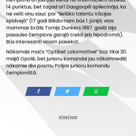
14 punktus, bet tagad arī Daugavpilī apliecināja, ka
ne velti viņu sauc par “lielāko talantu Vācijas
spīdvejā” (17 gadi Blēdornam būs 1. jūnijā; viņa
mammas brālis Tomijs Dunkers 1997. gadā bija
pasaules čempions garajā trekā jeb hipodromā).
Būs interesanti viņam pasekot.
Nākamais mačs “Optibet Lokomotīvei” būs tikai 30.
maijā Opolē, bet junioru komandai jau nākamnedēļ
nākamie divi posmu Polijas junioru komandu
čempionātā.
11/05/2021