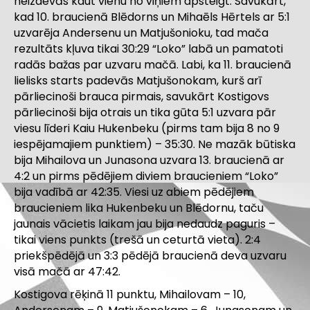
neizdevās kaut vienu no viņiem apsteigt. Savukārt,
kad 10. braucienā Blēdorns un Mihaēls Hērtels ar 5:1
uzvarēja Andersenu un Matjušonioku, tad mača
rezultāts kļuva tikai 30:29 “Loko” labā un pamatoti
radās bažas par uzvaru mačā. Labi, ka 11. braucienā
lielisks starts padevās Matjušonokam, kurš arī
pārliecinoši brauca pirmais, savukārt Kostigovs
pārliecinoši bija otrais un tika gūta 5:1 uzvara pār
viesu līderi Kaiu Hukenbeku (pirms tam bija 8 no 9
iespējamajiem punktiem) – 35:30. Ne mazāk būtiska
bija Mihailova un Junasona uzvara 13. braucienā ar
4:2 un pirms pēdējiem diviem braucieniem “Loko”
bija vadībā ar 42:35. Viesi uz abiem pēdējiem
braucieniem lika Hukenbeku un Blēdornu, taču
jaunais vācietis laikam jau bija nedaudz paguris –
tikai viens punkts (trešā un ceturtā vieta). 2:4
priekšpēdējā un 3:3 pēdējā braucienā deva uzvaru
visā mačā ar 47:42.
Kostigova rēķinā 11 punktu, Mihailovam – 10,