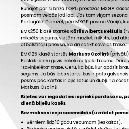
Runājot par šī brīža TOP5 prestižās MXGP klases
posmam veicās ļoti labi. Līdz tam viņam sezona b
Portugālē. Diemžēl, pēc MXGP posma Vācijā, ku
EMX250 klasē startēs
Kārlis Alberts Reišulis
(“
miksēts segums, vietām mazliet mīksts, tad atka
atbalstītāju priekšā, kā arī satikt savējos trasē.”
EMX125 klasē startēs
Markuss Ozoliņš
(privāti)
Pašlaik esmu guvis nelielu ceļgala traumu. Daru 
“savinķelēta” trase. Ceru, ka būs, kur apdzīt bra
segums. Ja būs labs starts, kas ir pats galvenais 
posms pēc kārtas ir bijis lietus un dubļi. Tā šos
Markuss Ozoliņš,
Biļetes var iegādāties iepriekšpārdošanā,
dienā biļešu kasēs
.
Bezmaksas ieeja sacensībās (uzrādot perso
Bērniem līdz 10 gadu vecumam (ieskaitot).
Pie ieejas norises vietā, uzrādot derīgu Latvij