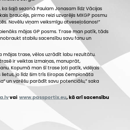
a, ka šajā sezonā Paulam Jonasam līdz Vācijas
ākais braucējs, pirmo reizi uzvarējis MXGP posmu
ēs. Novēlu viņam veiksmīgu atveseļošanos!”
 pienāks mājas GP posms. Trase man patīk, tāds
 nobraukt stabilu sacensību savu fanu un
 mājas trase, vēlos uzrādīt labu rezultātu.
trasē ir veiktas izmaiņas, manuprāt,
anu. Kopumā man šī trase ļoti patīk, vidējais
 lietus, jo līdz šim trīs Eiropas čempionāta
rša” un varēšu parādīt savu potenciālu,” saka
a.lv
vai
www.passportix.eu
, kā arī sacensību