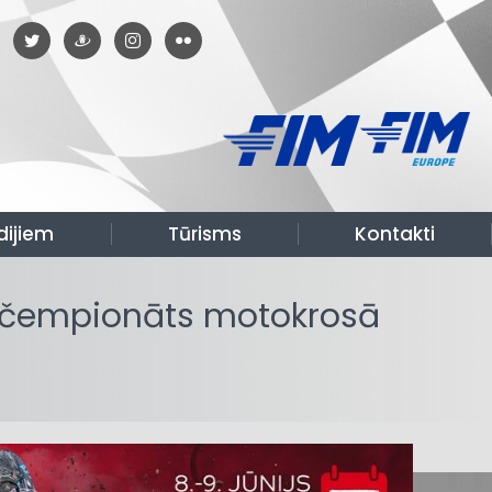
dijiem
Tūrisms
Kontakti
s čempionāts motokrosā