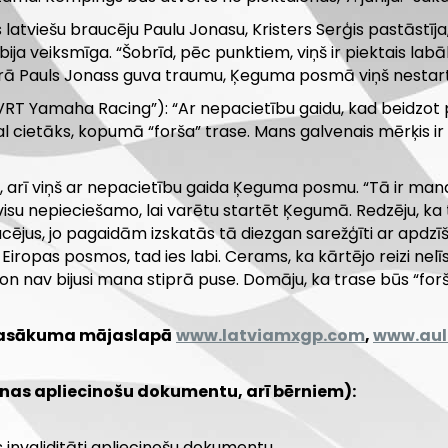
 latviešu braucēju Paulu Jonasu, Kristers Serģis pastāstīj
ija veiksmīga. “Šobrīd, pēc punktiem, viņš ir piektais lab
rā Pauls Jonass guva traumu, Ķeguma posmā viņš nestart
VRT Yamaha Racing”): “Ar nepacietību gaidu, kad beidzot
l cietāks, kopumā “forša” trase. Mans galvenais mērķis ir
, arī viņš ar nepacietību gaida Ķeguma posmu. “Tā ir mana
visu nepieciešamo, lai varētu startēt Ķegumā. Redzēju, ka 
ucējus, jo pagaidām izskatās tā diezgan sarežģīti ar apdzīš
Eiropas posmos, tad ies labi. Cerams, ka kārtējo reizi nelīs
ezon nav bijusi mana stiprā puse. Domāju, ka trase būs “fo
 pasākuma mājaslapā
www.latviamxgp.com
,
www.aul
nas apliecinošu dokumentu, arī bērniem):
as invaliditāti apliecinošu dokumentu.