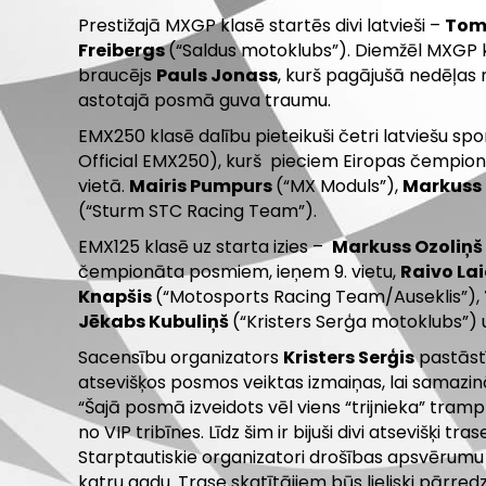
Prestižajā MXGP klasē startēs divi latvieši –
Toma
Freibergs
(“Saldus motoklubs”). Diemžēl MXGP k
braucējs
Pauls Jonass
, kurš pagājušā nedēļas
astotajā posmā guva traumu.
EMX250 klasē dalību pieteikuši četri latviešu spor
Official EMX250), kurš pieciem Eiropas čempi
vietā.
Mairis Pumpurs
(“MX Moduls”),
Markuss 
(“Sturm STC Racing Team”).
EMX125 klasē uz starta izies –
Markuss Ozoliņš
čempionāta posmiem, ieņem 9. vietu,
Raivo La
Knapšis
(“Motosports Racing Team/Auseklis”),
Jēkabs Kubuliņš
(“Kristers Serģa motoklubs”)
Sacensību organizators
Kristers Serģis
pastāstī
atsevišķos posmos veiktas izmaiņas, lai samazin
“Šajā posmā izveidots vēl viens “trijnieka” tram
no VIP tribīnes. Līdz šim ir bijuši divi atsevišķi t
Starptautiskie organizatori drošības apsvērumu d
katru gadu. Trase skatītājiem būs lieliski pārred