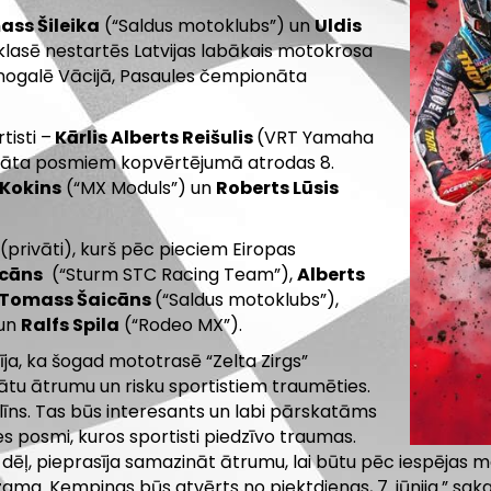
ss Šileika
(“Saldus motoklubs”) un
Uldis
lasē nestartēs Latvijas labākais motokrosa
 nogalē Vācijā, Pasaules čempionāta
tisti –
Kārlis Alberts Reišulis
(VRT Yamaha
onāta posmiem kopvērtējumā atrodas 8.
Kokins
(“MX Moduls”) un
Roberts Lūsis
(privāti), kurš pēc pieciem Eiropas
icāns
(“Sturm STC Racing Team”),
Alberts
Tomass Šaicāns
(“Saldus motoklubs”),
 un
Ralfs Spila
(“Rodeo MX”).
ja, ka šogad mototrasē “Zelta Zirgs”
ātu ātrumu un risku sportistiem traumēties.
plīns. Tas būs interesants un labi pārskatāms
rases posmi, kuros sportisti piedzīvo traumas.
ēļ, pieprasīja samazināt ātrumu, lai būtu pēc iespējas ma
zama. Kempings būs atvērts no piektdienas, 7. jūnija.” saka