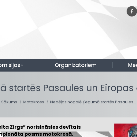
omisijas
Organizatoriem
Me
 startēs Pasaules un Eiropa
You are here:
Sākums
Motokross
Nedēļas nogalē Ķegumā startēs Pasaules…
lta Zirgs” norisināsies devītais
empionāta posms motokrosā.