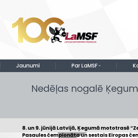
Jaunumi
Par LaMSF
K
Nedēļas nogalē Ķegumā
8. un 9. jūnijā Latvijā, Ķegumā mototrasē “Ze
Pasaules čempionāta un sestais Eiropas č