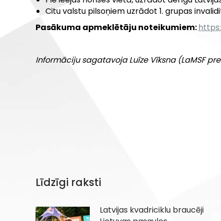
Citu valstu pilsoņiem uzrādot 1. grupas invali
Pasākuma apmeklētāju noteikumiem:
https
Informāciju sagatavoja Luīze Vīksna (LaMSF pre
Līdzīgi raksti
Latvijas kvadriciklu braucēji