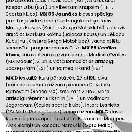
pakāpiena stājās Travis Leok (EST), blakus esot
Kaspar Uibu (EST) un Albertam Knapsim (F.F.F.
Sporta klubs).
MX 85 Jaunāko
klases spēcīgo
pārstāvju vidū šoreiz meistarīgākais bija Jānis
Mārtiņš Reišulis (Kristers Serģa Motoklubs), aiz sevis
atstājot Markusu Kokinu (Salacas Kauss) un Jēkabu
Kubuliņu (Kristera Serģa Motoklubs). Jauno atlētu
sacensību programmu noslēdza
MX 85 Vecāko
klase
, kuras ietvaros uzvaru svinēja Markuss Ozoliņš
(MX Moduls), 2. un 3. vietā ierindojoties attiecīgi
Joosep Parn (EST) un Romeo Pikand (EST).
MX D
ieskaitē, kuru pārstāvēja 27 atlēti, divu
braucienu summā uzvara pienācās Dāvidam
Rjabovam (Rodeo MX), savukārt 2. un 3. vieta
attiecīgi Pēterim Briksnim (LAT) un Vadimam
Jegorovam (Saules sporta klubs). Intars Lesnieks
(VV Moto Racing Team) izcīnīja uzvaru
MX C
klases
kopvērtējumā, apsteidzot Jāni Bidzānu un Mārupes
AMK Bieriņi) un Kasparu Narovski (Moto Mafia),