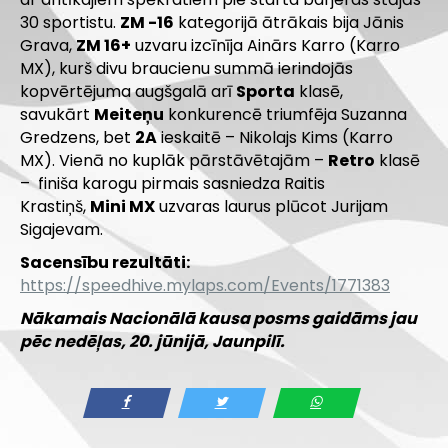
30 sportistu.
ZM -16
kategorijā ātrākais bija Jānis
Grava,
ZM 16+
uzvaru izcīnīja Ainārs Karro (Karro
MX), kurš divu braucienu summā ierindojās
kopvērtējuma augšgalā arī
Sporta
klasē,
savukārt
Meiteņu
konkurencē triumfēja Suzanna
Gredzens, bet
2A
ieskaitē – Nikolajs Kims (Karro
MX). Vienā no kuplāk pārstāvētajām –
Retro
klasē
– finiša karogu pirmais sasniedza Raitis
Krastiņš,
Mini MX
uzvaras laurus plūcot Jurijam
Sigajevam.
Sacensību rezultāti:
https://speedhive.mylaps.com/Events/1771383
Nākamais Nacionālā kausa posms gaidāms jau
pēc nedēļas, 20. jūnijā, Jaunpilī.