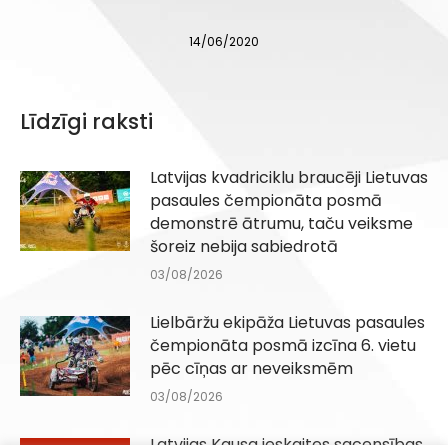
14/06/2020
Līdzīgi raksti
Latvijas kvadriciklu braucēji Lietuvas
pasaules čempionāta posmā
demonstrē ātrumu, taču veiksme
šoreiz nebija sabiedrotā
03/08/2026
Lielbāržu ekipāža Lietuvas pasaules
čempionāta posmā izcīna 6. vietu
pēc cīņas ar neveiksmēm
03/08/2026
Latvijas Kausa ieskaites sacensības