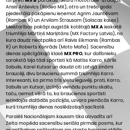
turpretī
MX B
pārākais “Staru mototrasē” izrādījās
Ansis Anševics (Rodeo MX), otro un trešo goda
pjedestāla pakāpienu ieņemot Agrim Jauntēvam
(Rambas R) un Arvilam Štrausam (Salacas kauss).
Meistarības pakāpi augstāk kotētajā
MX A
ieskaitē
triumfēja Mārtiņš Marķitāns (MX Factory Latvia), no
kura daudz neatpalika arī Raivis Eikmanis (Rambas
R) un Roberts Konrāds (Moto Mafia). Sacensību
dienas spēcīgākajā klasē
MX PRO
, kur dalībnieku
sarakstā bija tādi sportisti kā Matīss Karro, Kārlis
Sabulis, Karel Kutsar un daudzi citi Latvijā zināmi
braucēji, divu braucienu summā triumfēja Karro.
Interesanti, ka pirmo trīs vietu ieguvēji, proti, Karro,
Sabulis un Kutsar, izcīnīja vienādu punktu skaitu,
taču, ņemot vērā to, ka braucienos sportisti
ierindojās dažādās pozīcijās, uzvara pienācās Karro,
kurš triumfēja dienas noslēdzošajā sacīkstē.
Paralēli Nacionālajam kausam tika aizvadīts arī
Zelta mopēda sacensību seriāla pirmais posms, kur
ar antīkajiem spēkratiem pie starta barjeras stājās