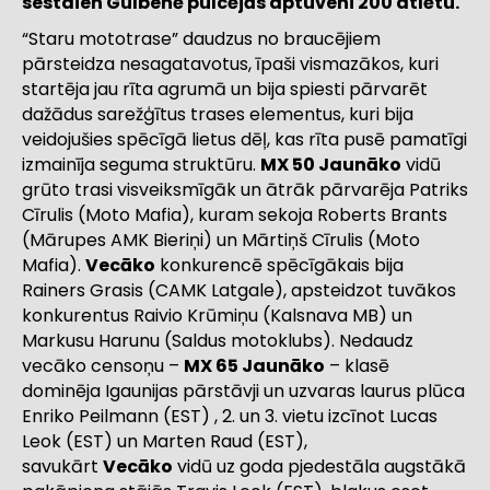
sestdien Gulbenē pulcējās aptuveni 200 atlētu.
“Staru mototrase” daudzus no braucējiem
pārsteidza nesagatavotus, īpaši vismazākos, kuri
startēja jau rīta agrumā un bija spiesti pārvarēt
dažādus sarežģītus trases elementus, kuri bija
veidojušies spēcīgā lietus dēļ, kas rīta pusē pamatīgi
izmainīja seguma struktūru.
MX 50 Jaunāko
vidū
grūto trasi visveiksmīgāk un ātrāk pārvarēja Patriks
Cīrulis (Moto Mafia), kuram sekoja Roberts Brants
(Mārupes AMK Bieriņi) un Mārtiņš Cīrulis (Moto
Mafia).
Vecāko
konkurencē spēcīgākais bija
Rainers Grasis (CAMK Latgale), apsteidzot tuvākos
konkurentus Raivio Krūmiņu (Kalsnava MB) un
Markusu Harunu (Saldus motoklubs). Nedaudz
vecāko censoņu –
MX 65 Jaunāko
– klasē
dominēja Igaunijas pārstāvji un uzvaras laurus plūca
Enriko Peilmann (EST) , 2. un 3. vietu izcīnot Lucas
Leok (EST) un Marten Raud (EST),
savukārt
Vecāko
vidū uz goda pjedestāla augstākā