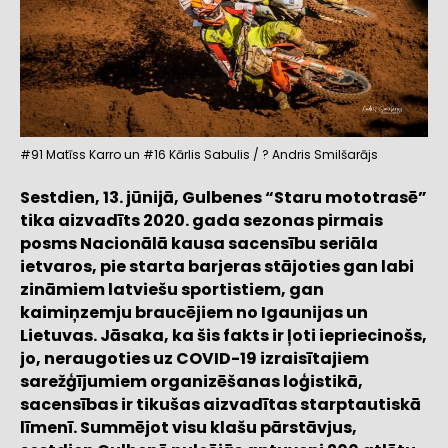
#91 Matīss Karro un #16 Kārlis Sabulis / ? Andris Smilšarājs
Sestdien, 13. jūnijā, Gulbenes “Staru mototrasē”
tika aizvadīts 2020. gada sezonas pirmais
posms Nacionālā kausa sacensību seriāla
ietvaros, pie starta barjeras stājoties gan labi
zināmiem latviešu sportistiem, gan
kaimiņzemju braucējiem no Igaunijas un
Lietuvas. Jāsaka, ka šis fakts ir ļoti iepriecinošs,
jo, neraugoties uz COVID-19 izraisītajiem
sarežģījumiem organizēšanas loģistikā,
sacensības ir tikušas aizvadītas starptautiskā
līmenī. Summējot visu klašu pārstāvjus,