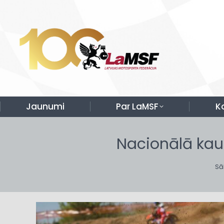
Jaunumi
Par LaMSF
K
Nacionālā ka
Yo
Sā