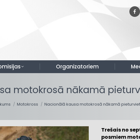
omisijas
Organizatoriem
Me
usa motokrosā nākamā pieturv
u are here:
kums
Motokross
Nacionālā kausa motokrosā nākamā pieturvie
Trešais no se
posmiem motokr