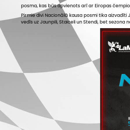
posma, kas būs apvienots arī ar Eiropas čempi
Pirmie divi Nacionālā kausa posmi tika aizvadīti 
vedīs uz Jaunpili, Staiceli un Stendi, bet sezona n