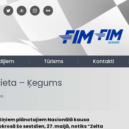
dijiem
Tūrisms
Kontakti
ieta – Ķegums
ta…
ptiņiem plānotajiem Nacionālā kausa
osā šo sestdien, 27. maijā, notiks “Zelta