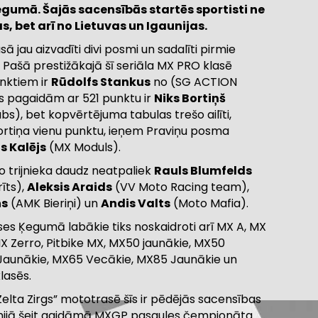
egumā. Šajās sacensībās startēs sportisti ne
as, bet arī no Lietuvas un Igaunijas.
ā jau aizvadīti divi posmi un sadalīti pirmie
. Pašā prestižākajā šī seriāla MX PRO klasē
unktiem ir
Rūdolfs Stankus
no (SG ACTION
is pagaidām ar 521 punktu ir
Niks Bortiņš
bs), bet kopvērtējuma tabulas trešo ailīti,
ortiņa vienu punktu, ieņem Praviņu posma
is Kalējs
(MX Moduls).
 trijnieka daudz neatpaliek
Rauls Blumfelds
īts),
Aleksis Araids
(VV Moto Racing team),
ns
(AMK Bieriņi) un
Andis Valts
(Moto Mafia).
es Ķegumā labākie tiks noskaidroti arī MX A, MX
MX Zerro, Pitbike MX, MX50 jaunākie, MX50
Jaunākie, MX65 Vecākie, MX85 Jaunākie un
lasēs.
Zelta Zirgs” mototrasē šīs ir pēdējās sacensības
jūnijā šeit gaidāmā MXGP pasaules čempionāta