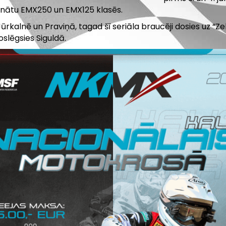
onātu EMX250 un EMX125 klasēs.
Jūrkalnē un Praviņā, tagad šī seriāla braucēji dosies uz “Ze
oslēgsies Siguldā.