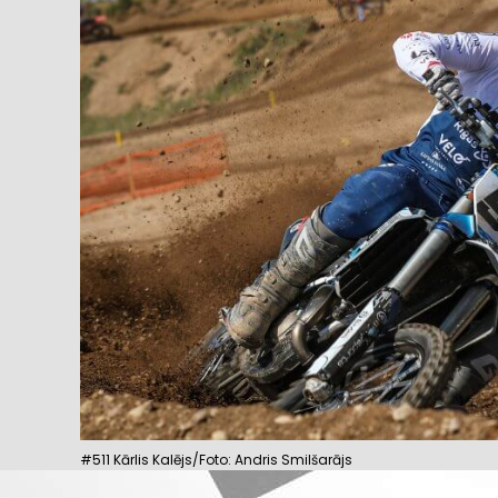
#511 Kārlis Kalējs/Foto: Andris Smilšarājs