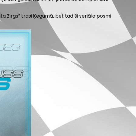
lta Zirgs” trasi Ķegumā, bet tad šī seriāla posmi