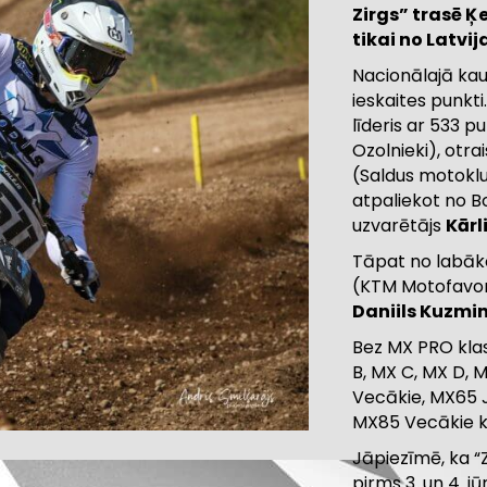
Zirgs” trasē Ķ
tikai no Latvij
Nacionālajā kaus
ieskaites punkti
līderis ar 533 p
Ozolnieki), otra
(Saldus motoklu
atpaliekot no B
uzvarētājs
Kārl
Tāpat no labāko
(KTM Motofavor
Daniils Kuzmi
Bez MX PRO klas
B, MX C, MX D, 
Vecākie, MX65 
MX85 Vecākie k
Jāpiezīmē, ka “
pirms 3. un 4. 