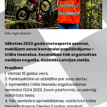
Foto: Agris Kļaviņš
Sākoties 2023.gada motosporta sezonai,
meklējam savai komandai papildinājumu –
triāla tiesnešus. Sacensības tiek organizētas
nedēļas nogalēs, dažādās Latvijas vietās.
Prasības:
1. Vismaz 16 gadus vecs;
2. Punktualitāte un atbildība par savu darbu;
3. Apmeklēts triāla tiesnešu sagatavošanas
seminārs 13.04.2023, Zoom platformā, un sekmīgi
nokārtots tests;
4. Pēc semināra apmeklēšanas, nokārtota triāla
tiesneša licence (derīga 3 gadus, izmaksā