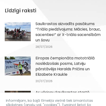
Līdzīgi raksti
Saulkrastos aizvadīts pasākums
“Triāla piedzīvojums: Mācies, brauc,
sacenties!” ar X-triāla sacensībām
un šovu
28/07/2026
Eiropas čempionāta mototriālā
noslēdzošais posms, Latviju
pārstāvēja Haralds Pričins un
Elizabete Kraukle
20/07/2026
Ar vērienu Saulkrastos startē
„Triāla piedzīvojums: Mācies,
Informējam, ka šajā tīmekļa vietnē tiek izmantotas
brauc, sacenties”
sīkdatnes (angļu val. "cookies"). Turpinot lietot šo