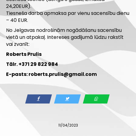
24,20EUR).
Tiesneša darba apmaksa par vienu sacensību dienu
– 40 EUR.
No Jelgavas nodrošinām nogādāšanu sacensību
vietā un atpakaļ. Intereses gadījumā lūdzu rakstīt
vai zvanīt:
Roberts Prulis
Tālr. +371 29 822 984
E-pasts:
roberts.prulis@gmail.com
11/04/2023