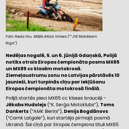
Foto: Reda Gru. Attēlā Artūrs Vinters (“”JVE Mototeam
Riga”).
Nedēļas nogalē, 5. un 6. jūnijā Gdaņskā, Polijā
notiks otrais Eiropas čempionāta posms MX65
un MX85 cc klasēm motokrosā.
Ziemeļaustrumu zonu
no Latvijas pārstāvēs 10
jaunieši, kuri turpinās cīņu par iekļūšanu
Eiropas čempionāta motokrosā finālā.
Polijā startēs pieci MX65 cc klases braucēji –
Jēkabs Hudolejs
(“K. Serģa Motoklubs”),
Toms
Dankerts
(“AMK Bieriņi”),
Denijs Bogdānovs
(“Camk Latgale”), kuri startēja pirmajā posmā
Ukrainā. Šai cīņā par Eiropas čempiona tituli MX65