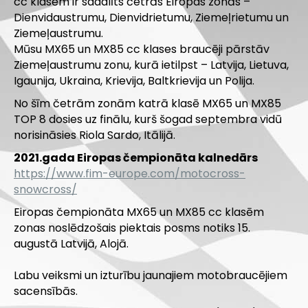
cc klasēm ir sadalīts četrās Eiropas zonās –
Dienvidaustrumu, Dienvidrietumu, Ziemeļrietumu un
Ziemeļaustrumu.
Mūsu MX65 un MX85 cc klases braucēji pārstāv
Ziemeļaustrumu zonu, kurā ietilpst – Latvija, Lietuva,
Igaunija, Ukraina, Krievija, Baltkrievija un Polija.
No šīm četrām zonām katrā klasē MX65 un MX85
TOP 8 dosies uz finālu, kurš šogad septembra vidū
norisināsies Riola Sardo, Itālijā.
2021.gada
Eiropas čempionāta kalnedārs
https://www.fim-europe.com/motocross-
snowcross/
Eiropas čempionāta MX65 un MX85 cc klasēm
zonas noslēdzošais piektais posms notiks
15.
augustā Latvijā, Alojā.
Labu veiksmi un izturību jaunajiem motobraucējiem
sacensībās.