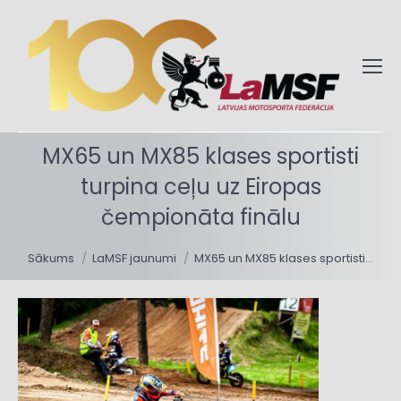
MX65 un MX85 klases sportisti
turpina ceļu uz Eiropas
čempionāta finālu
You are here:
Sākums
LaMSF jaunumi
MX65 un MX85 klases sportisti…