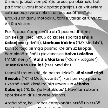
ārmalu, jo bieži vien pārējie brauc pa iekšmalu, bet
pa ārmalu varu labāk apdzīt pārējos. Par kritieniem
satraucos, jo varu nokrist un pazaudēt pozīciju.
Braukšu ar jaunu motociklu, tam ir vairāk ātrumi,” tā
Artūrs Vinters.
Par Eiropas čempionāta otrā posma tituliem
cīnīsies arī pieci MX85 cc klases sportisti
Emīls
Solovjevs
(privāti),
Markuss Kokins
(“MX Moduls”),
kuri startēja pirmajā posmā. Ceļam uz Eiropas
čempionāta finālu pievienosies
Raivo Laicāns
(“AMK Bieriņi”),
Valdis Markins
(“Camk Latgale”)
un
Markuss Ozoliņš
(“MX Moduls”).
Diemžēl traumu dēļ, šo posmu izlaidīs
Jānis Mārtiņš
Reišulis
(“KTM Motofavorīts”), kurš pirmajā posmā
Ukrainā savā klasē izcīnīja uzvaru un
Jēkabs
Kubuliņš
(“K. Serģa Motoklubs”). Novēlam abiem
sportistiem drīzu atveseļošanos.
Atgādinām, ka Eiropas čempionāts MX65 un MX85