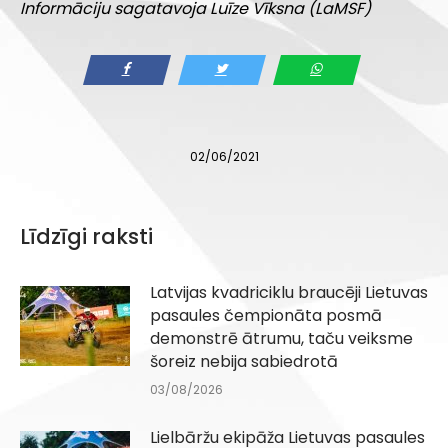
Informāciju sagatavoja Luīze Vīksna (LaMSF)
02/06/2021
Līdzīgi raksti
Latvijas kvadriciklu braucēji Lietuvas
pasaules čempionāta posmā
demonstrē ātrumu, taču veiksme
šoreiz nebija sabiedrotā
03/08/2026
Lielbāržu ekipāža Lietuvas pasaules