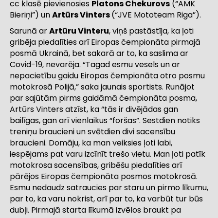
cc klasē pievienosies
Platons Chekurovs
(“AMK
Bieriņi”) un
Artūrs Vinters
(“JVE Mototeam Riga”).
Sarunā ar
Artūru Vinteru
, viņš pastāstīja, ka ļoti
gribēja piedalīties arī Eiropas čempionāta pirmajā
posmā Ukrainā, bet sakarā ar to, ka saslima ar
Covid-19, nevarēja. “Tagad esmu vesels un ar
nepacietību gaidu Eiropas čempionāta otro posmu
motokrosā Polijā,” saka jaunais sportists. Runājot
par sajūtām pirms gaidāmā čempionāta posma,
Artūrs Vinters atzīst, ka “tās ir divējādas gan
bailīgas, gan arī vienlaikus “foršas”. Sestdien notiks
treniņu braucieni un svētdien divi sacensību
braucieni. Domāju, ka man veiksies ļoti labi,
iespējams pat varu izcīnīt trešo vietu. Man ļoti patīk
motokrosa sacensības, gribēšu piedalīties arī
pārējos Eiropas čempionāta posmos motokrosā.
Esmu nedaudz satraucies par staru un pirmo līkumu,
par to, ka varu nokrist, arī par to, ka varbūt tur būs
dubļi. Pirmajā starta līkumā izvēlos braukt pa