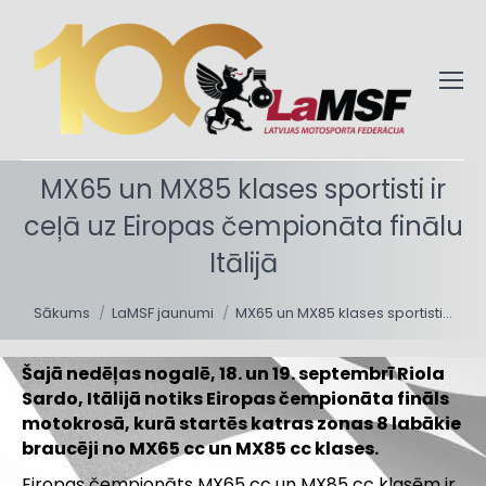
MX65 un MX85 klases sportisti ir
ceļā uz Eiropas čempionāta finālu
Itālijā
You are here:
Sākums
LaMSF jaunumi
MX65 un MX85 klases sportisti…
Šajā nedēļas nogalē, 18. un 19. septembrī
Riola
Sardo, Itālijā
notiks Eiropas čempionāta fināls
motokrosā, kurā startēs katras zonas 8 labākie
braucēji no MX65 cc un MX85 cc klases.
Eiropas čempionāts MX65 cc un MX85 cc klasēm ir