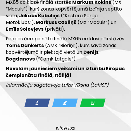
MX85 cc klasē finālā startēs
Markuss Kokins
(MX
“Moduls”), kurš zonas kopvērtējumā izcīnija septīto
vietu,
Jēkabs Kubuliņš
(“Kristera Serģa
Motoklubs”),
Markuss Ozoliņš
(MX “Moduls”) un
Emīls Solovjevs
(privāti).
Eiropas čempionāta finālā MX65 cc klasi pārstāvēs
Toms Dankerts
(AMK “Bieriņi”), kurš savā zonas
kopvērtējumā ir piektajā vietā un
Denijs
Bogdanovs
(“Camk Latgale”).
Novēlam jauniešiem veiksmi un izturību Eiropas
čempionāta finālā, Itālijā!
Informāciju sagatavoja Luīze Vīksna (LaMSF)
15/09/2021