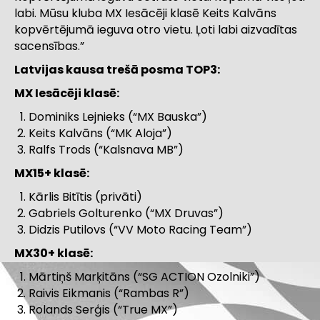
labi. Mūsu kluba MX Iesācēji klasē Keits Kalvāns
kopvērtējumā ieguva otro vietu. Ļoti labi aizvadītas
sacensības.”
Latvijas kausa trešā posma TOP3:
MX Iesācēji klasē:
Dominiks Lejnieks (“MX Bauska”)
Keits Kalvāns (“MK Aloja”)
Ralfs Trods (“Kalsnava MB”)
MX15+ klasē:
Kārlis Bitītis (privāti)
Gabriels Golturenko (“MX Druvas”)
Didzis Putilovs (“VV Moto Racing Team”)
MX30+ klasē:
Mārtiņš Marķitāns (“SG ACTION Ozolniki”)
Raivis Eikmanis (“Rambas R”)
Rolands Serģis (“True MX”)