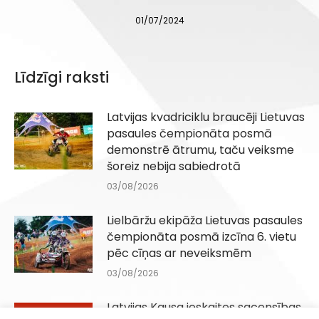
01/07/2024
Līdzīgi raksti
Latvijas kvadriciklu braucēji Lietuvas
pasaules čempionāta posmā
demonstrē ātrumu, taču veiksme
šoreiz nebija sabiedrotā
03/08/2026
Lielbāržu ekipāža Lietuvas pasaules
čempionāta posmā izcīna 6. vietu
pēc cīņas ar neveiksmēm
03/08/2026
Latvijas Kausa ieskaites sacensības