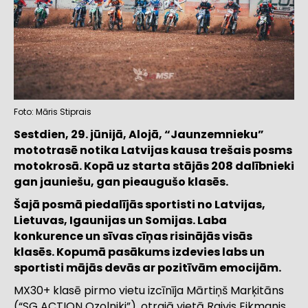
Foto: Māris Stiprais
Sestdien, 29. jūnijā, Alojā, “Jaunzemnieku”
mototrasē notika Latvijas kausa trešais posms
motokrosā. Kopā uz starta stājās 208 dalībnieki
gan jauniešu, gan pieaugušo klasēs.
Šajā posmā piedalījās sportisti no Latvijas,
Lietuvas, Igaunijas un Somijas. Laba
konkurence un sīvas cīņas risinājās visās
klasēs. Kopumā pasākums izdevies labs un
sportisti mājās devās ar pozitīvām emocijām.
MX30+ klasē pirmo vietu izcīnīja Mārtiņš Marķitāns
(“SG ACTION Ozolniki”), otrajā vietā Raivis Eikmanis