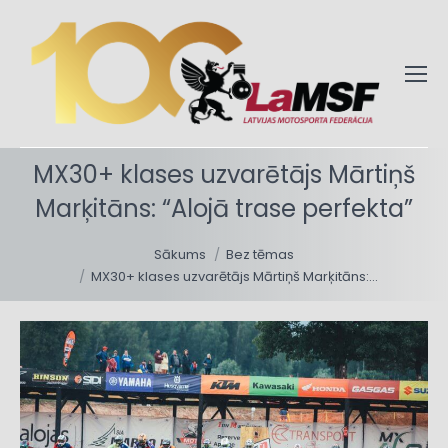
MX30+ klases uzvarētājs Mārtiņš
Marķitāns: “Alojā trase perfekta”
You are here:
Sākums
Bez tēmas
MX30+ klases uzvarētājs Mārtiņš Marķitāns:…