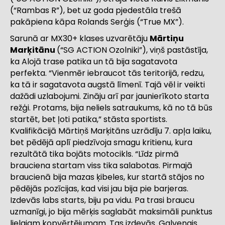
(“Rambas R”), bet uz goda pjedestāla trešā
pakāpiena kāpa Rolands Serģis (“True MX”).
Sarunā ar MX30+ klases uzvarētāju
Mārtiņu
Marķitānu
(“SG ACTION Ozolniki”), viņš pastāstīja,
ka Alojā trase patika un tā bija sagatavota
perfekta. “Vienmēr iebraucot tās teritorijā, redzu,
ka tā ir sagatavota augstā līmenī. Tajā vēl ir veikti
dažādi uzlabojumi. Zināju arī par jaunierīkoto starta
režģi. Protams, bija neliels satraukums, kā no tā būs
startēt, bet ļoti patika,” stāsta sportists.
Kvalifikācijā Mārtiņš Marķitāns uzrādīju 7. apļa laiku,
bet pēdējā aplī piedzīvoja smagu kritienu, kura
rezultātā tika bojāts motocikls. “Līdz pirmā
brauciena startam viss tika salabotas. Pirmajā
braucienā bija mazas ķibeles, kur startā stājos no
pēdējās pozīcijas, kad visi jau bija pie barjeras.
Izdevās labs starts, biju pa vidu. Pa trasi braucu
uzmanīgi, jo bija mērķis saglabāt maksimāli punktus
lielajam kopvērtējumam. Tas izdevās. Galvenais