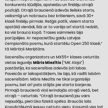
konkurents kļūdījās, apsteidzu un finišēju otrajā
pozīcijā. Otrajā braucienā izdevās lielisks starts,
veiksmīgi un nobraucu bez kritieniem, savā 30+
klasē finišēju pirmais. Režģis patīk, visiem starta
apstākļi vienādi, līdz ar to varēja arī startā redzēt,
ka visi brauca kopā. Trases saimnieks bija
parūpējies. Ar nepacietību gaidu Latvijas
čempionāta posmu, kurā startēšu Open 250 klasē,”
tā Mārtiņš Marķitāns.
Sacensību organizators un MX55+ klases ceturtās
vietas ieguvējs
Māris Miezītis
(“MK Aloja”)
pastāstīja, ka sacensības izdevās ļoti labas.
Paveicās ar laikapstākļiem, tie bija, kā radīti labām
sacensībām. Māris Miezītis ne tikai organizēja
posmu, bet arī pats stājās pie starta barjeras.
Pirmajā braucienā viņš ierindojās otrajā vietā, bet
otrajā – ceturtais. “Otrajā braucienā jau vairs
nejaudāju, pietrūka fiziskā spēka. Braucās labi.
Kopvērtējumā ieguvu cetruto vietu. Kopumā viss ļoti