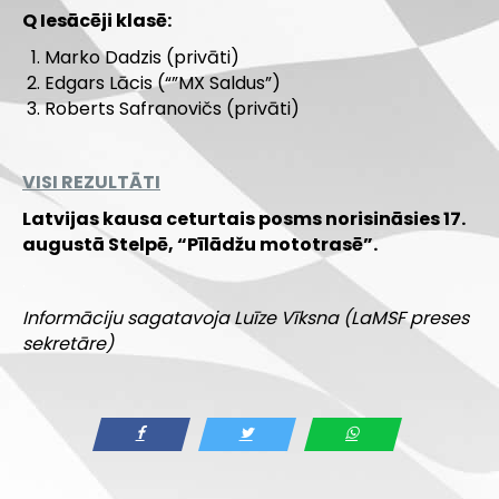
Q Iesācēji klasē:
Marko Dadzis (privāti)
Edgars Lācis (“”MX Saldus”)
Roberts Safranovičs (privāti)
VISI REZULTĀTI
Latvijas kausa ceturtais posms norisināsies 17.
augustā Stelpē, “Pīlādžu mototrasē”.
.
Informāciju sagatavoja Luīze Vīksna (LaMSF preses
sekretāre)