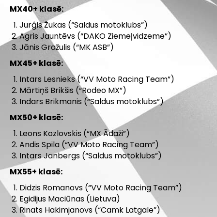
MX40+ klasē:
Jurģis Žukas (“Saldus motoklubs”)
Agris Jauntēvs (“DAKO Ziemeļvidzeme”)
Jānis Gražulis (“MK ASB”)
MX45+ klasē:
Intars Lesnieks (“VV Moto Racing Team”)
Mārtiņš Brikšis (“Rodeo MX”)
Indars Brikmanis (“Saldus motoklubs”)
MX50+ klasē:
Leons Kozlovskis (“MX Ādaži”)
Andis Spila (“VV Moto Racing Team”)
Intars Janbergs (“Saldus motoklubs”)
MX55+ klasē:
Didzis Romanovs (“VV Moto Racing Team”)
Egidijus Maciūnas (Lietuva)
Rinats Hakimjanovs (“Camk Latgale”)