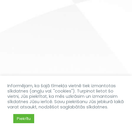
Informējam, ka šajā tīmekļa vietnē tiek izmantotas
sīkdatnes (angļu val. "cookies"). Turpinot lietot šo
vietni, Jūs piekrītat, ka mēs uzkrāsim un izmantosim
sīkdatnes Jūsu ierīcē. Savu piekrišanu Jūs jebkurā laikā
varat atsaukt, nodzēšot saglabātās sīkdatnes.
Piekrītu