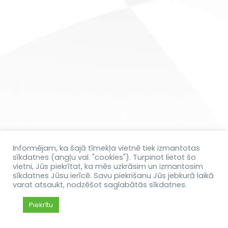
Informējam, ka šajā tīmekļa vietnē tiek izmantotas
sīkdatnes (angļu val. "cookies"). Turpinot lietot šo
vietni, Jūs piekrītat, ka mēs uzkrāsim un izmantosim
sīkdatnes Jūsu ierīcē. Savu piekrišanu Jūs jebkurā laikā
varat atsaukt, nodzēšot saglabātās sīkdatnes.
Piekrītu