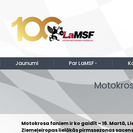
Jaunumi
Par LaMSF
K
Motokros
Motokrosa faniem ir ko gaidīt – 16. Martā, L
Ziemeļeiropas lielākās pirmssezonas sacensī