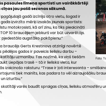
ūs pasaules līmeņa sportisti un vairākkārtēji
s cīņas jau pašā sezonas sākumā.
š pagājušajā gadā izcīnīja otro vietu, šogad ir
gada izvirzīto mērķi izsakās jaunais sportists:
tu motokrosisti, kā arī zinu, ka tiks pieaicināti
 No TOP 10 braucējiem jebkurš var būt uzvarētājs.
z pjedestāla augstāko pakāpienu.”
a braucējs Gerts Krestinovs atzinīgi novērtē
s pēdējos gados ir paveicis lielisku darbu –
skatītāju uzmanību. Tas nozīmē, ka viņš tiešām
Foto: 
kt Liepājas trasē – tā ir lieliska vieta, kur
tās izaicinošo raksturu: “Trase ir ļoti interesanta – smilšain
ārtojums tiek mainīts, kas padara to vēl aizraujošāku brau
n izturību.”
ā skatītāji varēs baudīt spraigas cīņas, lielisku atmosfē
m.