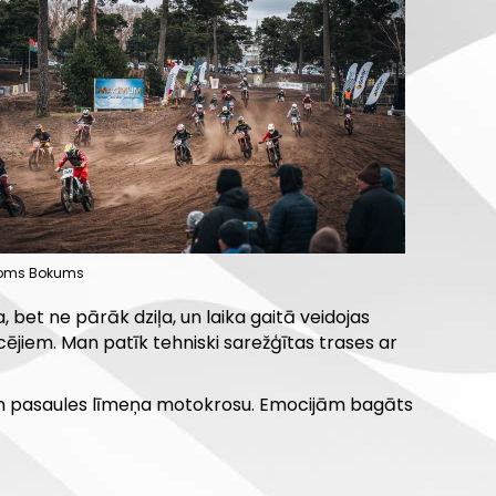
Toms Bokums
a, bet ne pārāk dziļa, un laika gaitā veidojas
cējiem. Man patīk tehniski sarežģītas trases ar
ru un pasaules līmeņa motokrosu. Emocijām bagāts