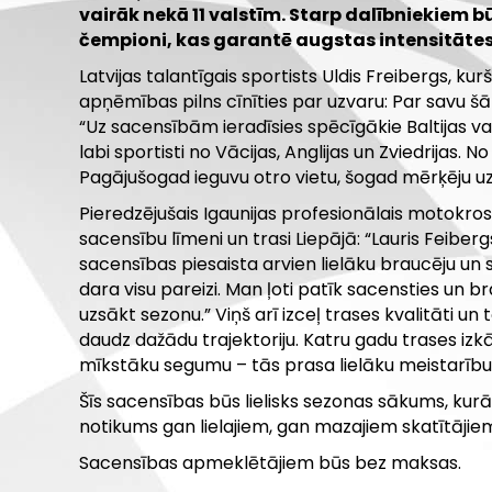
vairāk nekā 11 valstīm. Starp dalībniekiem b
čempioni, kas garantē augstas intensitāte
Latvijas talantīgais sportists Uldis Freibergs, kur
apņēmības pilns cīnīties par uzvaru: Par savu šā 
“Uz sacensībām ieradīsies spēcīgākie Baltijas vals
labi sportisti no Vācijas, Anglijas un Zviedrijas.
Pagājušogad ieguvu otro vietu, šogad mērķēju u
Pieredzējušais Igaunijas profesionālais motokros
sacensību līmeni un trasi Liepājā: “Lauris Feiberg
sacensības piesaista arvien lielāku braucēju un 
dara visu pareizi. Man ļoti patīk sacensties un brau
uzsākt sezonu.” Viņš arī izceļ trases kvalitāti un 
daudz dažādu trajektoriju. Katru gadu trases izk
mīkstāku segumu – tās prasa lielāku meistarību u
Šīs sacensības būs lielisks sezonas sākums, kur
notikums gan lielajiem, gan mazajiem skatītājie
Sacensības apmeklētājiem būs bez maksas.