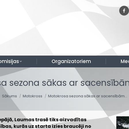
omisijas
Organizatoriem
Me
a sezona sākas ar sacensībā
You are here:
Sākums
Motokross
Motokrosa sezona sākas ar sacensībām…
iepājā, Laumas trasē tiks aizvadītas
bas, kurās uz starta izies braucēji no