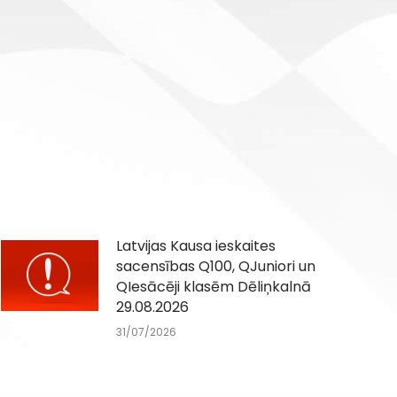
Latvijas Kausa ieskaites
sacensības Q100, QJuniori un
QIesācēji klasēm Dēliņkalnā
29.08.2026
31/07/2026