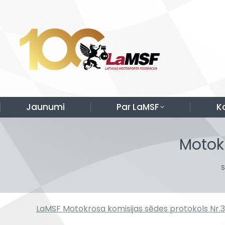
Jaunumi
Par LaMSF
K
Motok
Y
LaMSF Motokrosa komisijas sēdes protokols Nr.