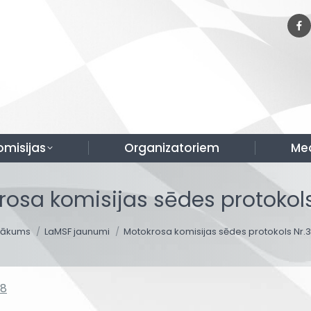
omisijas
Organizatoriem
Me
rosa komisijas sēdes protokols
ou are here:
Sākums
LaMSF jaunumi
Motokrosa komisijas sēdes protokols Nr.
38