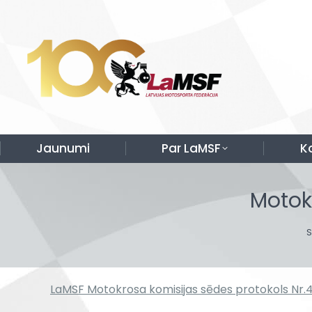
Jaunumi
Par LaMSF
K
Motok
Y
LaMSF Motokrosa komisijas sēdes protokols Nr.