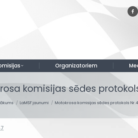
omisijas
Organizatoriem
Me
rosa komisijas sēdes protokols
ou are here:
Sākums
LaMSF jaunumi
Motokrosa komisijas sēdes protokols Nr.
47