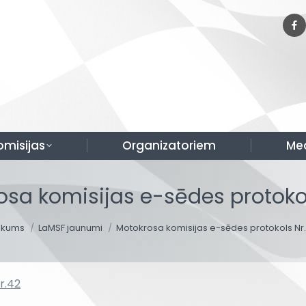
omisijas
Organizatoriem
Me
osa komisijas e-sēdes protokol
u are here:
ākums
LaMSF jaunumi
Motokrosa komisijas e-sēdes protokols Nr
r.42