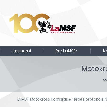
Jaunumi
Par LaMSF
K
Motokr
Yo
S
LaMSF Motokrosa komisijas e-sēdes protokols N