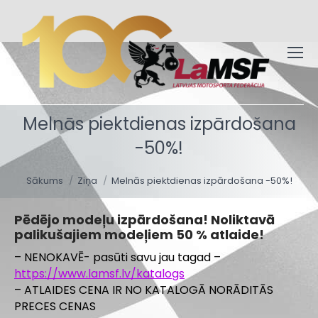
Melnās piektdienas izpārdošana
-50%!
You are here:
Sākums
Ziņa
Melnās piektdienas izpārdošana -50%!
Pēdējo modeļu izpārdošana! Noliktavā
palikušajiem modeļiem 50 % atlaide!
– NENOKAVĒ- pasūti savu jau tagad –
https://www.lamsf.lv/katalogs
– ATLAIDES CENA IR NO KATALOGĀ NORĀDITĀS
PRECES CENAS