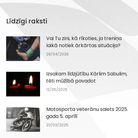
Līdzīgi raksti
Vai Tu zini, kā rīkoties, ja treniņa
laikā notiek ārkārtas situācija?
28/04/2026
Izsakam līdzjūtību Kārlim Sabulim,
tēti mūžībā pavadot
12/05/2025
Motosporta veterānu saiets 2025.
gada 5. aprīlī
20/03/2025