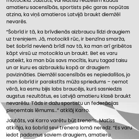
motocikla. Jautāts, vai Matīsu redzēsim kādās
amatieru sacensībās, sportists pēc garas nopūtas
atzina, ka viņš amatieros Latvijā braukt diemžēl
nevarēs.
“Šobrīd ir tā, ka brīvdienās aizbraucu līdzi draugiem
uz treniņiem. Jā, motocikli rūc, ir benzīna smarža,
bet šobrīd nevienā brīdī nav tā, ka man arī gribētos
kāpt virsū uz motocikla un braukt. Bet es varu
pateikt, ka man būs savs mocītis, kuru tagad taisu
un ar kuru es aizbraukšu kopā ar draugiem
pavizināties. Diemžēl sacensībās es nepiedalīšos, jo
man šobrīd ir parakstīts mūža spriedums – ņemot
vērā, ka esmu bijis labs braucējs, kurš sasniedzis
augstus rezultātus, es Latvijā amatieru klasē braukt
nevarēšu. Tāds ir dažu sportistu un federācijas
pieņemtais lēmums…” atklāj Karro.
Jautāts, vai Karro varētu būt treneris, Matīss
atklāja, ka šobrīd sevi trenera lomā neredz. “Es varu
iedot padomus saviem draugiem, amatieru