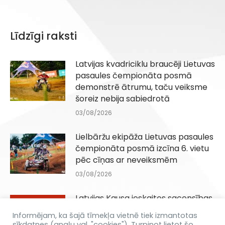
Līdzīgi raksti
Latvijas kvadriciklu braucēji Lietuvas
pasaules čempionāta posmā
demonstrē ātrumu, taču veiksme
šoreiz nebija sabiedrotā
03/08/2026
Lielbāržu ekipāža Lietuvas pasaules
čempionāta posmā izcīna 6. vietu
pēc cīņas ar neveiksmēm
03/08/2026
Latvijas Kausa ieskaites sacensības
Q100, QJuniori un QIesācēji klasēm
Informējam, ka šajā tīmekļa vietnē tiek izmantotas
Dēliņkalnā 29.08.2026
sīkdatnes (angļu val. "cookies"). Turpinot lietot šo