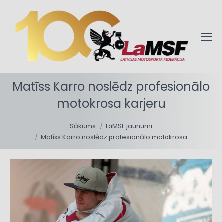
Matīss Karro noslēdz profesionālo
motokrosa karjeru
You are here:
Sākums
LaMSF jaunumi
Matīss Karro noslēdz profesionālo motokrosa…