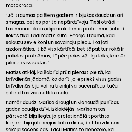
motokrosā.
“Jā, traumas pa šiem gadiem ir bijušas daudz un arī
smagas, bet es par to nepārdzīvoju. Tieši otrādi –
tas mani ir tikai rūdījis un ikdienas problēmas šobrīd
liekas tikai tādi mazi sīkumi. Pēdējā trauma, kad
salauzu sev elkoni un savainoju plecu, lika ļoti
aizdomāties. It kā viss kārtībā, bet tāpat tur rokā ir
palielas problēmas, tāpēc paies vēl ilgs laiks, kamēr
pilnībā viss sadzīs.”
Matīss atklāj, ka šobrīd grūti pierast pie tā, ka
brīvdienās jādomā, ko darīt, jo iepriekš visus gadus
brīvdienās bija vai nu treniņi vai sacensības, taču
šobrīd tas viss nolikts malā.
Kamēr daudzi Matīsa draugi un vienaudži jaunības
gados baudīja dzīvi, izklaidējās, Matīsam tas
pārsvarā bija liegts, jo profesionālā sportista
karjerā bija jātrenējas katru dienu, bet brīvdienās
sekoja sacensības. Taču Matīss to nenožēlo, ka