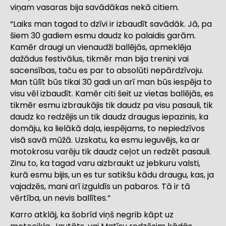
viņam vasaras bija savādākas nekā citiem.
“Laiks man tagad to dzīvi ir izbaudīt savādāk. Jā, pa
šiem 30 gadiem esmu daudz ko palaidis garām.
Kamēr draugi un vienaudži ballējās, apmeklēja
dažādus festivālus, tikmēr man bija treniņi vai
sacensības, taču es par to absolūti nepārdzīvoju.
Man tūlīt būs tikai 30 gadi un arī man būs iespēja to
visu vēl izbaudīt. Kamēr citi šeit uz vietas ballējās, es
tikmēr esmu izbraukājis tik daudz pa visu pasauli, tik
daudz ko redzējis un tik daudz draugus iepazinis, ka
domāju, ka lielākā daļa, iespējams, to nepiedzīvos
visā savā mūžā. Uzskatu, ka esmu ieguvējs, ka ar
motokrosu varēju tik daudz ceļot un redzēt pasauli.
Zinu to, ka tagad varu aizbraukt uz jebkuru valsti,
kurā esmu bijis, un es tur satikšu kādu draugu, kas, ja
vajadzēs, mani arī izguldīs un pabaros. Tā ir tā
vērtība, un nevis ballītes.”
Karro atklāj, ka šobrīd viņš negrib kāpt uz