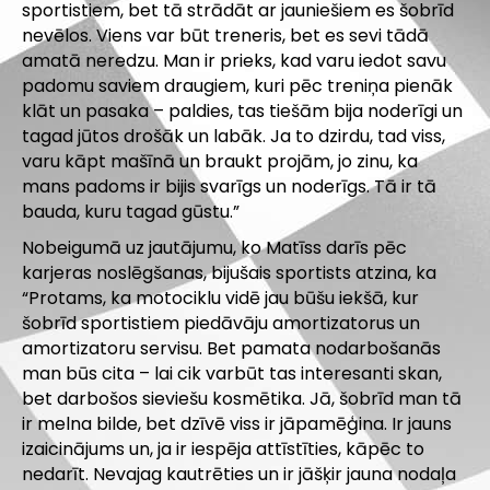
sportistiem, bet tā strādāt ar jauniešiem es šobrīd
nevēlos. Viens var būt treneris, bet es sevi tādā
amatā neredzu. Man ir prieks, kad varu iedot savu
padomu saviem draugiem, kuri pēc treniņa pienāk
klāt un pasaka – paldies, tas tiešām bija noderīgi un
tagad jūtos drošāk un labāk. Ja to dzirdu, tad viss,
varu kāpt mašīnā un braukt projām, jo zinu, ka
mans padoms ir bijis svarīgs un noderīgs. Tā ir tā
bauda, kuru tagad gūstu.”
Nobeigumā uz jautājumu, ko Matīss darīs pēc
karjeras noslēgšanas, bijušais sportists atzina, ka
“Protams, ka motociklu vidē jau būšu iekšā, kur
šobrīd sportistiem piedāvāju amortizatorus un
amortizatoru servisu. Bet pamata nodarbošanās
man būs cita – lai cik varbūt tas interesanti skan,
bet darbošos sieviešu kosmētika. Jā, šobrīd man tā
ir melna bilde, bet dzīvē viss ir jāpamēģina. Ir jauns
izaicinājums un, ja ir iespēja attīstīties, kāpēc to
nedarīt. Nevajag kautrēties un ir jāšķir jauna nodaļa