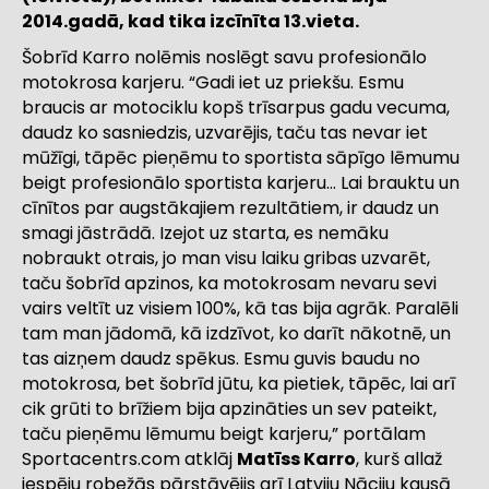
2014.gadā, kad tika izcīnīta 13.vieta.
Šobrīd Karro nolēmis noslēgt savu profesionālo
motokrosa karjeru. “Gadi iet uz priekšu. Esmu
braucis ar motociklu kopš trīsarpus gadu vecuma,
daudz ko sasniedzis, uzvarējis, taču tas nevar iet
mūžīgi, tāpēc pieņēmu to sportista sāpīgo lēmumu
beigt profesionālo sportista karjeru… Lai brauktu un
cīnītos par augstākajiem rezultātiem, ir daudz un
smagi jāstrādā. Izejot uz starta, es nemāku
nobraukt otrais, jo man visu laiku gribas uzvarēt,
taču šobrīd apzinos, ka motokrosam nevaru sevi
vairs veltīt uz visiem 100%, kā tas bija agrāk. Paralēli
tam man jādomā, kā izdzīvot, ko darīt nākotnē, un
tas aizņem daudz spēkus. Esmu guvis baudu no
motokrosa, bet šobrīd jūtu, ka pietiek, tāpēc, lai arī
cik grūti to brīžiem bija apzināties un sev pateikt,
taču pieņēmu lēmumu beigt karjeru,” portālam
Sportacentrs.com atklāj
Matīss Karro
, kurš allaž
iespēju robežās pārstāvējis arī Latviju Nāciju kausā