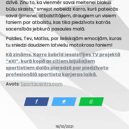
dzīvē. Zinu to, ka vienmēr savai meitenei blakus
būšu skaists,” smejot nobeidz Karro, kurš pateicās
savai ģimenei, atbalstītājiem, draugiem un visiem
faniem par atbalstu, kas tika piedzīvots katrās
sacensībās jebkurā pasaules malā.
Paldies, Tev, Matīss, par lieliskajām emocijām, kuras
tu sniedzi daudziem latviešu motokrosa faniem!
Kā zināms, Karro šobrīd iesaistījies TV projektā
“eXi”, kurā kopā ar citiem bijušajiem
sportistiem dalās pieredzē par piedzīvoto
profesionālā sportista karjeras laikā.
Avots:
Sportacentrs.com
19/10/2021