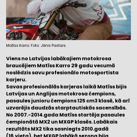
Matīss Karro. Foto: Jānis Pastars
Viens no Latvijas labākajiem motokrosa
braucējiem Matīss Karro 29 gadu vecumā
noslēdzis savu profesionālo motosportista
karjeru.
Savas profesionālās karjeras laikā Matīss bijis
Latvijas un Anglijas motokrosa čempions,
pasaules junioru čempions 125 cm3 klasē, kā arī
uzvarējis daudzās starptautiskās sacensībās.
No 2007.-2014.gada Matīss startēja pasaules
čempionātā MX2 un MXGP klasēs. Labākais
rezultāts MX2 tika sasniegts 2010.gadā
(16.vieta), bet MXGP labākā sezona bija