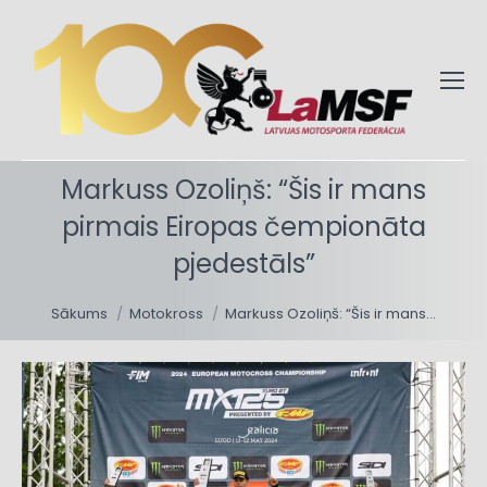
Markuss Ozoliņš: “Šis ir mans
pirmais Eiropas čempionāta
pjedestāls”
You are here:
Sākums
Motokross
Markuss Ozoliņš: “Šis ir mans…