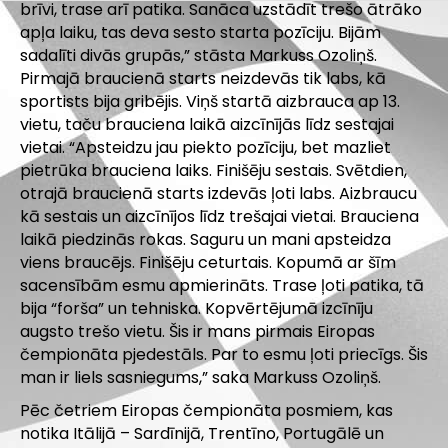
brīvi, trase arī patika. Sanāca uzstādīt trešo ātrāko
apļa laiku, tas deva sesto starta pozīciju. Bijām
sadalīti divās grupās,” stāsta Markuss Ozoliņš.
Pirmajā braucienā starts neizdevās tik labs, kā
sportists bija gribējis. Viņš startā aizbrauca ap 13.
vietu, taču brauciena laikā aizcīnījās līdz sestajai
vietai. “Apsteidzu jau piekto pozīciju, bet mazliet
pietrūka brauciena laiks. Finišēju sestais. Svētdien,
otrajā braucienā starts izdevās ļoti labs. Aizbraucu
kā sestais un aizcīnījos līdz trešajai vietai. Brauciena
laikā piedzinās rokas. Saguru un mani apsteidza
viens braucējs. Finišēju ceturtais. Kopumā ar šīm
sacensībām esmu apmierināts. Trase ļoti patika, tā
bija “forša” un tehniska. Kopvērtējumā izcīnīju
augsto trešo vietu. Šis ir mans pirmais Eiropas
čempionāta pjedestāls. Par to esmu ļoti priecīgs. Šis
man ir liels sasniegums,” saka Markuss Ozoliņš.
Pēc četriem Eiropas čempionāta posmiem, kas
notika Itālijā – Sardīnijā, Trentīno, Portugālē un