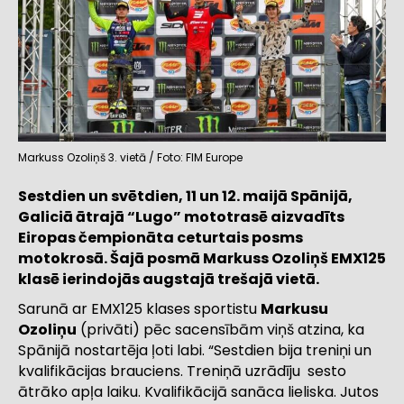
Markuss Ozoliņš 3. vietā / Foto: FIM Europe
Sestdien un svētdien, 11 un 12. maijā Spānijā,
Galiciā ātrajā “
Lugo” mototrasē
aizvadīts
Eiropas čempionāta ceturtais posms
motokrosā. Šajā posmā Markuss Ozoliņš EMX125
klasē ierindojās augstajā trešajā vietā.
Sarunā ar EMX125 klases sportistu
Markusu
Ozoliņu
(privāti) pēc sacensībām viņš atzina, ka
Spānijā
nostartēja ļoti labi. “Sestdien bija treniņi un
kvalifikācijas brauciens. Treniņā uzrādīju sesto
ātrāko apļa laiku. Kvalifikācijā sanāca lieliska. Jutos