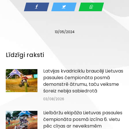
13/05/2024
Līdzīgi raksti
Latvijas kvadriciklu braucēji Lietuvas
pasaules čempionāta posmā
demonstrē ātrumu, taču veiksme
šoreiz nebija sabiedrotā
03/08/2026
Lielbāržu ekipāža Lietuvas pasaules
čempionāta posmā izcīna 6. vietu
pēc cīņas ar neveiksmēm