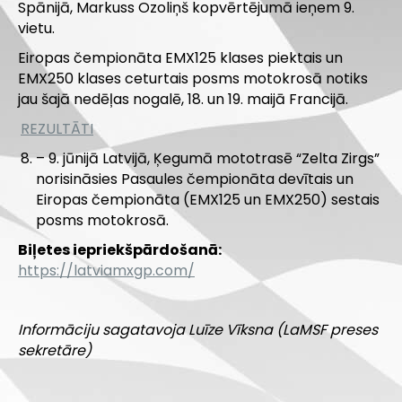
Spānijā, Markuss Ozoliņš kopvērtējumā ieņem 9.
vietu.
Eiropas čempionāta EMX125 klases piektais un
EMX250 klases ceturtais posms motokrosā notiks
jau šajā nedēļas nogalē, 18. un 19. maijā Francijā.
REZULTĀTI
– 9. jūnijā Latvijā, Ķegumā mototrasē “Zelta Zirgs”
norisināsies Pasaules čempionāta devītais un
Eiropas čempionāta (EMX125 un EMX250) sestais
posms motokrosā.
Biļetes iepriekšpārdošanā:
https://latviamxgp.com/
Informāciju sagatavoja Luīze Vīksna (LaMSF preses
sekretāre)