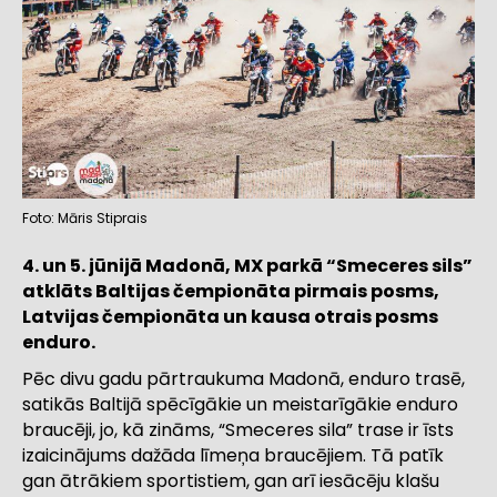
Foto: Māris Stiprais
4. un 5. jūnijā Madonā, MX parkā “Smeceres sils”
atklāts Baltijas čempionāta pirmais posms,
Latvijas čempionāta un kausa otrais posms
enduro.
Pēc divu gadu pārtraukuma Madonā, enduro trasē,
satikās Baltijā spēcīgākie un meistarīgākie enduro
braucēji, jo, kā zināms, “Smeceres sila” trase ir īsts
izaicinājums dažāda līmeņa braucējiem. Tā patīk
gan ātrākiem sportistiem, gan arī iesācēju klašu