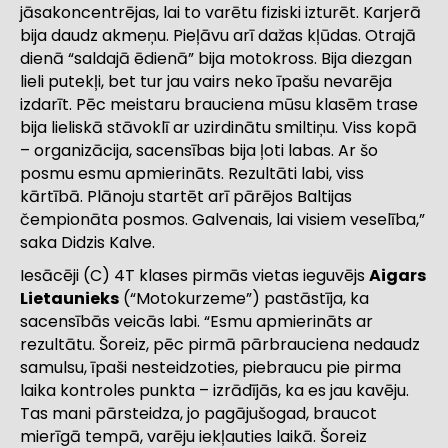
jāsakoncentrējas, lai to varētu fiziski izturēt. Karjerā
bija daudz akmeņu. Pieļāvu arī dažas kļūdas. Otrajā
dienā “saldajā ēdienā” bija motokross. Bija diezgan
lieli putekļi, bet tur jau vairs neko īpašu nevarēja
izdarīt. Pēc meistaru brauciena mūsu klasēm trase
bija lieliskā stāvoklī ar uzirdinātu smiltiņu. Viss kopā
– organizācija, sacensības bija ļoti labas. Ar šo
posmu esmu apmierināts. Rezultāti labi, viss
kārtībā. Plānoju startēt arī pārējos Baltijas
čempionāta posmos. Galvenais, lai visiem veselība,”
saka Didzis Kalve.
Iesācēji (C) 4T klases pirmās vietas ieguvējs
Aigars
Lietaunieks
(“Motokurzeme”) pastāstīja, ka
sacensībās veicās labi. “Esmu apmierināts ar
rezultātu. Šoreiz, pēc pirmā pārbrauciena nedaudz
samulsu, īpaši nesteidzoties, piebraucu pie pirma
laika kontroles punkta – izrādījās, ka es jau kavēju.
Tas mani pārsteidza, jo pagājušogad, braucot
mierīgā tempā, varēju iekļauties laikā. Šoreiz