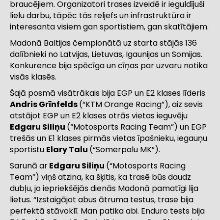
braucējiem. Organizatori trases izveidē ir ieguldījuši
lielu darbu, tāpēc tās reljefs un infrastruktūra ir
interesanta visiem gan sportistiem, gan skatītājiem.
Madonā Baltijas čempionātā uz starta stājās 136
dalībnieki no Latvijas, Lietuvas, Igaunijas un Somijas.
Konkurence bija spēcīga un cīņas par uzvaru notika
visās klasēs.
Šajā posmā visātrākais bija EGP un E2 klases līderis
Andris Grīnfelds
(“KTM Orange Racing”), aiz sevis
atstājot EGP un E2 klases otrās vietas ieguvēju
Edgaru Siliņu
(“Motosports Racing Team”) un EGP
trešās un E1 klases pirmās vietas īpašnieku, iegauņu
sportistu
Elary Talu
(“Somerpalu MK”).
Sarunā ar
Edgaru Siliņu
(“Motosports Racing
Team”) viņš atzina, ka šķitis, ka trasē būs daudz
dubļu, jo iepriekšējās dienās Madonā pamatīgi lija
lietus. “Izstaigājot abus ātruma testus, trase bija
perfektā stāvoklī. Man patika abi. Enduro tests bija