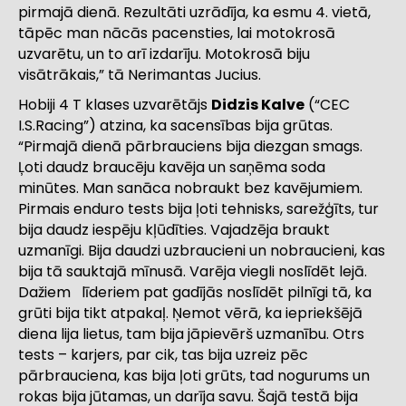
pirmajā dienā. Rezultāti uzrādīja, ka esmu 4. vietā,
tāpēc man nācās pacensties, lai motokrosā
uzvarētu, un to arī izdarīju. Motokrosā biju
visātrākais,” tā Nerimantas Jucius.
Hobiji 4 T klases uzvarētājs
Didzis Kalve
(“CEC
I.S.Racing”) atzina, ka sacensības bija grūtas.
“Pirmajā dienā pārbrauciens bija diezgan smags.
Ļoti daudz braucēju kavēja un saņēma soda
minūtes. Man sanāca nobraukt bez kavējumiem.
Pirmais enduro tests bija ļoti tehnisks, sarežģīts, tur
bija daudz iespēju kļūdīties. Vajadzēja braukt
uzmanīgi. Bija daudzi uzbraucieni un nobraucieni, kas
bija tā sauktajā mīnusā. Varēja viegli noslīdēt lejā.
Dažiem līderiem pat gadījās noslīdēt pilnīgi tā, ka
grūti bija tikt atpakaļ. Ņemot vērā, ka iepriekšējā
diena lija lietus, tam bija jāpievērš uzmanību. Otrs
tests – karjers, par cik, tas bija uzreiz pēc
pārbrauciena, kas bija ļoti grūts, tad nogurums un
rokas bija jūtamas, un darīja savu. Šajā testā bija