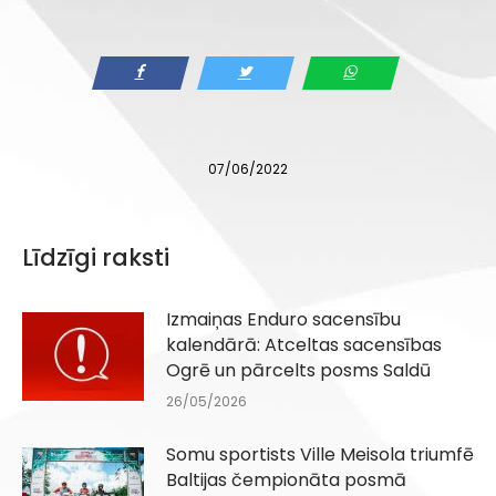
07/06/2022
Līdzīgi raksti
Izmaiņas Enduro sacensību
kalendārā: Atceltas sacensības
Ogrē un pārcelts posms Saldū
26/05/2026
Somu sportists Ville Meisola triumfē
Baltijas čempionāta posmā