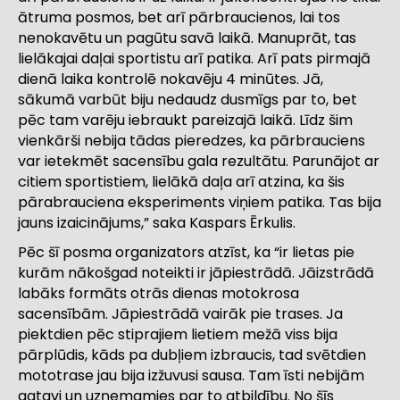
ātruma posmos, bet arī pārbraucienos, lai tos
nenokavētu un pagūtu savā laikā. Manuprāt, tas
lielākajai daļai sportistu arī patika. Arī pats pirmajā
dienā laika kontrolē nokavēju 4 minūtes. Jā,
sākumā varbūt biju nedaudz dusmīgs par to, bet
pēc tam varēju iebraukt pareizajā laikā. Līdz šim
vienkārši nebija tādas pieredzes, ka pārbrauciens
var ietekmēt sacensību gala rezultātu. Parunājot ar
citiem sportistiem, lielākā daļa arī atzina, ka šis
pārabrauciena eksperiments viņiem patika. Tas bija
jauns izaicinājums,” saka Kaspars Ērkulis.
Pēc šī posma organizators atzīst, ka “ir lietas pie
kurām nākošgad noteikti ir jāpiestrādā. Jāizstrādā
labāks formāts otrās dienas motokrosa
sacensībām. Jāpiestrādā vairāk pie trases. Ja
piektdien pēc stiprajiem lietiem mežā viss bija
pārplūdis, kāds pa dubļiem izbraucis, tad svētdien
mototrase jau bija izžuvusi sausa. Tam īsti nebijām
gatavi un uzņemamies par to atbildību. No šīs