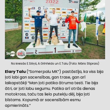
No kreisās E.Siliņš, A.Grīnfelds un E.Talu (Foto: Māris Stiprais)
Elary Talu
(“Somerpalu MK”) pastāstīja, ka viss bija
ļoti labi gan sacensības, gan trase, gan arī
laikapstākļi “Man ļoti patika ātruma testi. Tie bija
ātri, ar ļoti labu segumu. Patika arī otrās dienas
motokross, taču tas lielo putekļu dēļ, bija ļoti
bīstams. Kopumā ar sacensībām esmu
apmierināts.”