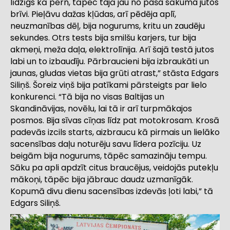
līdzīgs kā pērn, tāpēc tajā jau no paša sākuma jutos
brīvi. Pieļāvu dažas kļūdas, arī pēdēja aplī,
neuzmanības dēļ, bija nogurums, kritu un zaudēju
sekundes. Otrs tests bija smilšu karjers, tur bija
akmeņi, meža daļa, elektrolīnija. Arī šajā testā jutos
labi un to izbaudīju. Pārbraucieni bija izbraukāti un
jaunas, gludas vietas bija grūti atrast,” stāsta Edgars
Siliņš. Šoreiz viņš bija patīkami pārsteigts par lielo
konkurenci. “Tā bija no visas Baltijas un
Skandināvijas, novēlu, lai tā ir arī turpmākajos
posmos. Bija sīvas cīņas līdz pat motokrosam. Krosā
padevās izcils starts, aizbraucu kā pirmais un lielāko
sacensības daļu noturēju savu līdera pozīciju. Uz
beigām bija nogurums, tāpēc samazināju tempu.
Sāku pa apli apdzīt citus braucējus, veidojās putekļu
mākoņi, tāpēc bija jābrauc daudz uzmanīgāk.
Kopumā divu dienu sacensības izdevās ļoti labi,” tā
Edgars Siliņš.