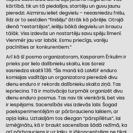
kārtībā, tik un tā piedalījos, startēju un guvu jaunu
pieredzi. Aizmirsu ieliet degvielu – nesasniedzu fnišu,
līdz ar to sestdien “finišēju” ātrāk kā pārējie. Otrajā
dienā “restartējos”, ielēju bākā degvielu un braucu
tālāk. Viss izdevās un nostartēju savu spēju līmenī.
Vienmēr jau var labāk. Esmu priecīgs, varēju
pacīnīties ar konkurentiem.”
Arī kā šī posma organizatoram, Kasparam Ērkulim ir
prieks par lielo dalībnieku skaitu, kas šoreiz
sasniedza skaitli 136. “Šis manā kā LaMSF enduro
komisijas vadītāja un organizatora pieredzē divu
dienu enduro ir rekords dalībnieku skaita ziņā. Tas
iepriecina. Tā ir motivācija turpmāk organizēt divu
dienu enduro posmus. Tas nav tik vienkārši, bet viss
ir iespējams. Sacensībās viss izdevās labi. Šogad
paeksperimentējām ar pārbrauciena laikiem, ar
apļa laiku. Uztaisījām tos diezgan “pārspīlētus”, lai
izmēģinātu, kā ir braukt sacensības šādā režīmā, ka
arī pārbrauciens ir uz laiku. Ir jākoncentrējas ne tikai