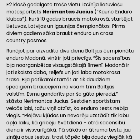
E2 klasē godalgoto trešo vietu izcīnīja lietuviešu
motosportists
Nerimantas Jucius
(“Kauno Enduro
klubas”), kurš 10 gadus braucis motokrosā, startējot
Lietuvas, Latvijas un Igaunijas čempionātos. Pirms
diviem gadiem sāka braukt enduro un cross
country posmos.
Runājot par aizvadīto divu dienu Baltijas čempionātu
enduro Madonā, viņš ir ļoti priecīgs. “Šīs sacensības
bija noorganizētas visaugstākajā līmenī. Madonā ir
ļoti skaista daba, reljefs un ļoti laba motokrosa
trase. Bija patīkami startēt ar tik daudziem
spēcīgiem braucējiem no visām trim Baltijas
valstīm. Esmu gandarīts par šo gūto pieredzi,”
stāsta Nerimantas Jucius. Sestdien sportistam
veicās labi, taču viņš atzīst, ka enduro tests nebija
viegls. “Pieļāvu kļūdas un nevarēju uzstādīt tik labu
apļa laiku, kā gribēju. Svētdiena – otrā sacensību
diena ir vissvarīgākā. Tā sākās ar ātruma testu, jau
zināju abus testus, trasi, tāpēc bija daudz vieglāk kā