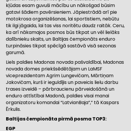
kļūdas esam guvuši mācību un nākošgad būsim
gatavi šādiem pavērsieniem. Jāpiestrādā arī pie
motokrosa organizēšanas, lai sportistiem, nebūtu
tik ilgi jāgaida, lai tas viss noritētu daudz raitāk. Ceru,
ka arī nākamajos posmos būs tikpat un vēl lielāks
dalībnieku skaits, un Baltijas čempionāts enduro
turpināsies tikpat spēcīgā sastāvā visā sezonas
garumā.
Liels paldies Madonas novada pašvaldībai, Madonas
novada domes priekšsēdētājam un LaMSF
viceprezidentam Agrim Lungevičam, Mārtiņam
Jakovičam, kurš ir ieguldījis un paveicis lielu darbu
trases izveidē – pārbraucienu pārveidošānā un
enduro attīstībai Madonā, paldies visai manai
organizatoru komandai “LatvianBaja”,” tā Kaspars
Ērkulis.
Baltijas čempionāta pirmā posma TOP3:
EGP