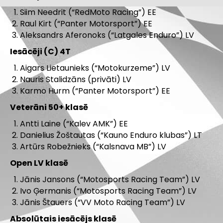
Siim Needrit (“RedMoto Racing”) EE
Raul Kirt (“Panter Motorsport”) EE
Aleksandrs Aferonoks (“Latgales Enduro”) LV
Iesācēji (C) 4T
Aigars Lietaunieks (“Motokurzeme”) LV
Nauris Stalidzāns (privāti) LV
Karmo Hurm (“Panter Motorsport”) EE
Veterāni 50+ klasē
Antti Laine (“Kalev AMK”) EE
Danielius Žoštautas (“Kauno Enduro klubas”) LT
Artūrs Robežnieks (“Kalsnava MB”) LV
Open LV klasē
Jānis Jansons (“Motosports Racing Team”) LV
Ivo Ģermanis (“Motosports Racing Team”) LV
Jānis Štauers (“VV Moto Racing Team”) LV
Absolūtais iesācējs klasē