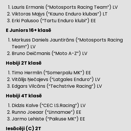
Lauris Ermanis (“Motosports Racing Team”) LV
Viktoras Majys (“Kauno Enduro klubas”) LT
Erki Palusoo (“Tartu Enduro klubi”) EE
E Juniors 16+ klasē
Markuss Daniels Jauntirāns (“Motosports Racing
Team”) LV
Bruno Deičmanis (“Moto A-Z”) LV
Hobiji 2T klasē
Timo Hermlin (“Somerpalu MK”) EE
Vitālijs Ņečajevs (“Latgales Enduro”) LV
Edgars Vilcāns (“Techstrive Racing”) LV
Hobiji 4T klasē
Didzis Kalve (“CEC I.S.Racing”) LV
Runno Joeaar (“Linnamae”) EE
Jarmo Lehiste (“Paikuse MK”) EE
Iesācēji (C) 2T