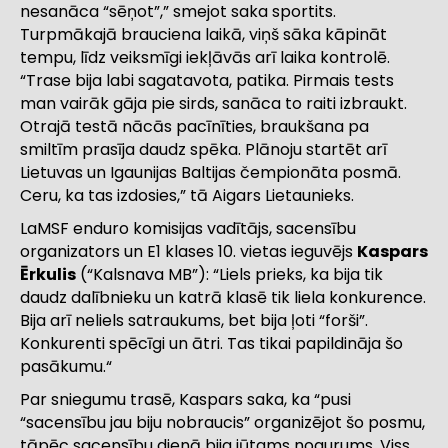
nesanāca “sēņot”,” smejot saka sportits.
Turpmākajā brauciena laikā, viņš sāka kāpināt
tempu, līdz veiksmīgi iekļāvās arī laika kontrolē.
“Trase bija labi sagatavota, patika. Pirmais tests
man vairāk gāja pie sirds, sanāca to raiti izbraukt.
Otrajā testā nācās pacīnīties, braukšana pa
smiltīm prasīja daudz spēka. Plānoju startēt arī
Lietuvas un Igaunijas Baltijas čempionāta posmā.
Ceru, ka tas izdosies,” tā Aigars Lietaunieks.
LaMSF enduro komisijas vadītājs, sacensību
organizators un E1 klases 10. vietas ieguvējs
Kaspars
Ērkulis
(“Kalsnava MB”): “Liels prieks, ka bija tik
daudz dalībnieku un katrā klasē tik liela konkurence.
Bija arī neliels satraukums, bet bija ļoti “forši”.
Konkurenti spēcīgi un ātri. Tas tikai papildināja šo
pasākumu.“
Par sniegumu trasē, Kaspars saka, ka “pusi
“sacensību jau biju nobraucis” organizējot šo posmu,
tāpēc sacensību dienā bija jūtams nogurums. Viss