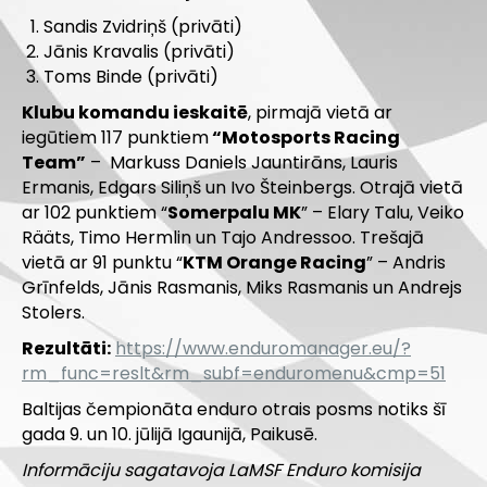
Sandis Zvidriņš (privāti)
Jānis Kravalis (privāti)
Toms Binde (privāti)
Klubu komandu ieskaitē
, pirmajā vietā ar
iegūtiem 117 punktiem
“Motosports Racing
Team”
– Markuss Daniels Jauntirāns, Lauris
Ermanis, Edgars Siliņš un Ivo Šteinbergs. Otrajā vietā
ar 102 punktiem “
Somerpalu MK
” – Elary Talu, Veiko
Rääts, Timo Hermlin un Tajo Andressoo. Trešajā
vietā ar 91 punktu “
KTM Orange Racing
” – Andris
Grīnfelds, Jānis Rasmanis, Miks Rasmanis un Andrejs
Stolers.
Rezultāti:
https://www.enduromanager.eu/?
rm_func=reslt&rm_subf=enduromenu&cmp=51
Baltijas čempionāta enduro otrais posms notiks šī
gada 9. un 10. jūlijā Igaunijā, Paikusē.
Informāciju sagatavoja LaMSF Enduro komisija