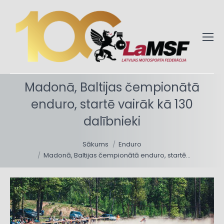
Madonā, Baltijas čempionātā
enduro, startē vairāk kā 130
dalībnieki
You are here:
Sākums
Enduro
Madonā, Baltijas čempionātā enduro, startē…