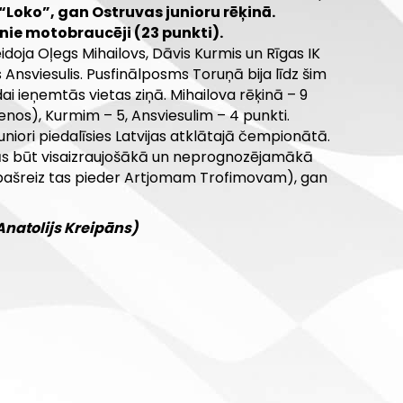
“Loko”, gan Ostruvas junioru rēķinā.
ie motobraucēji (23 punkti).
idoja Oļegs Mihailovs, Dāvis Kurmis un Rīgas IK
 Ansviesulis. Pusfinālposms Toruņā bija līdz šim
i ieņemtās vietas ziņā. Mihailova rēķinā – 9
enos), Kurmim – 5, Ansviesulim – 4 punkti.
juniori piedalīsies Latvijas atklātajā čempionātā.
lās būt visaizraujošākā un neprognozējamākā
(pašreiz tas pieder Artjomam Trofimovam), gan
Anatolijs Kreipāns)