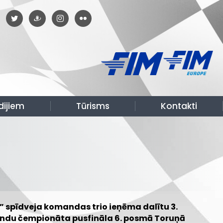
dijiem
Tūrisms
Kontakti
 spīdveja komandas trio ieņēma dalītu 3.
mandu čempionāta pusfināla 6. posmā Toruņā