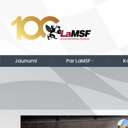
Jaunumi
Par LaMSF
K