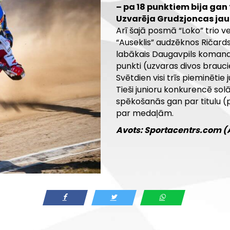
– pa 18 punktiem bija gan 
Uzvarēja Grudzjoncas jaun
Arī šajā posmā “Loko” trio ve
“Auseklis” audzēknos Ričards
labākais Daugavpils komanda
punkti (uzvaras divos brauci
Svētdien visi trīs pieminētie 
Tieši junioru konkurencē so
spēkošanās gan par titulu 
par medaļām.
Avots: Sportacentrs.com (