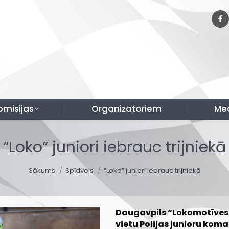
omisijas
Organizatoriem
Me
“Loko” juniori iebrauc trijniekā
You are here:
Sākums
Spīdvejs
“Loko” juniori iebrauc trijniekā
Daugavpils “Lokomotīves”
vietu Polijas junioru ko