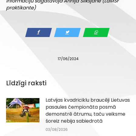
Informāciju sagatavoja Annija Slikšjāne (LaMSF
praktikante)
17/06/2024
Līdzīgi raksti
Latvijas kvadriciklu braucēji Lietuvas
pasaules čempionāta posmā
demonstrē ātrumu, taču veiksme
šoreiz nebija sabiedrotā
03/08/2026