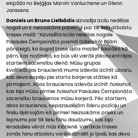
ekipāža no Beļģijas Marvin Vanluchene un Glenn
Janssens.
Daniels un Bruno Lielbādis
aizvadīja izcilu nedēļas
nogali un ir neizsakāmi pateicīgi par tik lielu atbalstu
trases malā: “Aizvadīta izcila nedēļas nogale
Pasaules Čempionāta posmā Gdaņskā! Bijām
pārsteigti, ka šogad trase šķita mazliet šaurāka kā
pērn, kas nozīmēja, ka būs vēl vairāk jākoncentrējas
startiem sacensību dienā. Mūsu grupas
kvalifikācijas braucienā mums izdevās izcīnīt uzvaru,
kas deva iespēju pie starta barjeras stāties kā
pirmajiem. Abos braucienos izdevās izcīnīt
holeshot
,
kas bija mūsu pirmie
holeshot
Pasaules Čempionāta
sacensību braucienos mūsu karjerā. Pēc startiem,
abos braucienos, nepazaudējām līderu pozīciju un
finišu šķērsojām kā pirmie! Neizsakāms prieks un
lepnums par tik lielu fanu daudzumu, kas bija
ieradušies vērot mūs klātienē. Vairākas trases
zonās fanu atbalstu varēja dzirdēt jo īpaši, kas deva