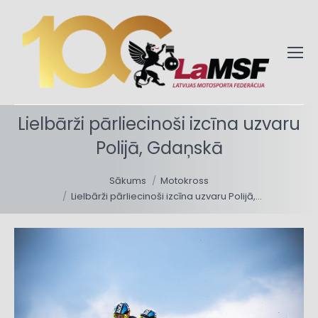
Lielbārži pārliecinoši izcīna uzvaru
Polijā, Gdaņskā
You are here:
Sākums
Motokross
Lielbārži pārliecinoši izcīna uzvaru Polijā,…