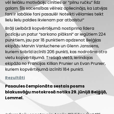
vēl lielāku motivāciju cīnīties ar “pilnu ručku” līdz
galam. Šīs sacensības vēlreiz apliecināja, ka Latvijas
fani ir labākie fani pasaulē! Noteikti vēlamies teikt
lielu lielu paldies ikvienam par atbalstu!”
Brāļi Lielbārži kopvērtējumā nostiprina līdera
pozīciju un patur “sarkano plāksni” ar iegūtiem 224
punktiem, jau par 18 punktiem apdzenot Beļģijas
ekipāžu Marvin Vanluchene un Glenn Janssens,
kuriem šobrīd izcīnīti 206 punkti, kas nodrošina otro
vietu kopvērtējumā. Trešajā vietā, ierindojas
ekipāža no Francijas Killian Prunier un Evan Prunier,
kuriem kopvērtējumā izcīnīti 184 punkti.
Rezultāti
Pasaules čempionāta sestais posms
blakusvāģu motokrosā notiks 29. jūnijā Beļģijā,
Lommel.