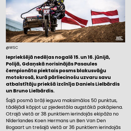
@WSC
Iepriekšējā nedēļas nogalē 15. un 16. jūnijā,
Polijā, Gdaņskā norisinājās Pasaules
čempionāta piektais posms blakusvāģu
motokrosā, kurā pārliecinošu uzvaru savu
atbalstītāju priekšā izcīnīja Daniels Lielbārdis
un Bruno Lielbārdis.
Šajā posmā brāļi ieguva maksimālos 50 punktus,
tādējādi kāpjot uz pjedestāla augstākā pakāpiena.
Otrajā vietā ar 38 punktiem ierindojās ekipāža no
Nīderlandes Koen Hermans un Ben Van Den
Bogaart un trešajā vietā ar 36 punktiem ierindojās