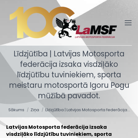
Līdzjūtība | Latvijas Motosporta
federācija izsaka visdziļāko
līdzjūtību tuviniekiem, sporta
meistaru motosportā Igoru Pogu
mūžībā pavadot.
You are here:
Sākums
Ziņa
Līdzjūtība | Latvijas Motosporta federācija…
Latvijas Motosporta federācija izsaka
visdziļāko līdzjūtību tuviniekiem, sporta