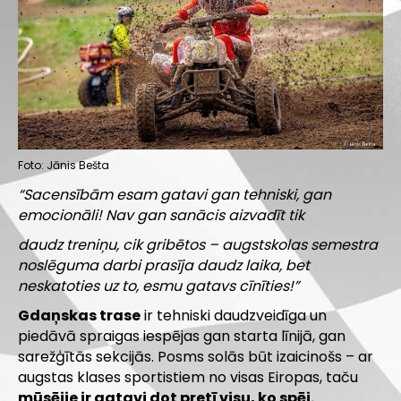
Foto: Jānis Bešta
“Sacensībām esam gatavi gan tehniski, gan
emocionāli! Nav gan sanācis aizvadīt tik
daudz treniņu, cik gribētos – augstskolas semestra
noslēguma darbi prasīja daudz laika, bet
neskatoties uz to, esmu gatavs cīnīties!”
Gdaņskas trase
ir tehniski daudzveidīga un
piedāvā spraigas iespējas gan starta līnijā, gan
sarežģītās sekcijās. Posms solās būt izaicinošs – ar
augstas klases sportistiem no visas Eiropas, taču
mūsējie ir gatavi dot pretī visu, ko spēj.