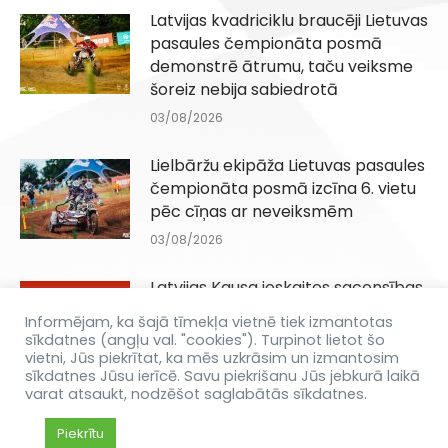
Latvijas kvadriciklu braucēji Lietuvas
pasaules čempionāta posmā
demonstrē ātrumu, taču veiksme
šoreiz nebija sabiedrotā
03/08/2026
Lielbāržu ekipāža Lietuvas pasaules
čempionāta posmā izcīna 6. vietu
pēc cīņas ar neveiksmēm
03/08/2026
Latvijas Kausa ieskaites sacensības
Q100, QJuniori un QIesācēji klasēm
Informējam, ka šajā tīmekļa vietnē tiek izmantotas
Dēliņkalnā 29.08.2026
sīkdatnes (angļu val. "cookies"). Turpinot lietot šo
vietni, Jūs piekrītat, ka mēs uzkrāsim un izmantosim
31/07/2026
sīkdatnes Jūsu ierīcē. Savu piekrišanu Jūs jebkurā laikā
varat atsaukt, nodzēšot saglabātās sīkdatnes.
Piekrītu