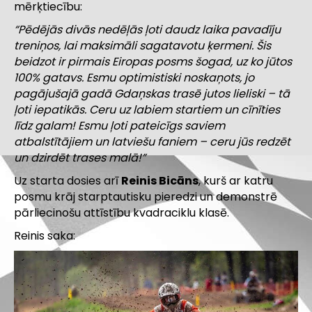
mērķtiecību:
“Pēdējās divās nedēļās ļoti daudz laika pavadīju
treniņos, lai maksimāli sagatavotu ķermeni. Šis
beidzot ir pirmais Eiropas posms šogad, uz ko jūtos
100% gatavs. Esmu optimistiski noskaņots, jo
pagājušajā gadā Gdaņskas trasē jutos lieliski – tā
ļoti iepatikās. Ceru uz labiem startiem un cīnīties
līdz galam!
Esmu ļoti pateicīgs saviem
atbalstītājiem un latviešu faniem – ceru jūs redzēt
un dzirdēt trases malā!”
Uz starta dosies arī
Reinis Bicāns
, kurš ar katru
posmu krāj starptautisku pieredzi un demonstrē
pārliecinošu attīstību kvadraciklu klasē.
Reinis saka: