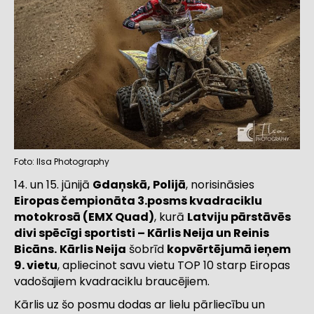
Foto: Ilsa Photography
14. un 15. jūnijā
Gdaņskā, Polijā
, norisināsies
Eiropas čempionāta 3.posms kvadraciklu
motokrosā (EMX Quad)
, kurā
Latviju pārstāvēs
divi spēcīgi sportisti – Kārlis Neija un Reinis
Bicāns.
Kārlis Neija
šobrīd
kopvērtējumā ieņem
9. vietu
, apliecinot savu vietu TOP 10 starp Eiropas
vadošajiem kvadraciklu braucējiem.
Kārlis uz šo posmu dodas ar lielu pārliecību un