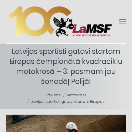
Latvijas sportisti gatavi startam
Eiropas čempionātā kvadraciklu
motokrosā – 3. posmam jau
šonedēļ Polijā!
You are here:
Sākums
Motokross
Latvijas sportisti gatavi startam Eiropas…