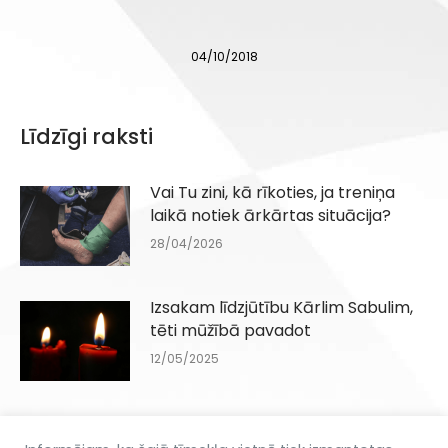
04/10/2018
Līdzīgi raksti
Vai Tu zini, kā rīkoties, ja treniņa
laikā notiek ārkārtas situācija?
28/04/2026
Izsakam līdzjūtību Kārlim Sabulim,
tēti mūžībā pavadot
12/05/2025
Motosporta veterānu saiets 2025.
gada 5. aprīlī