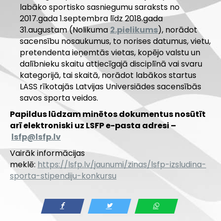
labāko sportisko sasniegumu saraksts no
2017.gada 1.septembra līdz 2018.gada
31.augustam (Nolikuma
2.pielikums
), norādot
sacensību nosaukumus, to norises datumus, vietu,
pretendenta ieņemtās vietas, kopējo valstu un
dalībnieku skaitu attiecīgajā disciplīnā vai svaru
kategorijā, tai skaitā, norādot labākos startus
LASS rīkotajās Latvijas Universiādes sacensībās
savos sporta veidos.
Papildus lūdzam minētos dokumentus
nosūtīt
arī elektroniski uz LSFP e-pasta adresi –
lsfp@lsfp.lv
Vairāk informācijas
meklē:
https://lsfp.lv/jaunumi/zinas/lsfp-izsludina-
sporta-stipendiju-konkursu