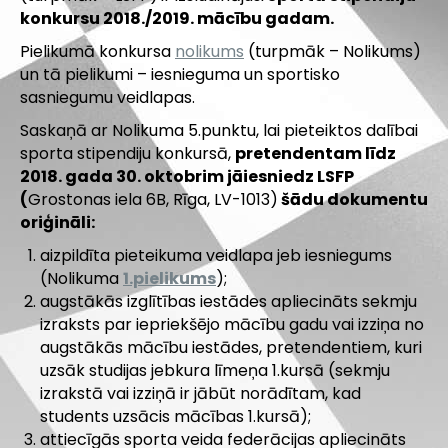
konkursu 2018./2019. mācību gadam.
Pielikumā konkursa
nolikums
(turpmāk – Nolikums)
un tā pielikumi – iesnieguma un sportisko
sasniegumu veidlapas.
Saskaņā ar Nolikuma 5.punktu, lai pieteiktos dalībai
sporta stipendiju konkursā,
pretendentam līdz
2018. gada 30. oktobrim
jāiesniedz LSFP
(
Grostonas iela 6B, Rīga, LV-1013)
šādu dokumentu
oriģināli:
aizpildīta pieteikuma veidlapa jeb iesniegums
(Nolikuma
1.pielikums
);
augstākās izglītības iestādes apliecināts sekmju
izraksts par iepriekšējo mācību gadu vai izziņa no
augstākās mācību iestādes, pretendentiem, kuri
uzsāk studijas jebkura līmeņa 1.kursā (sekmju
izrakstā vai izziņā ir jābūt norādītam, kad
students uzsācis mācības 1.kursā);
attiecīgās sporta veida federācijas apliecināts