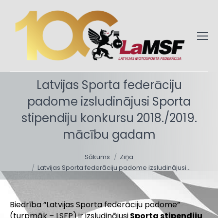
Latvijas Sporta federāciju
padome izsludinājusi Sporta
stipendiju konkursu 2018./2019.
mācību gadam
You are here:
Sākums
Ziņa
Latvijas Sporta federāciju padome izsludinājusi…
Biedrība “Latvijas Sporta federāciju padome”
(turpmāk – LSFP)
ir izsludinājusi
Sporta stipendiju