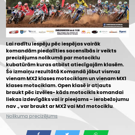
Lai radītu iespēju pēc iespējas vairāk
komandām piedalīties sacensībās ir veikts
precizējums nolikumā par motociklu
kubatūrām kuras atbilst atiecīgajām klasēm.
Šo izmaiņu rezultātā Komandā jābut vismaz
vienam MX2 klases motociklam un vienam MX1
klases motociklam. Open klasē ir atļauts
braukt pēc izvēles- kāds motocikls komandai
liekas izdevīgāks vai ir pieejams – ierobežojumu
nav ., var braukt ar MX2 vai Mx1 motociklu
.
Nolikuma precizējums