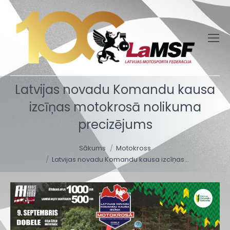
Latvijas novadu Komandu kausa
izcīņas motokrosā nolikuma
precizējums
You are here:
Sākums
Motokross
Latvijas novadu Komandu kausa izcīņas…