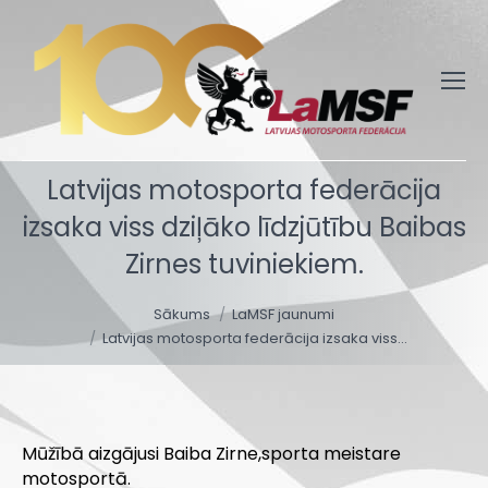
Latvijas motosporta federācija
izsaka viss dziļāko līdzjūtību Baibas
Zirnes tuviniekiem.
You are here:
Sākums
LaMSF jaunumi
Latvijas motosporta federācija izsaka viss…
Mūžībā aizgājusi Baiba Zirne,sporta meistare
motosportā.