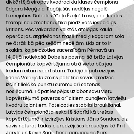
divkārtējā eiropas kvadraciklu klases čempiona
Edgara Meņģeļa. Pagājušās nedēļas nogalē,
trenējoties Dobeles “Ceļa Ēzeļu” trasē, pēc kļūdas
tramplīna uzmetienā, tika piedzīvots iespaidīgs
kritiens. Pēc vakardien veiktās atslēgas kaula
operācijas, atgriešanos trasē mediķi Edgaram sola
ne ātrāk kā pēc sešām nedēļām. Līdz ar to ir
skaidrs, ka beidzoties sacensībām Pērnavā un
14.jūlijā notiekošā Dobeles posma, šā brīža Latvijas
čempionāta kopvērtējuma otrā vieta būs jau
kādam citam sportistam. Tādējādi patreizējais
līderis Valērijs Kuzmins palielina savas izredzes
izcīnīt lielāko punktu summu arī sezonas
noslēgumā. Tāpat iespējas uzlabot savu vietu
kopvērtējumā paveras arī citiem jaunajiem latviešu
kvadru talantiem. Pateicoties stabilai braukšanai,
Latvijas čempionāta ieskaitē šobrīd kā trešais
kopvērtējumā ir izvirzījies Kristians Jānis Sondors, aiz
sevis noturot tādus pieredzējušus braucējus kā Priit
Jarvlo un Kevin Saar. Tiesa gan, igaunis Sārs