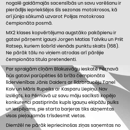
nogalē gaidāmajās sacensībās un savu varēšanu ir
pierādījis iepriekšējos šīs sezonas motokrosos, kā
arī jūnija sākumā uzvarot Polijas motokrosa
čempionāta posmā.
MX2 klases kopvērtējuma augstāko pakāpienu ir
gatavi pārņemt igauņi Jorgen Matias Talviku un Priit
Ratsep, kuriem šobrīd vienāds punktu skaits (168).
Ne pārāk tālu no viņiem atrodas arī pārējie
čempionāta titula pretendenti.
Par spraigām cīņām Blakusvāģu ieskatē Pērnavā
būs gatavi parūpēties šā brīža čempionāta
līdervienības Jānis Daiders ar līdzbraucēju Tanel
Koiv un Māris Rupeiks ar Kasparu Liepiņu. Nav
izslēgts, ka Pērnavā uz savu māju sacīksti kopējo
konkurenci pastiprinās kupls igauņu ekipāžu pulks
un iespējams, pie starta barjeras tiks aizņemtas
visas pieļaujamās trīsdesmit vietas.
Diemžēl ne pārāk iepriecinošas ziņas saņemtas no