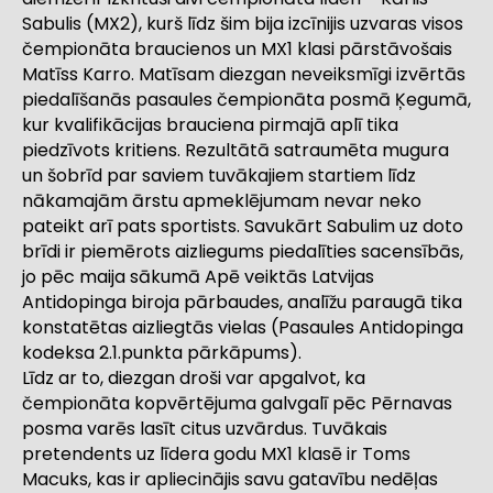
Sabulis (MX2), kurš līdz šim bija izcīnijis uzvaras visos
čempionāta braucienos un MX1 klasi pārstāvošais
Matīss Karro. Matīsam diezgan neveiksmīgi izvērtās
piedalīšanās pasaules čempionāta posmā Ķegumā,
kur kvalifikācijas brauciena pirmajā aplī tika
piedzīvots kritiens. Rezultātā satraumēta mugura
un šobrīd par saviem tuvākajiem startiem līdz
nākamajām ārstu apmeklējumam nevar neko
pateikt arī pats sportists. Savukārt Sabulim uz doto
brīdi ir piemērots aizliegums piedalīties sacensībās,
jo pēc maija sākumā Apē veiktās Latvijas
Antidopinga biroja pārbaudes, analīžu paraugā tika
konstatētas aizliegtās vielas
(Pasaules Antidopinga
kodeksa 2.1.punkta pārkāpums).
Līdz ar to, diezgan droši var apgalvot, ka
čempionāta kopvērtējuma galvgalī pēc Pērnavas
posma varēs lasīt citus uzvārdus. Tuvākais
pretendents uz līdera godu MX1 klasē ir Toms
Macuks, kas ir apliecinājis savu gatavību nedēļas