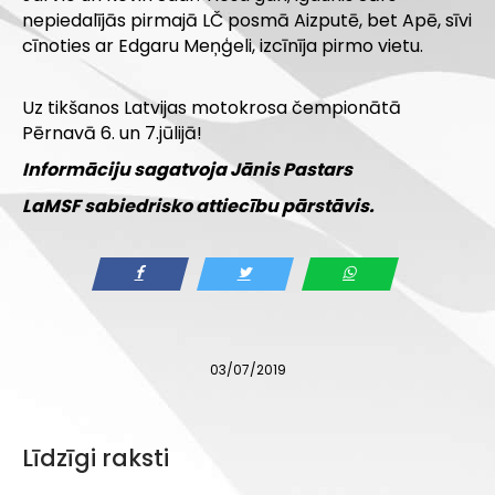
nepiedalījās pirmajā LČ posmā Aizputē, bet Apē, sīvi
cīnoties ar Edgaru Meņģeli, izcīnīja pirmo vietu.
Uz tikšanos Latvijas motokrosa čempionātā
Pērnavā 6. un 7.jūlijā!
Informāciju sagatvoja
Jānis Pastars
LaMSF sabiedrisko attiecību pārstāvis.
03/07/2019
Līdzīgi raksti