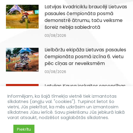
Latvijas kvadriciklu braucēji Lietuvas
pasaules čempionāta posmā
demonstrē ātrumu, taču veiksme
šoreiz nebija sabiedrotā
03/08/2026
Lielbāržu ekipāža Lietuvas pasaules
čempionāta posmā izcīna 6. vietu
pēc cīņas ar neveiksmēm
03/08/2026
Latvijas Kausa ieskaites sacensības
Q100, QJuniori un QIesācēji klasēm
Informējam, ka šajā tīmekļa vietnē tiek izmantotas
Dēliņkalnā 29.08.2026
sīkdatnes (angļu val. "cookies"). Turpinot lietot šo
vietni, Jūs piekrītat, ka mēs uzkrāsim un izmantosim
31/07/2026
sīkdatnes Jūsu ierīcē. Savu piekrišanu Jūs jebkurā laikā
varat atsaukt, nodzēšot saglabātās sīkdatnes.
Piekrītu