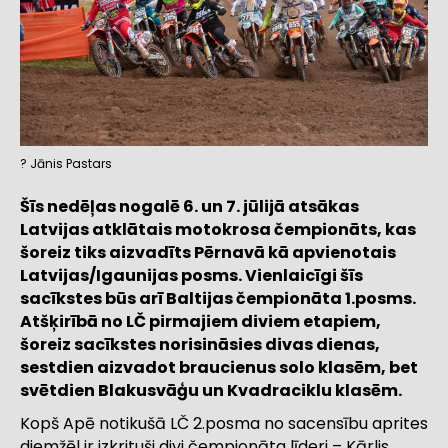
? Jānis Pastars
Šīs nedēļas nogalē 6. un 7. jūlijā atsākas
Latvijas atklātais motokrosa čempionāts, kas
šoreiz tiks aizvadīts Pērnavā kā apvienotais
Latvijas/Igaunijas posms. Vienlaicīgi šīs
sacīkstes būs arī Baltijas čempionāta 1.posms.
Atšķirībā no LČ pirmajiem diviem etapiem,
šoreiz sacīkstes norisināsies divas dienas,
sestdien aizvadot braucienus solo klasēm, bet
svētdien Blakusvāģu un Kvadraciklu klasēm.
Kopš Apē notikušā LČ 2.posma no sacensību aprites
diemžēl ir izkrituši divi čempionāta līderi – Kārlis