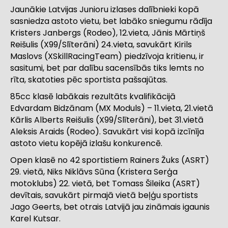
Jaunākie Latvijas Junioru izlases dalībnieki kopā
sasniedza astoto vietu, bet labāko sniegumu rādīja
Kristers Janbergs (Rodeo), 12.vieta, Jānis Mārtiņš
Reišulis (X99/Slīterāni) 24.vieta, savukārt Kirils
Maslovs (XSkillRacingTeam) piedzīvoja kritienu, ir
sasitumi, bet par dalību sacensībās tiks lemts no
rīta, skatoties pēc sportista pašsajūtas.
85cc klasē labākais rezultāts kvalifikācijā
Edvardam Bidzānam (MX Moduls) – 11.vieta, 21.vietā
Kārlis Alberts Reišulis (X99/Slīterāni), bet 31.vietā
Aleksis Araids (Rodeo). Savukārt visi kopā izcīnīja
astoto vietu kopējā izlašu konkurencē.
Open klasē no 42 sportistiem Rainers Žuks (ASRT)
29. vietā, Niks Niklāvs Sūna (Kristera Serģa
motoklubs) 22. vietā, bet Tomass Šileika (ASRT)
devītais, savukārt pirmajā vietā beļģu sportists
Jago Geerts, bet otrais Latvijā jau zināmais igaunis
Karel Kutsar.