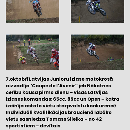
7.oktobrī Latvijas Junioru izlase motokrosā
aizvadīja ‘Coupe de l’Avenir” jeb Nākotnes
cerību kausa pirmo dienu – visas Latvijas
izlases komandas: 65cc, 85cc un Open – katra
izcīnīja astoto vietu starpvalstu konkurencē.
Individuāli kvalifikācijas braucienā labāko
vietu sasniedza Tomass Šileika – no 42
sportistiem – devītais.