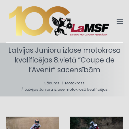
Latvijas Junioru izlase motokrosā
kvalificējas 8.vietā ”Coupe de
l’Avenir” sacensībām
You are here:
Sākums
Motokross
Latvijas Junioru izlase motokrosā kvalificējas…