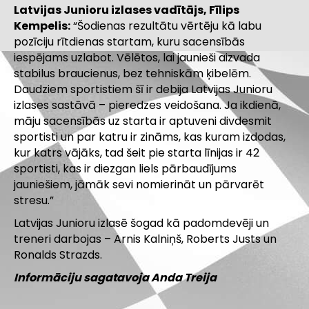
Latvijas Junioru izlases vadītājs, Fīlips
Kempelis:
“Šodienas rezultātu vērtēju kā labu
pozīciju rītdienas startam, kuru sacensībās
iespējams uzlabot. Vēlētos, lai jaunieši aizvada
stabilus braucienus, bez tehniskām ķibelēm.
Daudziem sportistiem šī ir debija Latvijas Junioru
izlases sastāvā – pieredzes veidošana. Ja ikdienā,
māju sacensībās uz starta ir aptuveni divdesmit
sportisti un par katru ir zināms, kas kuram izdodas,
kur katrs vājāks, tad šeit pie starta līnijas ir 42
sportisti, kas ir diezgan liels pārbaudījums
jauniešiem, jāmāk sevi nomierināt un pārvarēt
stresu.”
Latvijas Junioru izlasē šogad kā padomdevēji un
treneri darbojas – Arnis Kalniņš, Roberts Justs un
Ronalds Strazds.
Informāciju sagatavoja Anda Treija