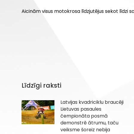
.
Aicinām visus motokrosa līdzjutējus sekot līdzi s
Līdzīgi raksti
Latvijas kvadriciklu braucēji
Lietuvas pasaules
čempionāta posmā
demonstrē ātrumu, taču
veiksme šoreiz nebija