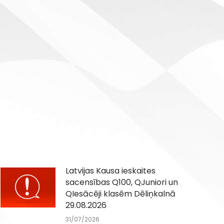
Latvijas Kausa ieskaites
sacensības Q100, QJuniori un
QIesācēji klasēm Dēliņkalnā
29.08.2026
31/07/2026