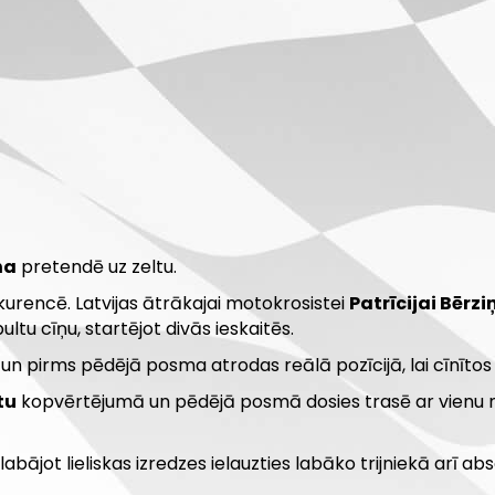
ņa
pretendē uz zeltu.
rencē. Latvijas ātrākajai motokrosistei
Patrīcijai Bērzi
tu cīņu, startējot divās ieskaitēs.
un pirms pēdējā posma atrodas reālā pozīcijā, lai cīnīto
tu
kopvērtējumā un pēdējā posmā dosies trasē ar vienu mē
glabājot lieliskas izredzes ielauzties labāko trijniekā ar