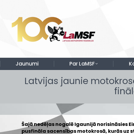
Jaunumi
Par LaMSF
K
Latvijas jaunie motokros
finā
Šajā nedēļas nogalē Igaunijā norisināsies 
pusfināla sacensības motokrosā, kurās uz st