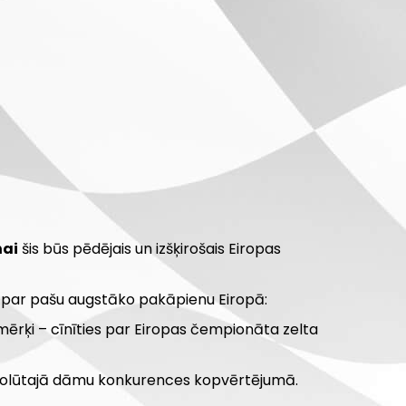
ņai
šis būs pēdējais un izšķirošais Eiropas
s par pašu augstāko pakāpienu Eiropā:
rķi – cīnīties par Eiropas čempionāta zelta
ī absolūtajā dāmu konkurences kopvērtējumā.