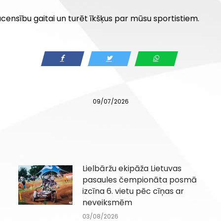
acensību gaitai un turēt īkšķus par mūsu sportistiem.
09/07/2026
Lielbāržu ekipāža Lietuvas
pasaules čempionāta posmā
izcīna 6. vietu pēc cīņas ar
neveiksmēm
03/08/2026