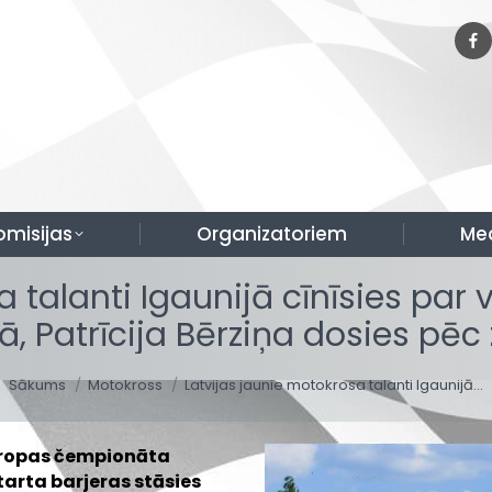
omisijas
Organizatoriem
Me
a talanti Igaunijā cīnīsies par
lā, Patrīcija Bērziņa dosies pēc 
You are here:
Sākums
Motokross
Latvijas jaunie motokrosa talanti Igaunijā…
Eiropas čempionāta
arta barjeras stāsies