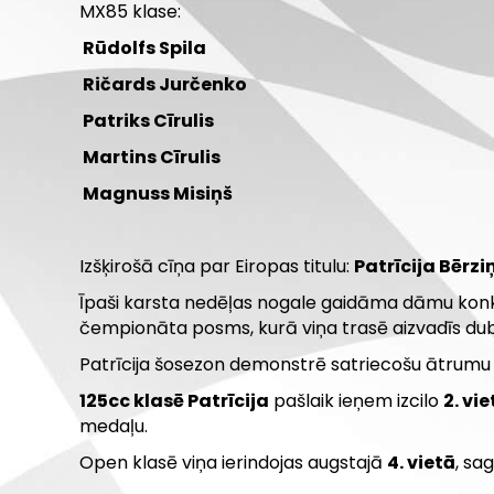
MX85 klase:
Rūdolfs Spila
Ričards Jurčenko
Patriks Cīrulis
Martins Cīrulis
Magnuss Misiņš
Izšķirošā cīņa par Eiropas titulu:
Patrīcija Bērzi
Īpaši karsta nedēļas nogale gaidāma dāmu konku
čempionāta posms, kurā viņa trasē aizvadīs dubul
Patrīcija šosezon demonstrē satriecošu ātrumu 
125cc klasē Patrīcija
pašlaik ieņem izcilo
2. vie
medaļu.
Open klasē viņa ierindojas augstajā
4. vietā
, sa