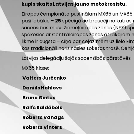
kupls skaits Latvijas jauno motokrosistu.
Eiropas čempionāta pusfinālam MX65 un MX85 kla
paši labākie –
25
spēcīgākie braucēji no katras 
sacensībās mūsu Ziemeļeiropas zonas (NEZ) sport
spēkosies ar Centrāleiropas zonas ātrākajiem 
likme ir augsta – cīņa par ceļazīmēm uz lielo Ei
kas tradicionāli norisināsies Loketas trasē, Čehij
Latvijas delegāciju šajās sacensībās pārstāvēs:
MX65 klase:
Valters Jurčenko
Daniils Hohlovs
Bruno Geitus
Ralfs Saldābols
Roberts Vanags
Roberts Vinters