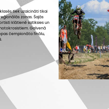
sēs tiek uzaicināti tikai
reģionālās zonas. Šajās
isti klātienē satiksies un
motokrosistiem. Galvenā
ropas čempionāta finālu,
ā.