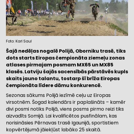
Foto: Karl Saul
Šajā nedēļas nogalē Polijā, Oborniku trasē, tiks
dots starts Eiropas čempionāta ziemeļu zonas
atlases pirmajam posmam MX65 un MX85
klasēs. Latviju šajās sacensībās pārstāvēs kupls
skaits jauno talantu, tostarp šī brīža Eiropas
čempionāta līdere dāmu konkurencē.
Sezonas sākums Polijā iezīmē ceļu uz Eiropas
virsotnēm. Šogad kalendārs ir paplašināts – kamēr
divi posmi notiks Polijā, viens posms pirmo reizi tiks
aizvadīts Somijā. Lai kvalificētos pusfinālam, kas
norisināsies Pērnavas trasē Igaunijā, sportistiem
kopvērtējumā jāiekļūst labāko 25 skaitā.