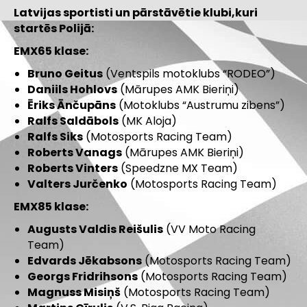
Latvijas sportisti un pārstāvētie klubi,kuri
startēs Polijā:
EMX65 klase:
Bruno Geitus
(Ventspils motoklubs “RODEO”)
Daniils Hohlovs
(Mārupes AMK Bieriņi)
Ēriks Ānčupāns
(Motoklubs “Austrumu zibens”)
Ralfs Saldābols
(MK Aloja)
Ralfs Siks
(Motosports Racing Team)
Roberts Vanags
(Mārupes AMK Bieriņi)
Roberts Vinters
(Speedzne MX Team)
Valters Jurčenko
(Motosports Racing Team)
EMX85 klase:
Augusts Valdis Reišulis
(VV Moto Racing
Team)
Edvards Jēkabsons
(Motosports Racing Team)
Georgs Fridrihsons
(Motosports Racing Team)
Magnuss Misiņš
(Motosports Racing Team)