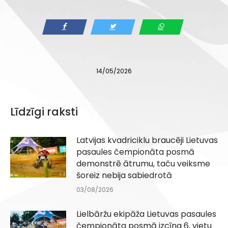
14/05/2026
Līdzīgi raksti
Latvijas kvadriciklu braucēji Lietuvas
pasaules čempionāta posmā
demonstrē ātrumu, taču veiksme
šoreiz nebija sabiedrotā
03/08/2026
Lielbāržu ekipāža Lietuvas pasaules
čempionāta posmā izcīna 6. vietu