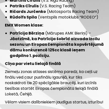
Martins Cīrulis
(V.S. Riga Racing)
Patriks Cīrulis
(V.S. Racing Team)
Ričards Jurčenko
(Motosports Racing Team)
Rūdolfs Spila
(Ventspils motoklubs “RODEO”)
EMX Women klase:
Patrīcija Bērziņa
(Mārupes AMK Bieriņi) –
Jāatzīmē, ka Patrīcija šobrīd aizvada izcilu
sezonu un Eiropas čempionāta kopvērtējumā
dāmu konkurencē 125cc klasē ieņem
godpilno 1. pozīciju.
Cīņa par vietu lielajā finālā
Ziemeļu zonas atlases sistēma paredz, ka ceļš uz
finālu ved caur pusfinālu Igaunijā, kur tiks
noskaidroti tie 20 spēcīgākie braucēji, kuri izcīnīs
tiesības startēt Eiropas čempionāta lielajā finālā
Loketā, Čehijā.
Vēlam visiem dalībniekiem jaudīgus startus, izturību!