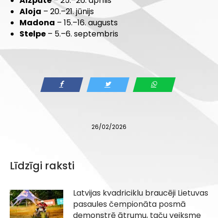
Aizpute
– 25.–26. aprīlis
Aloja
– 20.–21. jūnijs
Madona
– 15.–16. augusts
Stelpe
– 5.–6. septembris
26/02/2026
Līdzīgi raksti
Latvijas kvadriciklu braucēji Lietuvas
pasaules čempionāta posmā
demonstrē ātrumu, taču veiksme