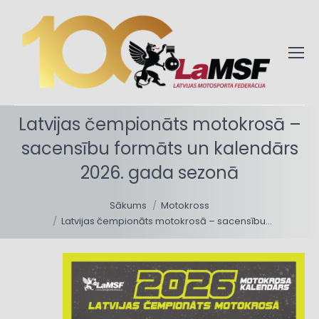
Latvijas čempionāts motokrosā –
sacensību formāts un kalendārs
2026. gada sezonā
You are here:
Sākums
Motokross
Latvijas čempionāts motokrosā – sacensību…