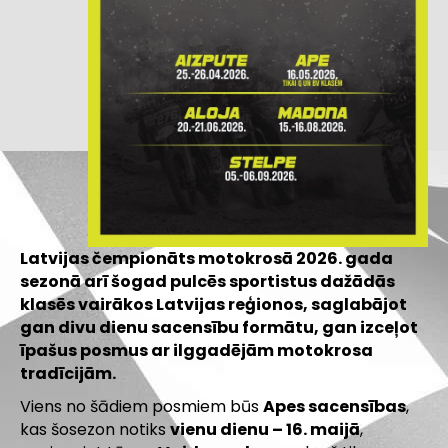
Latvijas čempionāts motokrosā 2026. gada
sezonā arī šogad pulcēs sportistus dažādās
klasēs vairākos Latvijas reģionos, saglabājot
gan divu dienu sacensību formātu, gan izceļot
īpašus posmus ar ilggadējām motokrosa
tradīcijām.
Viens no šādiem posmiem būs
Apes sacensības
,
kas šosezon notiks
vienu dienu – 16. maijā
,