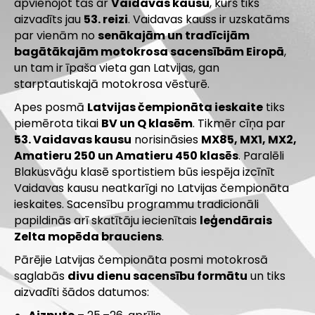
apvienojot tās ar
Vaidavas kausu
, kurš tiks
aizvadīts jau
53. reizi
. Vaidavas kauss ir uzskatāms
par vienām no
senākajām un tradīcijām
bagātākajām motokrosa sacensībām Eiropā
,
un tam ir īpaša vieta gan Latvijas, gan
starptautiskajā motokrosa vēsturē.
Apes posmā
Latvijas čempionāta ieskaite
tiks
piemērota tikai
BV un Q klasēm
. Tikmēr cīņa par
53. Vaidavas kausu
norisināsies
MX85, MX1, MX2,
Amatieru 250 un Amatieru 450 klasēs
. Paralēli
Blakusvāģu klasē sportistiem būs iespēja izcīnīt
Vaidavas kausu neatkarīgi no Latvijas čempionāta
ieskaites. Sacensību programmu tradicionāli
papildinās arī skatītāju iecienītais
leģendārais
Zelta mopēda brauciens
.
Pārējie Latvijas čempionāta posmi motokrosā
saglabās
divu dienu sacensību formātu
un tiks
aizvadīti šādos datumos: