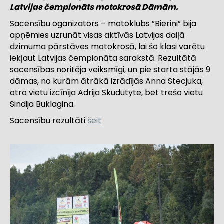
Latvijas čempionāts motokrosā Dāmām.
Sacensību oganizators – motoklubs ”Bieriņi” bija
apņēmies uzrunāt visas aktīvās Latvijas daiļā
dzimuma pārstāves motokrosā, lai šo klasi varētu
iekļaut Latvijas čempionāta sarakstā. Rezultātā
sacensības noritēja veiksmīgi, un pie starta stājās 9
dāmas, no kurām ātrākā izrādījās Anna Stecjuka,
otro vietu izcīnīja Adrija Skudutyte, bet trešo vietu
Sindija Buklagina.
Sacensību rezultāti
šeit