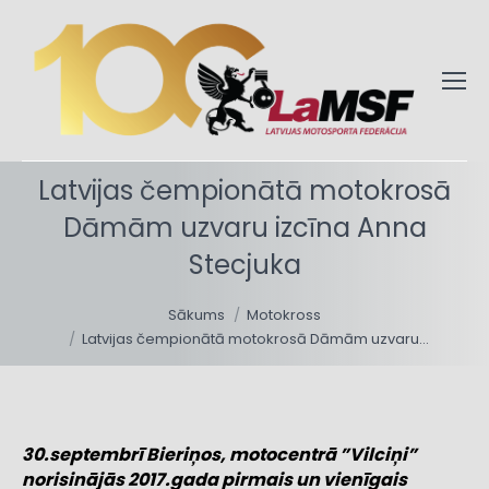
Latvijas čempionātā motokrosā
Dāmām uzvaru izcīna Anna
Stecjuka
You are here:
Sākums
Motokross
Latvijas čempionātā motokrosā Dāmām uzvaru…
30.septembrī Bieriņos, motocentrā ”Vilciņi”
norisinājās 2017.gada pirmais un vienīgais