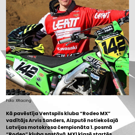
Foto: XRacing
Kā pavēstīja Ventspils kluba “Rodeo MX”
vadītājs Arvis Sanders, Aizputē notiekošajā
Latvijas motokrosa čempionāta 1. posmā
“Rodeo” kluba sastāvā MX1 klasē startēs