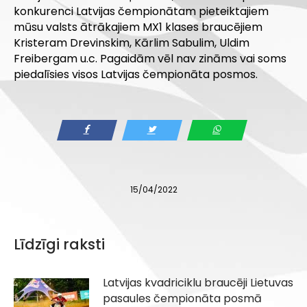
konkurenci Latvijas čempionātam pieteiktajiem
mūsu valsts ātrākajiem MX1 klases braucējiem
Kristeram Drevinskim, Kārlim Sabulim, Uldim
Freibergam u.c. Pagaidām vēl nav zināms vai soms
piedalīsies visos Latvijas čempionāta posmos.
15/04/2022
Līdzīgi raksti
Latvijas kvadriciklu braucēji Lietuvas
pasaules čempionāta posmā