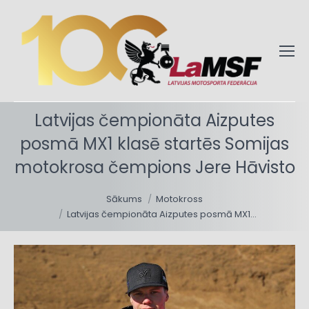
Latvijas čempionāta Aizputes
posmā MX1 klasē startēs Somijas
motokrosa čempions Jere Hāvisto
You are here:
Sākums
Motokross
Latvijas čempionāta Aizputes posmā MX1…