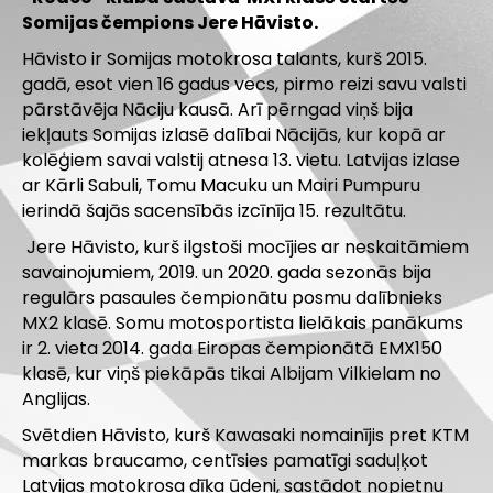
Somijas čempions Jere Hāvisto.
Hāvisto ir Somijas motokrosa talants, kurš 2015.
gadā, esot vien 16 gadus vecs, pirmo reizi savu valsti
pārstāvēja Nāciju kausā. Arī pērngad viņš bija
iekļauts Somijas izlasē dalībai Nācijās, kur kopā ar
kolēģiem savai valstij atnesa 13. vietu. Latvijas izlase
ar
Kārli Sabuli, Tomu Macuku un Mairi Pumpuru
ierindā
šajās sacensībās izcīnīja 15. rezultātu.
Jere Hāvisto, kurš ilgstoši mocījies ar neskaitāmiem
savainojumiem, 2019. un 2020. gada sezonās bija
regulārs pasaules čempionātu posmu dalībnieks
MX2 klasē. Somu motosportista lielākais panākums
ir 2. vieta 2014. gada Eiropas čempionātā EMX150
klasē, kur viņš piekāpās tikai Albijam Vilkielam no
Anglijas.
Svētdien Hāvisto, kurš Kawasaki nomainījis pret KTM
markas braucamo, centīsies pamatīgi saduļķot
Latvijas motokrosa dīķa ūdeni, sastādot nopietnu