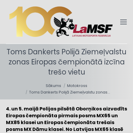
Toms Dankerts Polijā Ziemeļvalstu
zonas Eiropas čempionātā izcīna
trešo vietu
You are here:
Sākums
Motokross
Toms Dankerts Polijā Ziemeļvalstu zonas…
4. un 5. maijā Polijas pilsētā Oborņikos aizvadīts
Eiropas čempionāta pirmais posms MX65 un
MX85 klasei un Eiropas čempionāta trešais
posms MX Dāmu klasei. No Latvijas MX65 klasē