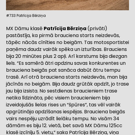
#733 Patrīcija Bērziņa
MX Dāmu klasē
Patrīcija Bērziņa
(privāti)
pastāstīja, ka pirmā brauciena starts neizdevās,
tāpēc nācās cīnīties no beigām. Tas motosportistei
paņēma daudz vairāk spēka un izturības. Brauciens
bija 20 minūtes plus 2 apļi. Arī karstums bija diezgan
liels. “Es samērā ātri apdzinu savas konkurentes un
brauciena beigās pat sanāca dabūt ātru tempu
trasē. Arī otrā brauciena starts neizdevās, man bija
jācīnās no beigām. Bija daudz grūtāk apdzīt, jo trase
jau bija izsista. No sestdienas braucieniem trase
netika līdzināta, pēc visiem braucieniem bija
izveidojušās lielas rises un “špūres”, tas vēl vairāk
apgrūtināja apdzīšanas iespējas. Brauciena beigās
vairs nespēju uzrādīt lielāku tempu. No visām 34
dāmām es biju 12. vietā, bet savā MX Dāmu 125cc
klasē izcīnīju 5. vietu,” saka Patrīcija Bērziņa, viņa