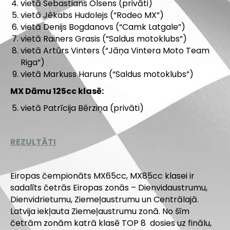
vietā Sebastians Olsens (privāti)
vietā Jēkabs Hudolejs (“Rodeo MX”)
vietā Denijs Bogdanovs (“Camk Latgale”)
vietā Rainers Grasis (“Saldus motoklubs”)
vietā Artūrs Vinters (“Jāņa Vintera Moto Team
Riga”)
vietā Markuss Haruns (“Saldus motoklubs”)
MX Dāmu 125cc klasē:
vietā Patrīcija Bērziņa (privāti)
REZULTĀTI
Eiropas čempionāts MX65cc, MX85cc klasei ir
sadalīts četrās Eiropas zonās – Dienvidaustrumu,
Dienvidrietumu, Ziemeļaustrumu un Centrālajā.
Latvija iekļauta Ziemeļaustrumu zonā. No šīm
četrām zonām katrā klasē TOP 8 dosies uz finālu,