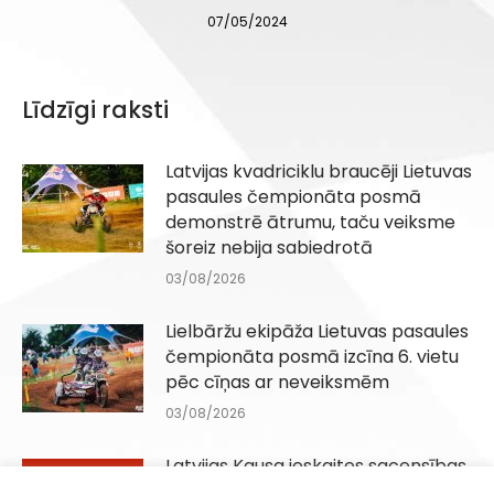
07/05/2024
Līdzīgi raksti
Latvijas kvadriciklu braucēji Lietuvas
pasaules čempionāta posmā
demonstrē ātrumu, taču veiksme
šoreiz nebija sabiedrotā
03/08/2026
Lielbāržu ekipāža Lietuvas pasaules
čempionāta posmā izcīna 6. vietu
pēc cīņas ar neveiksmēm
03/08/2026
Latvijas Kausa ieskaites sacensības
Q100, QJuniori un QIesācēji klasēm