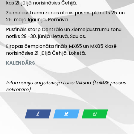
kas 21. jūlijā norisināsies Čehijā.
Ziemeļaustrumu zonas otrais posms plānots 25. un
26. maijā Igaunijā, Pērnavā.
Pusfināls starp Centrālo un Ziemeļaustrumu zonu
notiks 29.-30. jūnijā Lietuvā, Šauļos.
Eiropas čempionāta fināls MX65 un MX85 klasē
norisināsies 21. jūlijā Čehijā, Loketā.
KALENDĀRS
Informāciju sagatavoja Luīze Vīksna (LaMSF preses
sekretāre)