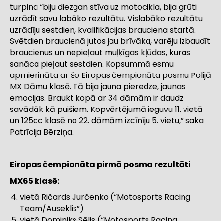
turpina “biju diezgan stīva uz motocikla, bija grūti
uzrādīt savu labāko rezultātu. Vislabāko rezultātu
uzrādīju sestdien, kvalifikācijas brauciena startā.
Svētdien braucienā jutos jau brīvāka, varēju izbaudīt
braucienus un nepieļaut muļķīgas kļūdas, kuras
sanāca pieļaut sestdien. Kopsummā esmu
apmierināta ar šo Eiropas čempionāta posmu Polijā
MX Dāmu klasē. Tā bija jauna pieredze, jaunas
emocijas. Braukt kopā ar 34 dāmām ir daudz
savādāk kā puišiem. Kopvērtējumā ieguvu 11. vietā
un 125cc klasē no 22. dāmām izcīnīju 5. vietu,” saka
Patrīcija Bērziņa.
Eiropas čempionāta pirmā posma rezultāti
MX65 klasē:
vietā Ričards Jurčenko (“Motosports Racing
Team/Auseklis”)
vietā Dominiks Sēlis (“Motosports Racing