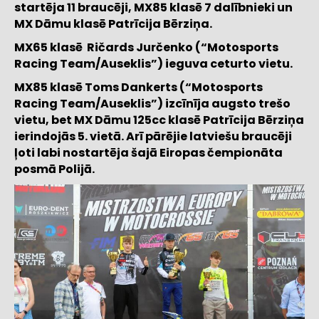
startēja 11 braucēji, MX85 klasē 7 dalībnieki un
MX Dāmu klasē Patrīcija Bērziņa.
MX65 klasē Ričards Jurčenko (“Motosports
Racing Team/Auseklis”) ieguva ceturto vietu.
MX85 klasē Toms Dankerts (“Motosports
Racing Team/Auseklis”) izcīnīja augsto trešo
vietu, bet MX Dāmu 125cc klasē Patrīcija Bērziņa
ierindojās 5. vietā. Arī pārējie latviešu braucēji
ļoti labi nostartēja šajā Eiropas čempionāta
posmā Polijā.