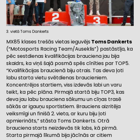
3. vietā Toms Dankerts
MX85 klases trešās vietas ieguvējs
Toms Dankerts
(“Motosports Racing Team/Auseklis”) pastāstīja, ka
pēc sestdienas kvalifikācijas brauciena jau bija
skaidrs, ka viņš šajā posmā spēs cīnīties par TOP5.
“Kvalifikācijas braucienā biju otrais. Tas deva ļoti
labu starta vietu svētdienas braucieniem.
Koncentrējos startiem, viss izdevās labi un varu
teikt, ka pēc plāna. Pirmajā startā biju TOP3, kas
deva jau labu brauciena sākumu un cīņas trasē
sākās ar igauņu sportistiem. Brauciens aizritēja
veiksmīgi un finišā 2. vieta, ar kuru biju ļoti
apmierināts,” stāsta Toms Dankerts. Otrā
brauciena starts neizdevās tik labs, kā pirmā.
Starta pirmajā līkumā bija jācīnās ar citiem