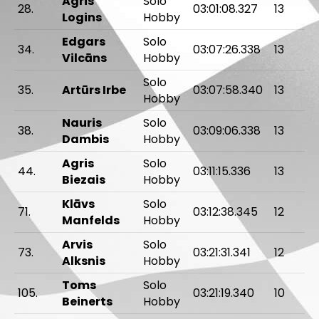
Agris
Solo
28.
03:01:08.327
13
Logins
Hobby
Edgars
Solo
34.
03:07:26.338
13
Vilcāns
Hobby
Solo
35.
Artūrs Irbe
03:07:58.340
13
Hobby
Nauris
Solo
38.
03:09:06.338
13
Dambis
Hobby
Agris
Solo
44.
03:11:15.336
13
Biezais
Hobby
Klāvs
Solo
71.
03:12:38.345
12
Manfelds
Hobby
Arvis
Solo
73.
03:21:31.341
12
Alksnis
Hobby
Toms
Solo
105.
03:21:19.340
10
Beinerts
Hobby