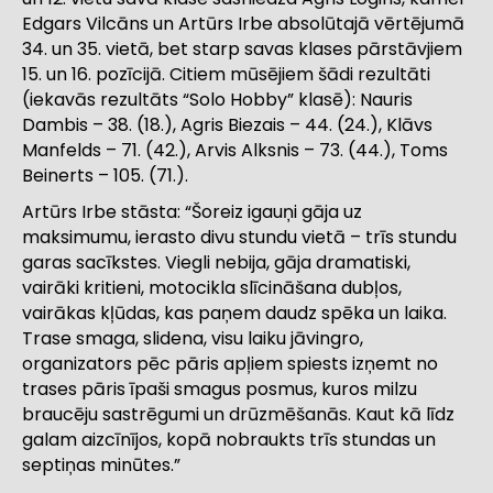
Edgars Vilcāns un Artūrs Irbe absolūtajā vērtējumā
34. un 35. vietā, bet starp savas klases pārstāvjiem
15. un 16. pozīcijā. Citiem mūsējiem šādi rezultāti
(iekavās rezultāts “Solo Hobby” klasē): Nauris
Dambis – 38. (18.), Agris Biezais – 44. (24.), Klāvs
Manfelds – 71. (42.), Arvis Alksnis – 73. (44.), Toms
Beinerts – 105. (71.).
Artūrs Irbe stāsta: “Šoreiz igauņi gāja uz
maksimumu, ierasto divu stundu vietā – trīs stundu
garas sacīkstes. Viegli nebija, gāja dramatiski,
vairāki kritieni, motocikla slīcināšana dubļos,
vairākas kļūdas, kas paņem daudz spēka un laika.
Trase smaga, slidena, visu laiku jāvingro,
organizators pēc pāris apļiem spiests izņemt no
trases pāris īpaši smagus posmus, kuros milzu
braucēju sastrēgumi un drūzmēšanās. Kaut kā līdz
galam aizcīnījos, kopā nobraukts trīs stundas un
septiņas minūtes.”