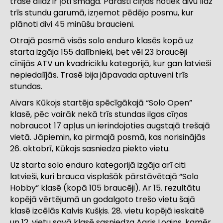
trase allaž ir ļoti smaga. Parasti cīņas notiek divu līdz
trīs stundu garumā, izņemot pēdējo posmu, kur
plānoti divi 45 minūšu braucieni.
Otrajā posmā visās solo enduro klasēs kopā uz
starta izgāja 155 dalībnieki, bet vēl 23 braucēji
cīnījās ATV un kvadriciklu kategorijā, kur gan latvieši
nepiedalījās. Trasē bija jāpavada aptuveni trīs
stundas.
Aivars Kūkojs startēja spēcīgākajā “Solo Open”
klasē, pēc vairāk nekā trīs stundas ilgas cīņas
nobraucot 17 apļus un ierindojoties augstajā trešajā
vietā. Jāpiemin, ka pirmajā posmā, kas norisinājās
26. oktobrī, Kūkojs sasniedza piekto vietu.
Uz starta solo enduro kategorijā izgāja arī citi
latvieši, kuri brauca visplašāk pārstāvētajā “Solo
Hobby” klasē (kopā 105 braucēji). Ar 15. rezultātu
kopējā vērtējumā un godalgoto trešo vietu šajā
klasē izcēlās Kalvis Kušķis. 28. vietu kopējā ieskaitē
un 12. vietu savā klasē sasniedza Agris Logins, kamēr