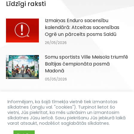
Līdzīgi raksti
Izmaiņas Enduro sacensību
kalendārā: Atceltas sacensības
Ogrē un pārcelts posms Saldū
26/05/2026
Somu sportists Ville Meisola triumfē
Baltijas čempionāta posmā
Madonā
05/05/2026
Ar jaudu Madonā startēs Baltijas
čempionāts enduro
Informējam, ka šajā tīmekļa vietnē tiek izmantotas
sīkdatnes (angļu val. "cookies"). Turpinot lietot šo
29/04/2026
vietni, Jūs piekrītat, ka mēs uzkrāsim un izmantosim
sīkdatnes Jūsu ierīcē. Savu piekrišanu Jūs jebkurā laikā
varat atsaukt, nodzēšot saglabātās sīkdatnes.