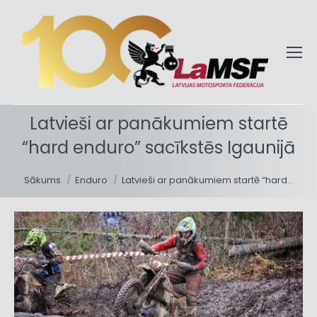
Latvieši ar panākumiem startē
“hard enduro” sacīkstēs Igaunijā
You are here:
Sākums
Enduro
Latvieši ar panākumiem startē “hard…