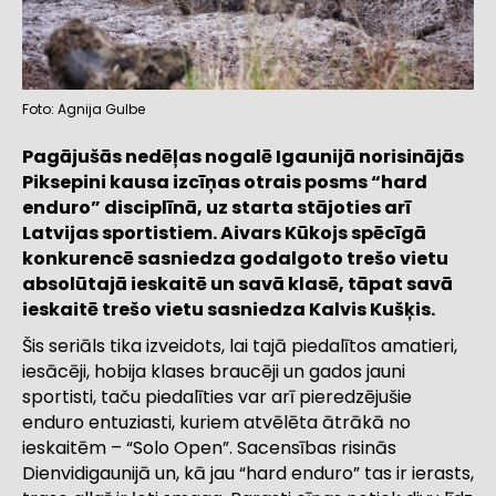
Foto: Agnija Gulbe
Pagājušās nedēļas nogalē Igaunijā norisinājās
Piksepini kausa izcīņas otrais posms “hard
enduro” disciplīnā, uz starta stājoties arī
Latvijas sportistiem. Aivars Kūkojs spēcīgā
konkurencē sasniedza godalgoto trešo vietu
absolūtajā ieskaitē un savā klasē, tāpat savā
ieskaitē trešo vietu sasniedza Kalvis Kušķis.
Šis seriāls tika izveidots, lai tajā piedalītos amatieri,
iesācēji, hobija klases braucēji un gados jauni
sportisti, taču piedalīties var arī pieredzējušie
enduro entuziasti, kuriem atvēlēta ātrākā no
ieskaitēm – “Solo Open”. Sacensības risinās
Dienvidigaunijā un, kā jau “hard enduro” tas ir ierasts,