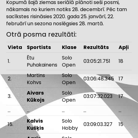
Kopumā šajā ziemas seriālā plānoti seši posmi,
nākamais no kuriem notiks 28. decembrī. Pēc tam
sacīkstes risināsies 2020. gada 25. janvārī, 22.
februārī un sezona noslēgsies 28. martā.
Otrā posma rezultāti:
Vieta
Sportists
Klase
Rezultāts
Apļi
Ētu
Solo
1.
03:05:21.751
18
Puhakainens
Open
Martins
Solo
2.
03:06:48.345
17
Kohvs
Open
Aivars
Solo
3.
03:07:32.023
17
Kūkojs
Open
…
…
…
…
…
Kalvis
Solo
15.
03:09:03.327
15
Kušķis
Hobby