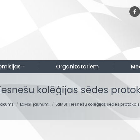
omisijas
Organizatoriem
Me
iesnešu kolēģijas sēdes protoko
ou are here:
Sākums
LaMSF jaunumi
LaMSF Tiesnešu kolēģijas sēdes protokol