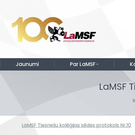
Jaunumi
Par LaMSF
K
LaMSF T
Y
LaMSF Tiesnešu kolēģijas sēdes protokols Nr.10