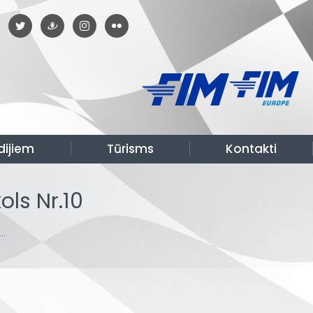
dijiem
Tūrisms
Kontakti
ls Nr.10
s…