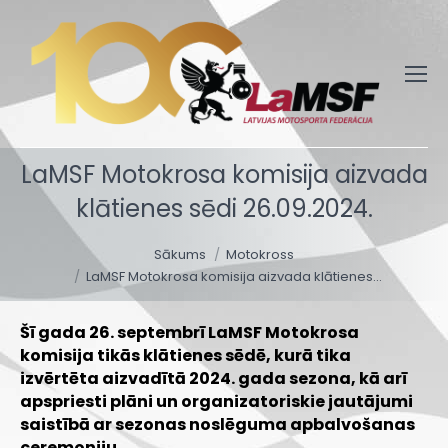
LaMSF Motokrosa komisija aizvada
klātienes sēdi 26.09.2024.
You are here:
Sākums
Motokross
LaMSF Motokrosa komisija aizvada klātienes…
Šī gada 26. septembrī LaMSF Motokrosa
komisija tikās klātienes sēdē, kurā tika
izvērtēta aizvadītā 2024. gada sezona, kā arī
apspriesti plāni un organizatoriskie jautājumi
saistībā ar sezonas noslēguma apbalvošanas
ceremoniju.