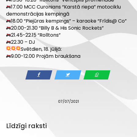
17.00 MCC Curonians “Karstā riepa” motociklu
demonstrācijas kempingā
18.00 “Piejūras kempings” – karaoke “Frīdis@ Co”
20.00-21.30 “Billy B & His Sonic Rockets”
21.45-22.15 “Rolltons”
22.30 – DJ
Svētdien, 18. jūlijā:
9.00-12.00 Projām braukšana
07/07/2021
Līdzīgi raksti