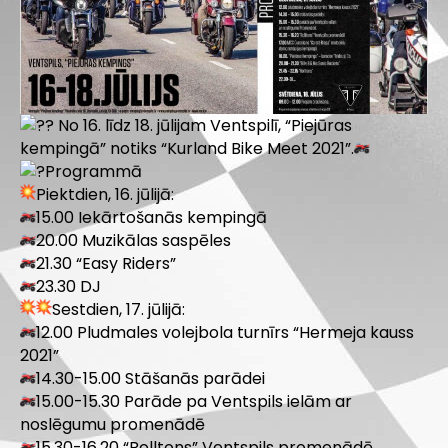
No 16. līdz 18. jūlijam Ventspilī, “Piejūras
kempingā” notiks “Kurland Bike Meet 2021”.
Programmā
Piektdien, 16. jūlijā:
15.00 Iekārtošanās kempingā
20.00 Muzikālas saspēles
21.30 “Easy Riders”
23.30 DJ
Sestdien, 17. jūlijā:
12.00 Pludmales volejbola turnīrs “Hermeja kauss
2021”
14.30-15.00 Stāšanās parādei
15.00-15.30 Parāde pa Ventspils ielām ar
noslēgumu promenādē
15.30-16.20 “Rolltons” Ventspils promenādē