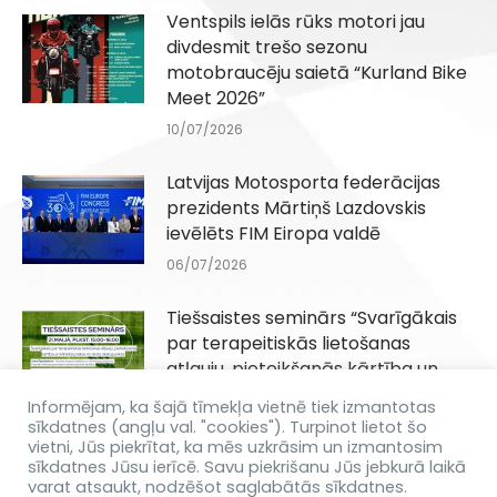
Ventspils ielās rūks motori jau
divdesmit trešo sezonu
motobraucēju saietā “Kurland Bike
Meet 2026”
10/07/2026
Latvijas Motosporta federācijas
prezidents Mārtiņš Lazdovskis
ievēlēts FIM Eiropa valdē
06/07/2026
Tiešsaistes seminārs “Svarīgākais
par terapeitiskās lietošanas
atļauju, pieteikšanās kārtība un
klīniskā prakse no ārsta
Informējam, ka šajā tīmekļa vietnē tiek izmantotas
skatupunkta”
sīkdatnes (angļu val. "cookies"). Turpinot lietot šo
vietni, Jūs piekrītat, ka mēs uzkrāsim un izmantosim
14/05/2026
sīkdatnes Jūsu ierīcē. Savu piekrišanu Jūs jebkurā laikā
varat atsaukt, nodzēšot saglabātās sīkdatnes.