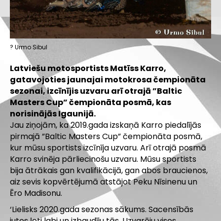
? Urmo Sibul
Latviešu motosportists Matīss Karro,
gatavojoties jaunajai motokrosa čempionāta
sezonai, izcīnījis uzvaru arī otrajā ”Baltic
Masters Cup” čempionāta posmā, kas
norisinājās Igaunijā.
Jau ziņojām, ka 2019.gada izskaņā Karro piedalījās
pirmajā ”Baltic Masters Cup” čempionāta posmā,
kur mūsu sportists izcīnīja uzvaru. Arī otrajā posmā
Karro svinēja pārliecinošu uzvaru. Mūsu sportists
bija ātrākais gan kvalifikācijā, gan abos braucienos,
aiz sevis kopvērtējumā atstājot Peku Nīsinenu un
Ēro Madisonu.
‘Lielisks 2020.gada sezonas sākums. Sacensībās
jutos ļoti labi un izbaudīju tās. Uzvarēju visos