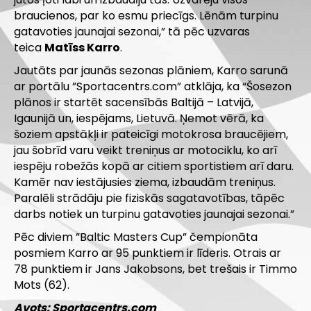
braucienos, par ko esmu priecīgs. Lēnām turpinu
gatavoties jaunajai sezonai,” tā pēc uzvaras
teica
Matīss Karro
.
Jautāts par jaunās sezonas plāniem, Karro sarunā
ar portālu ”Sportacentrs.com” atklāja, ka “Šosezon
plānos ir startēt sacensībās Baltijā – Latvijā,
Igaunijā un, iespējams, Lietuvā. Ņemot vērā, ka
šoziem apstākļi ir pateicīgi motokrosa braucējiem,
jau šobrīd varu veikt treniņus ar motociklu, ko arī
iespēju robežās kopā ar citiem sportistiem arī daru.
Kamēr nav iestājusies ziema, izbaudām treniņus.
Paralēli strādāju pie fiziskās sagatavotības, tāpēc
darbs notiek un turpinu gatavoties jaunajai sezonai.”
Pēc diviem ”Baltic Masters Cup” čempionāta
posmiem Karro ar 95 punktiem ir līderis. Otrais ar
78 punktiem ir Jans Jakobsons, bet trešais ir Timmo
Mots (62).
Avots: Sportacentrs.com