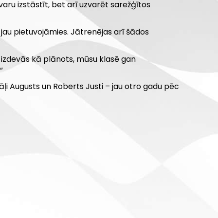
aru izstāstīt, bet arī uzvarēt sarežģītos
m jau pietuvojāmies. Jātrenējas arī šādos
ss izdevās kā plānots, mūsu klasē gan
”
brāļi Augusts un Roberts Justi – jau otro gadu pēc