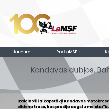
Jaunumi
Par LaMSF
K
Kandavas dubļos, Bal
Y
S
Izaicinoši laikapstākļi Kandavas motokrosa 
slidena trase, kas prasīja augstu meistarīb