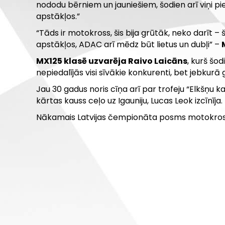
nododu bērniem un jauniešiem, šodien arī viņi pie
apstākļos.”
“Tāds ir motokross, šis bija grūtāk, neko darīt –
apstākļos, ADAC arī mēdz būt lietus un dubļi” –
MX125 klasē uzvarēja Raivo Laicāns
, kurš šo
nepiedalījās visi sīvākie konkurenti, bet jebkurā 
Jau 30 gadus noris cīņa arī par trofeju “Elkšņu ka
kārtas kauss ceļo uz Igauniju, Lucas Leok izcīnīja.
Nākamais Latvijas čempionāta posms motokros