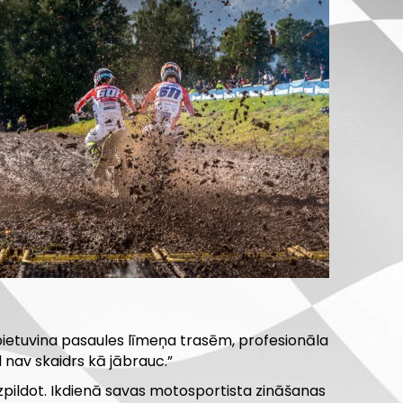
i pietuvina pasaules līmeņa trasēm, profesionāla
d nav skaidrs kā jābrauc.”
izpildot. Ikdienā savas motosportista zināšanas