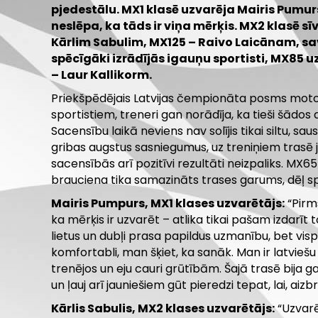
pjedestālu. MX1 klasē uzvarēja Mairis Pumur
neslēpa, ka tāds ir viņa mērķis. MX2 klasē s
Kārlim Sabulim, MX125 – Raivo Laicānam, s
spēcīgāki izrādījās igauņu sportisti, MX85 
– Laur Kallikorm.
Priekšpēdējais Latvijas čempionāta posms motok
sportistiem, treneri gan norādīja, ka tieši šādos a
Sacensību laikā neviens nav solījis tikai siltu, sau
gribas augstus sasniegumus, uz treniņiem trasē j
sacensībās arī pozitīvi rezultāti neizpaliks. MX
brauciena tika samazināts trases garums, dēļ sp
Mairis Pumpurs, MX1 klases uzvarētājs:
“Pirm
ka mērķis ir uzvarēt – atlika tikai pašam izdarīt 
lietus un dubļi prasa papildus uzmanību, bet vis
komfortabli, man šķiet, ka sanāk. Man ir latviešu 
trenējos un eju cauri grūtībām. Šajā trasē bija g
un ļauj arī jauniešiem gūt pieredzi tepat, lai, a
Kārlis Sabulis, MX2 klases uzvarētājs:
“Uzvarē