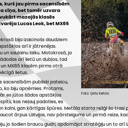
s, kurš jau pirms sacensībām
īva cīņa, bet tomēr uzvara
avukārt mazajās klasēs
uzvarēja Lucas Leok, bet MX65
rosā bija izaicinošs daudziem
pstākļos arī ir jātrenējas.
su un saulainu laiku. Motokrosā, ja
ādodas arī lietū un dubļos, tad
65 un MX85 klasēm pirms otrā
ēcīgā lietus.
s sacensībām publiski pateicu,
to, ko biju apņēmies. Protams,
Foto: Ģirts Kehris
pār es jūtos šādos apstākļos
spīts, kas neļauj padoties, es
an kalni, gan kārtīgas špūres. Metāla starta režģi šo tras
izbraucot ārpus Latvijas, nav pārsteigums un pirmā reize, ka
ju, jo šodien braucu gudri, apdomājot stratēģiju un to arī 