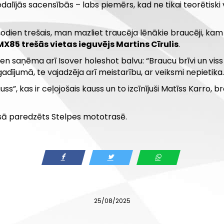
dalījās sacensībās – labs piemērs, kad ne tikai teorētiski v
 šodien trešais, man mazliet traucēja lēnākie braucēji, ka
MX85 trešās vietas ieguvējs Martins Cīrulis
.
dien saņēma arī Isover holeshot balvu: “Braucu brīvi un vi
gadījumā, te vajadzēja arī meistarību, ar veiksmi nepietika.
uss”, kas ir ceļojošais kauss un to izcīnījuši Matīss Karro, 
ā paredzēts Stelpes mototrasē.
25/08/2025