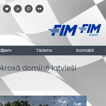
dijiem
Tūrisms
Kontakti
krosā dominē latvieši
ā…