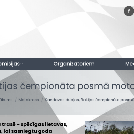
omisijas
Organizatoriem
Me
tijas čempionāta posmā moto
ou are here:
ākums
Motokross
Kandavas dubļos, Baltijas čempionāta posm
trasē – spēcīgas lietavas,
u, lai sasniegtu goda