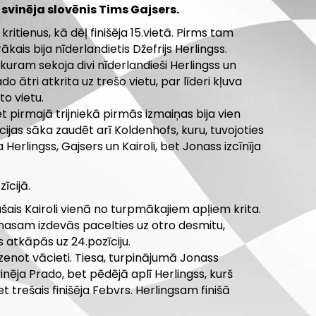
svinēja slovēnis Tims Gajsers.
ritienus, kā dēļ finišēja 15.vietā. Pirms tam
kais bija nīderlandietis Džefrijs Herlingss.
uram sekoja divi nīderlandieši Herlingss un
ātri atkrita uz trešo vietu, par līderi kļuva
to vietu.
 pirmajā trijniekā pirmās izmaiņas bija vien
īcijas sāka zaudēt arī Koldenhofs, kuru, tuvojoties
Herlingss, Gajsers un Kairoli, bet Jonass izcīnīja
īcijā.
ušais Kairoli vienā no turpmākajiem apļiem krita.
 Jonasam izdevās pacelties uz otro desmitu,
 atkāpās uz 24.pozīciju.
zenot vācieti. Tiesa, turpinājumā Jonass
vinēja Prado, bet pēdējā aplī Herlingss, kurš
trešais finišēja Febvrs. Herlingsam finišā