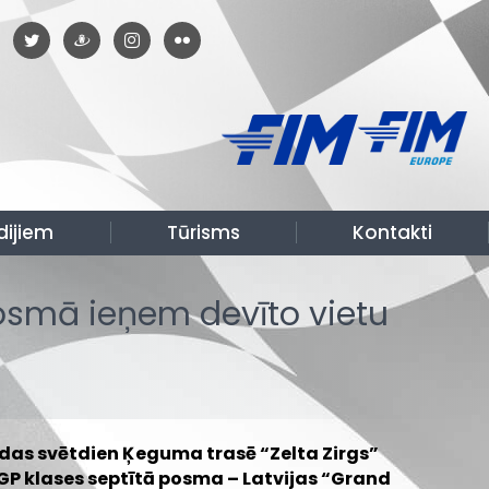
dijiem
Tūrisms
Kontakti
posmā ieņem devīto vietu
das svētdien Ķeguma trasē “Zelta Zirgs”
P klases septītā posma – Latvijas “Grand