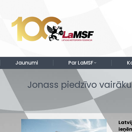
Jaunumi
Par LaMSF
K
Jonass piedzīvo vairāku
Latvi
ieņēm