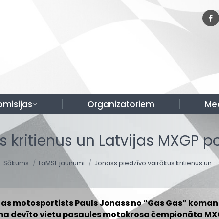
omisijas
Organizatoriem
Me
s kritienus un Latvijas MXGP 
You are here:
Sākums
LaMSF jaunumi
Jonass piedzīvo vairākus kritienus un…
jas motosportists Pauls Jonass no “Gas Gas” koman
a devīto vietu pasaules motokrosa čempionāta MXG