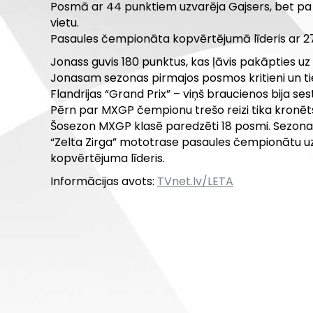
Posmā ar 44 punktiem uzvarēja Gajsers, bet pa 4
vietu.
Pasaules čempionāta kopvērtējumā līderis ar 270 
Jonass guvis 180 punktus, kas ļāvis pakāpties uz 
Jonasam sezonas pirmajos posmos kritieni un tie
Flandrijas “Grand Prix” – viņš braucienos bija se
Pērn par MXGP čempionu trešo reizi tika kronēts
Šosezon MXGP klasē paredzēti 18 posmi. Sezona
“Zelta Zirga” mototrase pasaules čempionātu uzņē
kopvērtējuma līderis.
Informācijas avots:
TVnet.lv/LETA