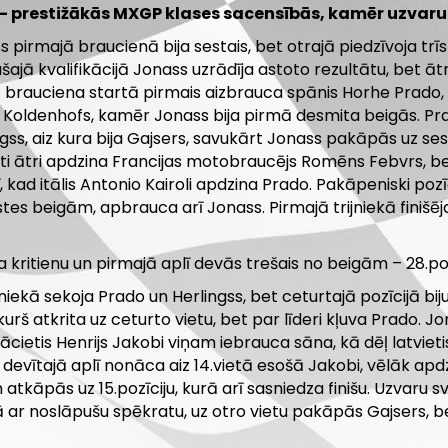
 – prestižākās MXGP klases sacensībās, kamēr uzvaru 
 pirmajā braucienā bija sestais, bet otrajā piedzīvoja trīs k
šajā kvalifikācijā Jonass uzrādīja astoto rezultātu, bet ātrā
 brauciena startā pirmais aizbrauca spānis Horhe Prado, k
 Koldenhofs, kamēr Jonass bija pirmā desmita beigās. Prado 
gss, aiz kura bija Gajsers, savukārt Jonass pakāpās uz ses
eti ātri apdzina Francijas motobraucējs Romēns Febvrs, bet
ī, kad itālis Antonio Kairoli apdzina Prado. Pakāpeniski poz
tes beigām, apbrauca arī Jonass. Pirmajā trijniekā finišēja 
kritienu un pirmajā aplī devās trešais no beigām – 28.poz
niekā sekoja Prado un Herlingss, bet ceturtajā pozīcijā bij
 kurš atkrita uz ceturto vietu, bet par līderi kļuva Prado.
ietis Henrijs Jakobi viņam iebrauca sāna, kā dēļ latvietis
devītajā aplī nonāca aiz 14.vietā esošā Jakobi, vēlāk apd
 atkāpās uz 15.pozīciju, kurā arī sasniedza finišu. Uzvaru s
ar noslāpušu spēkratu, uz otro vietu pakāpās Gajsers, bet 