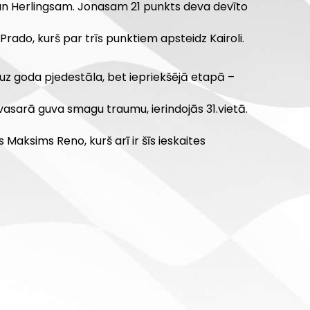
 un Herlingsam. Jonasam 21 punkts deva devīto
rado, kurš par trīs punktiem apsteidz Kairoli.
uz goda pjedestāla, bet iepriekšējā etapā –
vasarā guva smagu traumu, ierindojās 31.vietā.
Maksims Reno, kurš arī ir šīs ieskaites