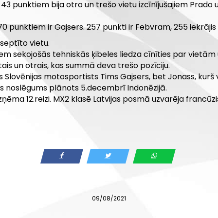
3 punktiem bija otro un trešo vietu izcīnījušajiem Prado
punktiem ir Gajsers. 257 punkti ir Febvram, 255 iekrājis P
septīto vietu.
m sekojošās tehniskās ķibeles liedza cīnīties par vietām 
stais un otrais, kas summā deva trešo pozīciju.
 Slovēnijas motosportists Tims Gajsers, bet Jonass, kurš 
s noslēgums plānots 5.decembrī Indonēzijā.
ma 12.reizi. MX2 klasē Latvijas posmā uzvarēja francūzis 
09/08/2021