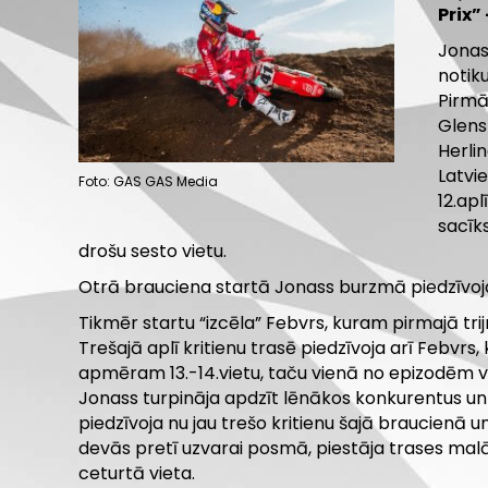
Prix”
Jonass
notiku
Pirmā
Glens
Herlin
Latvi
Foto: GAS GAS Media
12.apl
sacīks
drošu sesto vietu.
Otrā brauciena startā Jonass burzmā piedzīvoja 
Tikmēr startu “izcēla” Febvrs, kuram pirmajā trij
Trešajā aplī kritienu trasē piedzīvoja arī Febvrs,
apmēram 13.-14.vietu, taču vienā no epizodēm vāc
Jonass turpināja apdzīt lēnākos konkurentus un 
piedzīvoja nu jau trešo kritienu šajā braucienā un
devās pretī uzvarai posmā, piestāja trases malā 
ceturtā vieta.